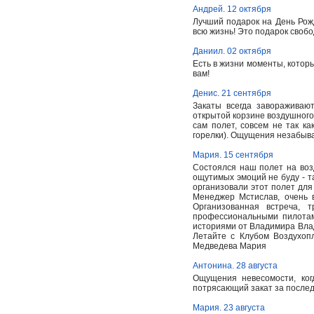
Андрей. 12 октября
Лучший подарок на День Рож
всю жизнь! Это подарок свобо
Даниил. 02 октября
Есть в жизни моменты, которы
вам!
Денис. 21 сентября
Закаты всегда завораживаю
открытой корзине воздушного
сам полет, совсем не так ка
горелки). Ощущения незабыв
Мария. 15 сентября
Состоялся наш полет на воз
ощутимых эмоций не буду - та
организовали этот полет для 
Менеджер Мстислав, очень 
Организованная встреча, 
профессиональными пилотам
историями от Владимира Влад
Летайте с Клубом Воздухопл
Медведева Мария
Антонина. 28 августа
Ощущения невесомости, ког
потрясающий закат за послед
Мария. 23 августа