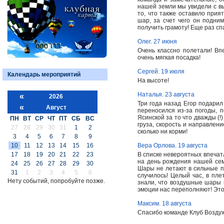
нашей земли мы увидели с вы
то, что также оставило прият
шар, за счет чего он подни
получить грамоту! Еще раз сп
Олег. 27 июня
Очень классно полетали! Вп
очень мягкая посадка!
Сергей. 19 июля
Календарь мероприятий
На высоте!
Наталья. 23 августа
«
2026
Три года назад Егор подари
«
Август
переносился из-за погоды, 
Ясинской за то что дважды (
ПН
ВТ
СР
ЧТ
ПТ
СБ
ВС
груза, скорость и направлени
27
28
29
30
31
1
2
сколько ни корми!
3
4
5
6
7
8
9
10
11
12
13
14
15
16
Вера Орлова. 19 августа
17
18
19
20
21
22
23
В списке невероятных впечат
на день рождения нашей сем
24
25
26
27
28
29
30
Шары не летают в сильные по
31
1
2
3
4
5
6
случилось! Целый час, в пле
Нету событий, попробуйте позже.
знали, что воздушные шары 
эмоции нас переполняют! Эт
Максим. 18 августа
Спасибо команде Клуб Возду