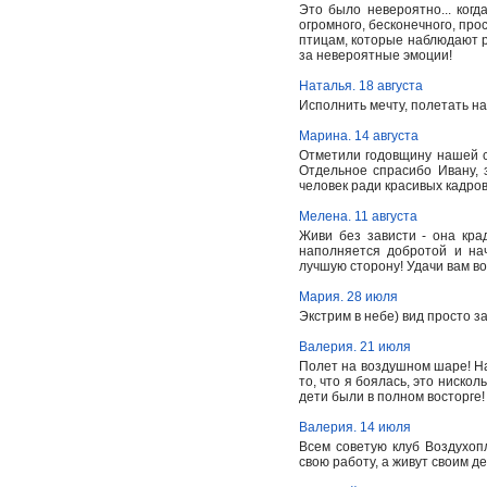
Это было невероятно... ког
огромного, бесконечного, прос
птицам, которые наблюдают р
за невероятные эмоции!
Наталья. 18 августа
Исполнить мечту, полетать на
Марина. 14 августа
Отметили годовщину нашей с
Отдельное спрасибо Ивану, з
человек ради красивых кадров
Мелена. 11 августа
Живи без зависти - она кр
наполняется добротой и на
лучшую сторону! Удачи вам во
Мария. 28 июля
Экстрим в небе) вид просто 
Валерия. 21 июля
Полет на воздушном шаре! Н
то, что я боялась, это ниск
дети были в полном восторге
Валерия. 14 июля
Всем советую клуб Воздухоп
свою работу, а живут своим д