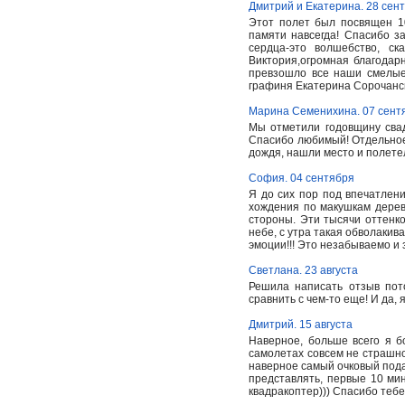
Дмитрий и Екатерина. 28 сен
Этот полет был посвящен 10
памяти навсегда! Спасибо 
сердца-это волшебство, ск
Виктория,огромная благодар
превзошло все наши смелые
графиня Екатерина Сорочанс
Марина Семенихина. 07 сент
Мы отметили годовщину свад
Спасибо любимый! Отдельное
дождя, нашли место и полете
София. 04 сентября
Я до сих пор под впечатлен
хождения по макушкам дерев
стороны. Эти тысячи оттенко
небе, с утра такая обволакив
эмоции!!! Это незабываемо и з
Светлана. 23 августа
Решила написать отзыв пот
сравнить с чем-то еще! И да,
Дмитрий. 15 августа
Наверное, больше всего я б
самолетах совсем не страшно,
наверное самый очковый подар
представлять, первые 10 мин
квадракоптер))) Спасибо теб