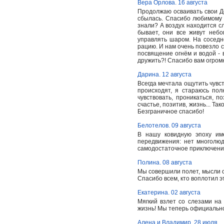
Вера Орлова. 16 августа
Продолжаю осваивать свои Де
сбылась. Спасибо любимому 
знали? А воздух находится с
бывает, они все живут небо
управлять шаром. На сосед
рацию. И нам очень повезло с
посвящение огнём и водой - 
дружить?! Спасибо вам огром
Дарина. 12 августа
Всегда мечтала ощутить чувст
происходят, я стараюсь пол
чувствовать, проникаться, п
счастье, позитив, жизнь... Т
Безграничное спасибо!
Белотелов. 09 августа
В нашу ковидную эпоху им
передвижения: нет многолюд
самодостаточное приключение
Полина. 08 августа
Мы совершили полет, мысли о 
Спасибо всем, кто воплотил э
Екатерина. 02 августа
Мягкий взлет со слезами на
жизнь! Мы теперь официальн
Алена и Владимир. 28 июля