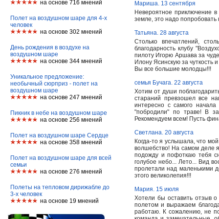
на основе 716 мнений
Мариша. 13 сентября
Невероятное приключение в 
Полет на воздушном шаре для 4-х
земле, это надо попробовать 
человек
на основе 302 мнений
Татьяна. 28 августа
Столько впечатлений, стол
День рождения в воздухе на
благодарность клубу "Возду
воздушном шаре
пилоту Игорю Аршава за чудес
на основе 344 мнений
Илону Ясинскую за чуткость и
Вы все большие молодцы!!!
Уникальное предложение:
семья Бучага. 22 августа
необычный сюрприз - полет на
воздушном шаре
Хотим от души поблагодарить
на основе 247 мнений
стараний превзошел все на
интересно с самого начала
"побродили" по траве! В 
Пикник в небе на воздушном шаре
Рекомендуем всем! Пусть фин
на основе 256 мнений
Светлана. 20 августа
Полет на воздушном шаре Сердце
Когда-то я услышала, что мо
на основе 358 мнений
волшебство! На самом деле я 
подожду и пофоткаю тебя сни
Полет на воздушном шаре для всей
голубое небо... Лето... Вид 
семьи
пролетали над маленькими до
на основе 276 мнений
этого великолепия!!!
Полеты на тепловом дирижабле до
Мария. 15 июля
3-х человек
Хотели бы оставить отзыв о
на основе 19 мнений
полетом и выражаем благода
работаю. К сожалению, не п
команда и замечательные, о