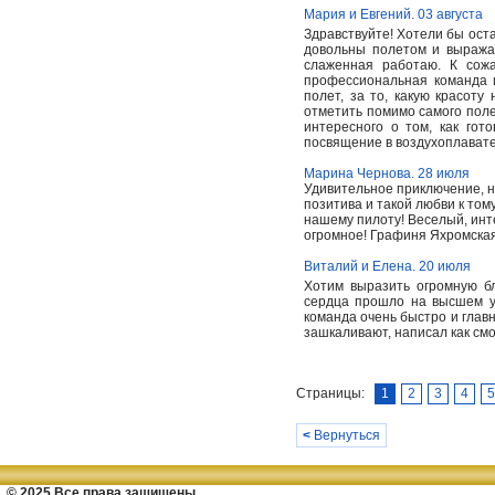
Мария и Евгений. 03 августа
Здравствуйте! Хотели бы ост
довольны полетом и выражае
слаженная работаю. К сож
профессиональная команда 
полет, за то, какую красот
отметить помимо самого полет
интересного о том, как гот
посвящение в воздухоплавате
Марина Чернова. 28 июля
Удивительное приключение, н
позитива и такой любви к том
нашему пилоту! Веселый, инт
огромное! Графиня Яхромска
Виталий и Елена. 20 июля
Хотим выразить огромную бл
сердца прошло на высшем у
команда очень быстро и главн
зашкаливают, написал как смо
Страницы:
1
2
3
4
5
<
Вернуться
© 2025 Все права защищены