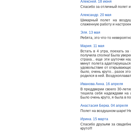
Алексней. 18 июня
Спасибо за отличный полет и
Александр. 20 мая
Шикарный полет на воздуш
слаженную работу и настроен
Эля. 13 мая
Ребята, это что-то невероятно
Мария. 11 мая
Встать в 4 утра, поехать за
получила сполна! Была уверен
страха... еще эти шуточки н
минут полета адаптируешься 
удовольствие от открывающихс
было, очень круто... разок э
родился в ней. Воздухоплава
Иванова Анна. 16 апреля
В преддверии своего 30-летия
тешила себя надеждами на л
Было очень круто, я была в по
Анастасия Берка. 04 апреля
Полет на воздушном шаре! Нет
Ирина. 15 марта
Спасибо друзьям за свадебн
круто!!!