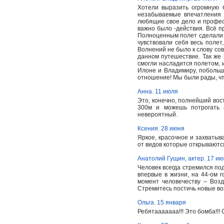
Хотели выразить огромную 
незабываемые впечатления 
любящие свое дело и професс
важно было -действия. Всё п
Полноценным полет сделали 
чувствовали себя весь полет
Волнений не было к слову со
данном путешествие. Так же
смогли насладится полетом, 
Илоне и Владимиру, побольш
отношение! Мы были рады, чт
Анна. 11 июля
Это, конечно, полнейший вост
300м и можешь потрогать 
невероятный.
Ксения. 28 июня
Яркое, красочное и захватыв
от видов которые открываются 
Анатолий Гущин, актер. 17 и
Человек всегда стремился под
впервые в жизни, на 44-ом 
момент человечеству – Воз
Стремитесь постичь новые во
Ольга. 15 января
Ребятааааааа!!! Это бомба!!