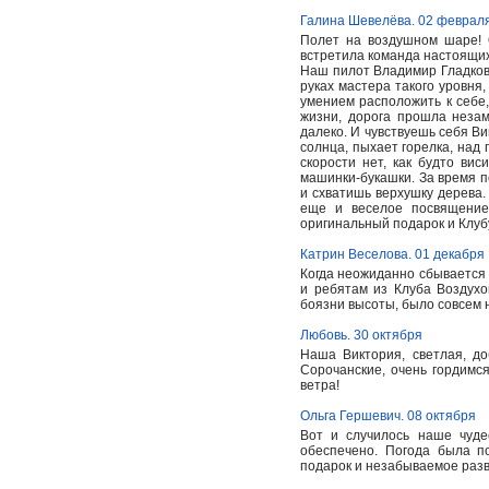
Галина Шевелёва. 02 феврал
Полет на воздушном шаре! О
встретила команда настоящих
Наш пилот Владимир Гладков 
руках мастера такого уровня
умением расположить к себе,
жизни, дорога прошла незам
далеко. И чувствуешь себя Ви
солнца, пыхает горелка, над
скорости нет, как будто ви
машинки-букашки. За время п
и схватишь верхушку дерева
еще и веселое посвящение
оригинальный подарок и Клуб
Катрин Веселова. 01 декабря
Когда неожиданно сбывается 
и ребятам из Клуба Воздухо
боязни высоты, было совсем н
Любовь. 30 октября
Наша Виктория, светлая, до
Сорочанские, очень гордимс
ветра!
Ольга Гершевич. 08 октября
Вот и случилось наше чуд
обеспечено. Погода была п
подарок и незабываемое раз