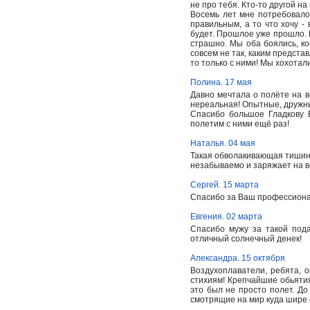
не про тебя. Кто-то другой на
Восемь лет мне потребовалос
правильным, а то что хочу - 
будет. Прошлое уже прошло. Б
страшно. Мы оба боялись, ко
совсем не так, каким предста
то только с ними! Мы хохотали
Полина. 17 мая
Давно мечтала о полёте на 
нереальная! Опытные, дружны
Спасибо большое Гладкову 
полетим с ними ещё раз!
Наталья. 04 мая
Такая обволакивающая тишина 
незабываемо и заряжает на вс
Сергей. 15 марта
Спасибо за Ваш профессионал
Евгения. 02 марта
Спасибо мужу за такой пода
отличный солнечный денек!
Александра. 15 октября
Воздухоплаватели, ребята, о
стихиям! Крепчайшие обьятия
это был не просто полет. До
смотрящие на мир куда шире 