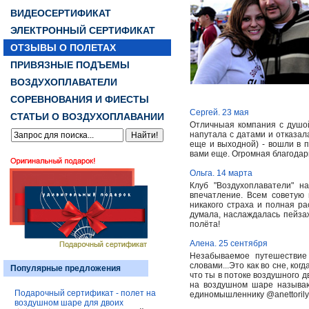
ВИДЕОСЕРТИФИКАТ
ЭЛЕКТРОННЫЙ СЕРТИФИКАТ
ОТЗЫВЫ О ПОЛЕТАХ
ПРИВЯЗНЫЕ ПОДЪЕМЫ
ВОЗДУХОПЛАВАТЕЛИ
СОРЕВНОВАНИЯ И ФИЕСТЫ
Сергей. 23 мая
СТАТЬИ О ВОЗДУХОПЛАВАНИИ
Отличныая компания с душой
напутала с датами и отказал
еще и выходной) - вошли в 
вами еще. Огромная благодар
Ольга. 14 марта
Клуб "Воздухоплаватели" 
впечатление. Всем советую
никакого страха и полная ра
думала, наслаждалась пейза
полёта!
Алена. 25 сентября
Незабываемое путешествие
словами...Это как во сне, ко
Популярные предложения
что ты в потоке воздушного д
на воздушном шаре называю
Подарочный сертификат - полет на
единомышленнику @anettorily
воздушном шаре для двоих