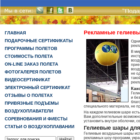
Рекламные гелиев
ГЛАВНАЯ
ПОДАРОЧНЫЕ СЕРТИФИКАТЫ
Одни
рекл
ПРОГРАММЫ ПОЛЕТОВ
В ми
СТОИМОСТЬ ПОЛЕТА
инст
возд
ON-LINE ЗАКАЗ ПОЛЕТА
прие
возд
ФОТОГАЛЕРЕЯ ПОЛЕТОВ
не о
тако
ВИДЕОСЕРТИФИКАТ
рекл
ЭЛЕКТРОННЫЙ СЕРТИФИКАТ
Как
Гели
ОТЗЫВЫ О ПОЛЕТАХ
и бе
благ
ПРИВЯЗНЫЕ ПОДЪЕМЫ
специального материала, не пр
ВОЗДУХОПЛАВАТЕЛИ
На каждом гелиевом шаре есть
Вам дополнительные возможнос
СОРЕВНОВАНИЯ И ФИЕСТЫ
установить внутри оболочки, 
СТАТЬИ О ВОЗДУХОПЛАВАНИИ
Гелиевые шары для
Гелиевые воздушные шары исп
рекламных шоу-программ, укра