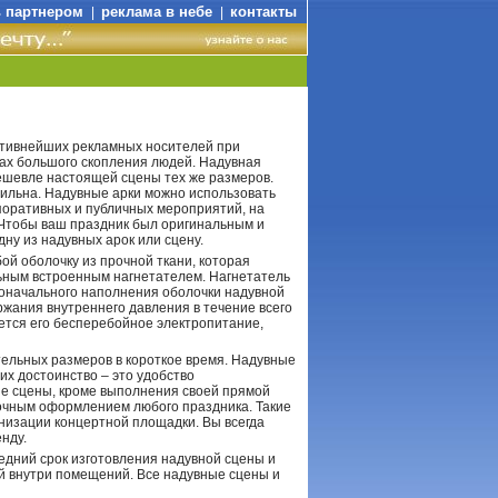
ь партнером
реклама в небе
контакты
|
|
ктивнейших рекламных носителей при
ах большого скопления людей. Надувная
ешевле настоящей сцены тех же размеров.
бильна. Надувные арки можно использовать
поративных и публичных мероприятий, на
 Чтобы ваш праздник был оригинальным и
ну из надувных арок или сцену.
ой оболочку из прочной ткани, которая
ьным встроенным нагнетателем. Нагнетатель
оначального наполнения оболочки надувной
жания внутреннего давления в течение всего
ется его бесперебойное электропитание,
ельных размеров в короткое время. Надувные
х достоинство – это удобство
ые сцены, кроме выполнения своей прямой
сочным оформлением любого праздника. Такие
анизации концертной площадки. Вы всегда
нду.
дний срок изготовления надувной сцены и
ций внутри помещений. Все надувные сцены и