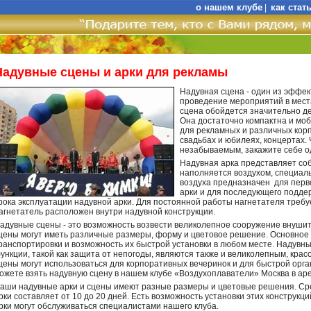
о нашем клубе
как стат
|
Надувные сцены и арки для рекламы
Надувная сцена - один из эффе
проведение мероприятий в мест
сцена обойдется значительно д
Она достаточно компактна и мо
для рекламных и различных кор
свадьбах и юбилеях, концертах.
незабываемым, закажите себе од
Надувная арка представляет соб
наполняется воздухом, специал
воздуха предназначен для перв
арки и для последующего поддер
рока эксплуатации надувной арки. Для постоянной работы нагнетателя требу
агнетатель расположен внутри надувной конструкции.
адувные сцены - это возможность возвести великолепное сооружение внушит
цены могут иметь различные размеры, форму и цветовое решение. Основное и
ранспортировки и возможность их быстрой установки в любом месте. Надувн
ункции, такой как защита от непогоды, являются также и великолепным, кра
цены могут использоваться для корпоративных вечеринок и для быстрой орг
ожете взять надувную сцену в нашем клубе «Воздухоплаватели» Москва в аре
аши надувные арки и сцены имеют разные размеры и цветовые решения. Сре
рки составляет от 10 до 20 дней. Есть возможность установки этих конструк
рки могут обслуживаться специалистами нашего клуба.