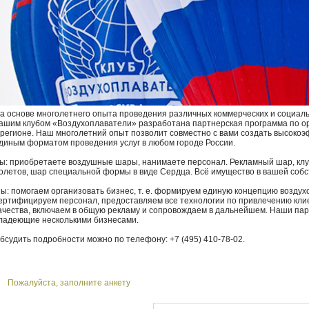
а основе многолетнего опыта проведения различных коммерческих и социал
ашим клубом «Воздухоплаватели» разработана партнерская программа по ор
 регионе. Наш многолетний опыт позволит совместно с вами создать высоко
диным форматом проведения услуг в любом городе России.
ы: приобретаете воздушные шары, нанимаете персонал. Рекламный шар, клу
олетов, шар специальной формы в виде Сердца. Всё имущество в вашей собс
ы: помогаем организовать бизнес, т. е. формируем единую концепцию воздух
ертифицируем персонал, предоставляем все технологии по привлечению кли
ачества, включаем в общую рекламу и сопровождаем в дальнейшем. Наши па
ладеющие несколькими бизнесами.
бсудить подробности можно по телефону: +7 (495) 410-78-02.
Пожалуйста, заполните анкету