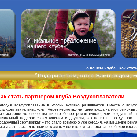
о нашем клубе
как стат
|
Как стать партнером клуба Воздухоплаватели
егодня воздухоплавание в России активно развивается. Вместе с возд
оздухоплавательных услуг. Через несколько лет цена входа на этот рынок вы
сю историю человечества ничего более романтичного, чем воздушный 
никальный подарок своим близким и друзьям, как полет на воздушном ш
одарочный сертификат – это стало возможно уже сегодня. Размещение рекл
ыступает нестандартным рекламным носителем, становится все более востре