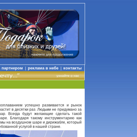
ь партнером
реклама в небе
контакты
|
|
ухоплаванием успешно развивается и рынок
растит в десятки раз. Людьми не придумано за
шар. Всегда будут желающие сделать такой
аре. Благодаря такому инструментарию как
амы на воздушном шаре и дирижабле, который
бованной услугой в нашей стране.