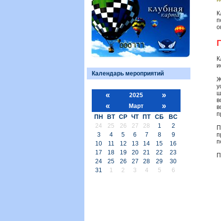
К
п
о
К
и
Календарь мероприятий
Ж
у
ш
«
»
2025
в
«
»
Март
в
п
ПН
ВТ
СР
ЧТ
ПТ
СБ
ВС
24
25
26
27
28
1
2
П
3
4
5
6
7
8
9
п
п
10
11
12
13
14
15
16
17
18
19
20
21
22
23
П
24
25
26
27
28
29
30
31
1
2
3
4
5
6