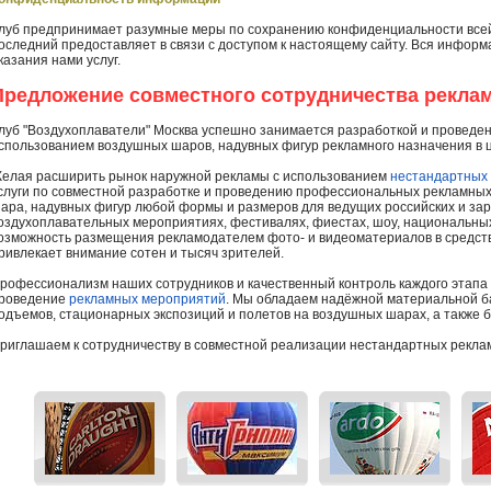
луб предпринимает разумные меры по сохранению конфиденциальности все
оследний предоставляет в связи с доступом к настоящему сайту. Вся информ
казания нами услуг.
Предложение совместного сотрудничества рекла
луб "Воздухоплаватели" Москва успешно занимается разработкой и проведе
спользованием воздушных шаров, надувных фигур рекламного назначения в 
елая расширить рынок наружной рекламы с использованием
нестандартных
слуги по совместной разработке и проведению профессиональных рекламны
ара, надувных фигур любой формы и размеров для ведущих российских и зар
оздухоплавательных мероприятиях, фестивалях, фиестах, шоу, национальных
озможность размещения рекламодателем фото- и видеоматериалов в средс
ривлекает внимание сотен и тысяч зрителей.
рофессионализм наших сотрудников и качественный контроль каждого этапа
роведение
рекламных мероприятий
. Мы обладаем надёжной материальной б
одъемов, стационарных экспозиций и полетов на воздушных шарах, а также 
риглашаем к сотрудничеству в совместной реализации нестандартных рекла