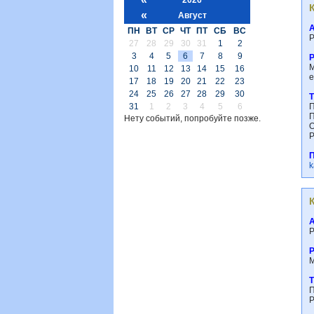
«
Август
ПН
ВТ
СР
ЧТ
ПТ
СБ
ВС
Р
27
28
29
30
31
1
2
3
4
5
6
7
8
9
М
10
11
12
13
14
15
16
е
17
18
19
20
21
22
23
24
25
26
27
28
29
30
31
1
2
3
4
5
6
П
П
Нету событий, попробуйте позже.
О
Р
k
Р
М
П
Р