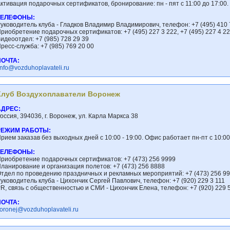
ктивация подарочных сертификатов, бронирование: пн - пят с 11:00 до 17:00.
ТЕЛЕФОНЫ:
уководитель клуба - Гладков Владимир Владимирович, телефон: +7 (495) 410
риобретение подарочных сертификатов: +7 (495) 227 3 222, +7 (495) 227 4 2
идеоотдел: +7 (985) 728 29 39
ресс-служба: +7 (985) 769 20 00
ПОЧТА:
info@vozduhoplavateli.ru
Клуб Воздухоплаватели Воронеж
АДРЕС:
оссия, 394036, г. Воронеж, ул. Карла Маркса 38
РЕЖИМ РАБОТЫ:
рием заказав без выходных дней с 10:00 - 19:00. Офис работает пн-пт с 10:0
ТЕЛЕФОНЫ:
риобретение подарочных сертификатов: +7 (473) 256 9999
ланирование и организация полетов: +7 (473) 256 8888
тдел по проведению праздничных и рекламных мероприятий: +7 (473) 256 9
уководитель клуба - Цихончик Сергей Павлович, телефон: +7 (920) 229 3 111
R, связь с общественностью и СМИ - Цихончик Елена, телефон: +7 (920) 229 5
ПОЧТА:
oronej@vozduhoplavateli.ru