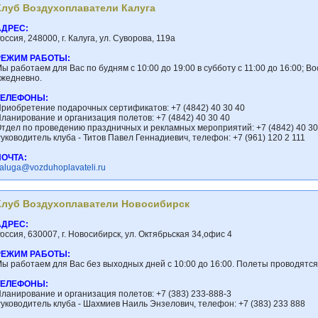
Клуб Воздухоплаватели Калуга
АДРЕС:
оссия, 248000, г. Калуга, ул. Суворова, 119а
РЕЖИМ РАБОТЫ:
ы работаем для Вас по будням с 10:00 до 19:00 в субботу с 11:00 до 16:00; 
жедневно.
ТЕЛЕФОНЫ:
риобретение подарочных сертификатов: +7 (4842) 40 30 40
ланирование и организация полетов: +7 (4842) 40 30 40
тдел по проведению праздничных и рекламных мероприятий: +7 (4842) 40 30
уководитель клуба - Титов Павел Геннадиевич, телефон: +7 (961) 120 2 111
ПОЧТА:
aluga@vozduhoplavateli.ru
Клуб Воздухоплаватели Новосибирск
АДРЕС:
оссия, 630007, г. Новосибирск, ул. Октябрьская 34,офис 4
РЕЖИМ РАБОТЫ:
ы работаем для Вас без выходных дней с 10:00 до 16:00. Полеты проводятс
ТЕЛЕФОНЫ:
ланирование и организация полетов: +7 (383) 233-888-3
уководитель клуба - Шахмиев Наиль Энзелович, телефон: +7 (383) 233 888