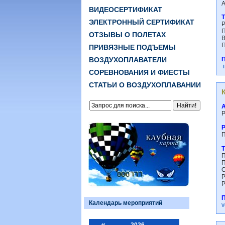
А
ВИДЕОСЕРТИФИКАТ
ЭЛЕКТРОННЫЙ СЕРТИФИКАТ
Р
П
ОТЗЫВЫ О ПОЛЕТАХ
В
П
ПРИВЯЗНЫЕ ПОДЪЕМЫ
ВОЗДУХОПЛАВАТЕЛИ
СОРЕВНОВАНИЯ И ФИЕСТЫ
СТАТЬИ О ВОЗДУХОПЛАВАНИИ
Р
П
П
П
О
Р
P
Календарь мероприятий
v
«
2026