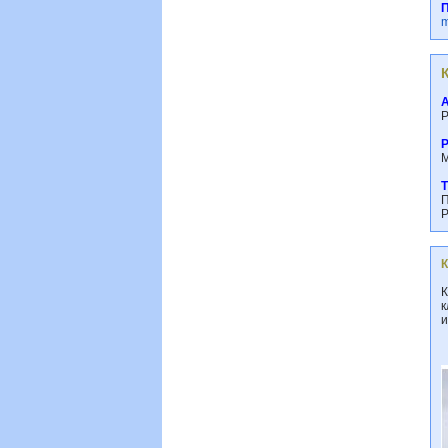
m
Р
М
П
Р
К
к
и