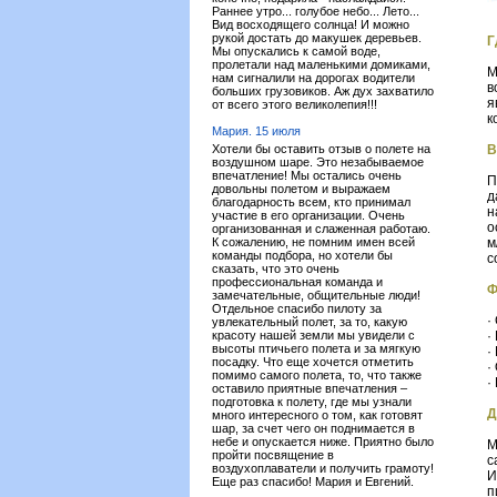
Раннее утро... голубое небо... Лето...
Вид восходящего солнца! И можно
рукой достать до макушек деревьев.
Г
Мы опускались к самой воде,
пролетали над маленькими домиками,
М
нам сигналили на дорогах водители
в
больших грузовиков. Аж дух захватило
я
от всего этого великолепия!!!
к
Мария. 15 июля
Хотели бы оставить отзыв о полете на
В
воздушном шаре. Это незабываемое
впечатление! Мы остались очень
П
довольны полетом и выражаем
д
благодарность всем, кто принимал
н
участие в его организации. Очень
о
организованная и слаженная работаю.
К сожалению, не помним имен всей
м
команды подбора, но хотели бы
с
сказать, что это очень
профессиональная команда и
Ф
замечательные, общительные люди!
Отдельное спасибо пилоту за
·
увлекательный полет, за то, какую
красоту нашей земли мы увидели с
·
высоты птичьего полета и за мягкую
·
посадку. Что еще хочется отметить
·
помимо самого полета, то, что также
·
оставило приятные впечатления –
подготовка к полету, где мы узнали
Д
много интересного о том, как готовят
шар, за счет чего он поднимается в
небе и опускается ниже. Приятно было
М
пройти посвящение в
с
воздухоплаватели и получить грамоту!
И
Еще раз спасибо! Мария и Евгений.
п