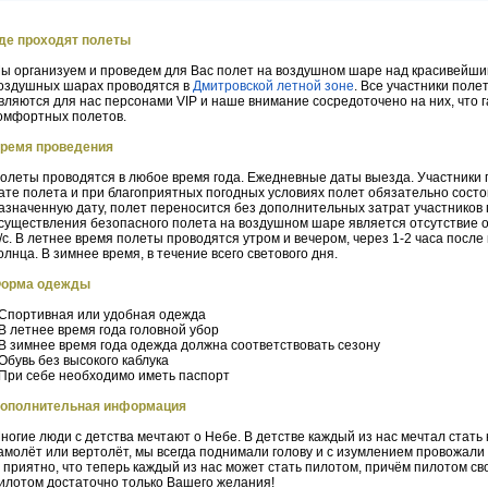
де проходят полеты
ы организуем и проведем для Вас полет на воздушном шаре над красивейши
оздушных шарах проводятся в
Дмитровской летной зоне
. Все участники поле
вляются для нас персонами VIP и наше внимание сосредоточено на них, что 
омфортных полетов.
ремя проведения
олеты проводятся в любое время года. Ежедневные даты выезда. Участники 
ате полета и при благоприятных погодных условиях полет обязательно состо
азначенную дату, полет переносится без дополнительных затрат участников
существления безопасного полета на воздушном шаре является отсутствие оса
/с. В летнее время полеты проводятся утром и вечером, через 1-2 часа после 
олнца. В зимнее время, в течение всего светового дня.
орма одежды
 Спортивная или удобная одежда
 В летнее время года головной убор
 В зимнее время года одежда должна соответствовать сезону
 Обувь без высокого каблука
 При себе необходимо иметь паспорт
ополнительная информация
ногие люди с детства мечтают о Небе. В детстве каждый из нас мечтал стать
амолёт или вертолёт, мы всегда поднимали голову и с изумлением провожали 
 приятно, что теперь каждый из нас может стать пилотом, причём пилотом св
илотом достаточно только Вашего желания!