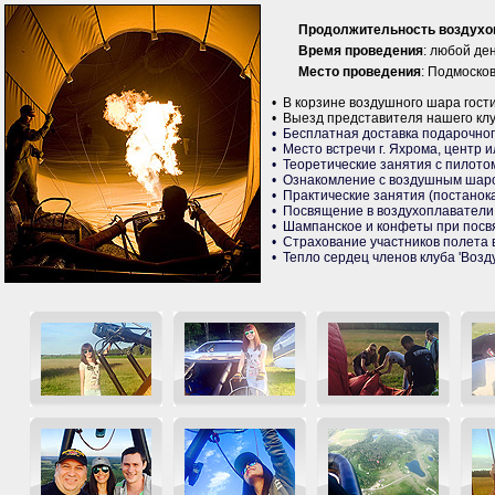
Продолжительность воздухо
Время проведения
: любой де
Место проведения
: Подмоско
• В корзине воздушного шара гости
• Выезд представителя нашего клу
• Бесплатная доставка подарочног
• Место встречи г. Яхрома, центр и
• Теоретические занятия с пилотом
• Ознакомление с воздушным шаро
• Практические занятия (постанока
• Посвящение в воздухоплаватели,
• Шампанское и конфеты при пос
• Страхование участников полета 
• Тепло сердец членов клуба 'Возд