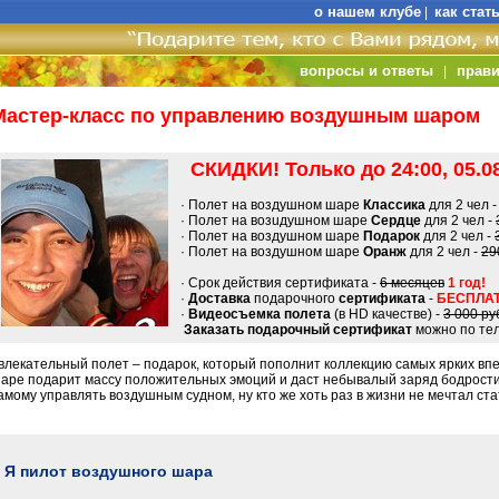
о нашем клубе
как стат
|
вопросы и ответы
прави
|
Мастер-класс по управлению воздушным шаром
СКИДКИ! Только до 24:00, 05.08
· Полет на воздушном шаре
Классика
для 2 чел 
· Полет на возuдушном шаре
Сердце
для 2 чел -
· Полет на воздушном шаре
Подарок
для 2 чел -
· Полет на воздушном шаре
Оранж
для 2 чел -
29
· Срок действия сертификата -
6 месяцев
1 год!
·
Доставка
подарочного
сертификата
-
БЕСПЛАТ
·
Видеосъемка полета
(в HD качестве) -
3 000 ру
Заказать подарочный сертификат
можно по тел
влекательный полет – подарок, который пополнит коллекцию самых ярких вп
аре подарит массу положительных эмоций и даст небывалый заряд бодрости
амому управлять воздушным судном, ну кто же хоть раз в жизни не мечтал ста
Я пилот воздушного шара