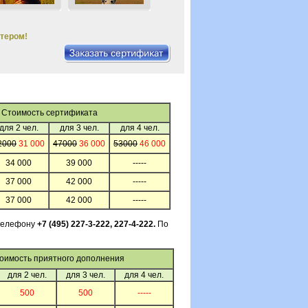
ктером!
Стоимость сертификата
для 2 чел.
для 3 чел.
для 4 чел.
2000
31 000
47000
36 000
53000
46 000
34 000
39 000
-----
37 000
42 000
-----
37 000
42 000
-----
 телефону
+7 (495) 227-3-222, 227-4-222.
По
оимость приятного дополнения
для 2 чел.
для 3 чел.
для 4 чел.
500
500
-----