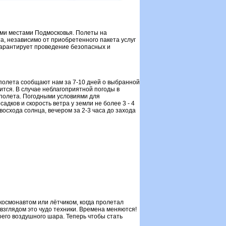
ми местами Подмосковья. Полеты на
та, независимо от приобретенного пакета услуг
гарантирует проведение безопасных и
полета сообщают нам за 7-10 дней о выбранной
ится. В случае неблагоприятной погоды в
 полета. Погодными условиями для
дков и скорость ветра у земли не более 3 - 4
восхода солнца, вечером за 2-3 часа до захода
 космонавтом или лётчиком, когда пролетал
взглядом это чудо техники. Времена меняются!
оего воздушного шара. Теперь чтобы стать