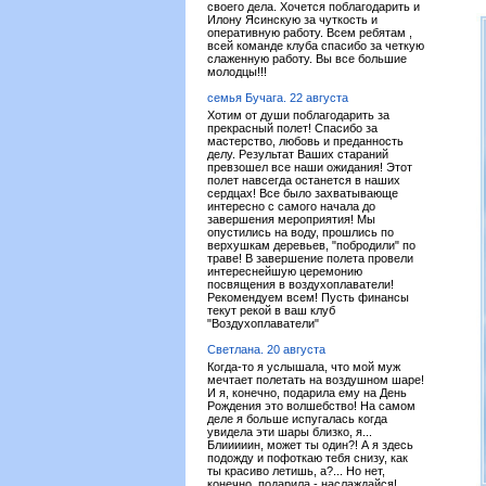
своего дела. Хочется поблагодарить и
Илону Ясинскую за чуткость и
оперативную работу. Всем ребятам ,
всей команде клуба спасибо за четкую
слаженную работу. Вы все большие
молодцы!!!
семья Бучага. 22 августа
Хотим от души поблагодарить за
прекрасный полет! Спасибо за
мастерство, любовь и преданность
делу. Результат Ваших стараний
превзошел все наши ожидания! Этот
полет навсегда останется в наших
сердцах! Все было захватывающе
интересно с самого начала до
завершения мероприятия! Мы
опустились на воду, прошлись по
верхушкам деревьев, "побродили" по
траве! В завершение полета провели
интереснейшую церемонию
посвящения в воздухоплаватели!
Рекомендуем всем! Пусть финансы
текут рекой в ваш клуб
"Воздухоплаватели"
Светлана. 20 августа
Когда-то я услышала, что мой муж
мечтает полетать на воздушном шаре!
И я, конечно, подарила ему на День
Рождения это волшебство! На самом
деле я больше испугалась когда
увидела эти шары близко, я...
Блииииин, может ты один?! А я здесь
подожду и пофоткаю тебя снизу, как
ты красиво летишь, а?... Но нет,
конечно, подарила - наслаждайся!