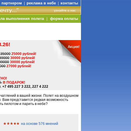
ь партнером
реклама в небе
контакты
|
|
ла выполнения полета
форма оплаты
|
.26!
-
35000
25000 рублей!
39000
30000 рублей!
39000
30000 рублей!
000
27000 рублей!
НО!
б.
В ПОДАРОК!
.
+7 495 227 3 222, 227 4 222
ечатлений в вашей жизни. Полет на воздушном
. Вам представится редкая возможность
ть пилотом и парить в небе?
на основе 576 мнений