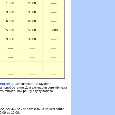
1 500
2 000
-----
3 500
3 500
-----
6 600
6 000
-----
5 000
5 000
5 000
3 000
3 000
-----
-----
-----
-----
-----
-----
-----
-----
-----
-----
-----
-----
-----
смотреть)
. Cертификат ″Воздушное
та приобретения. Для активации сертификата
ертификата. Выбранную дату полета
222, 227-4-222
или заказать на нашем сайте.
:00 до 19:00.