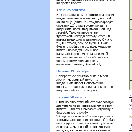
во время полёта!
Алена. 25 сентября
Незабываемое путешествие на ярком
воздушном шаре – мечта с детства!
Какие ощущения? Их трудно передать
словами...Это как во сне, когда ты
недвижим, но ты поднимаешься над
землёй. Там, на высоте, не
чувствуешь ветр,а потому что ты в
потоке воздушного движения. Он это
ты, ты это он, вам по пути! Ты как
будто плывёшь по волнам. Недаром,
полёты на воздушном шаре
называются воздухоплаванием. Это
настоящая магия! Спасибо моему
бессменному компаньону и
единомышленнику @anettorily
Мариша. 13 сентября
Невероятное приключение в моей
жизни - чудестный полет на
воздушном шаре! Невозможно
испытать такие эмоции на земле, это
надо попробовать каждому!
Д
Татьяна. 28 августа
П
Столько впечатлений, столько эмоций
е
давненько не испытывали как в этом
н
полете!!!!Хочется выразить огромную
благодарность клубу
"Воздухоплавателей" за интересное и
К
захватывающее приключение. Особая
благодарность нашему пилоту Игорю
П
Аршава за чудесный полет, мягкую
Д
посадку, за тактичность и за знание