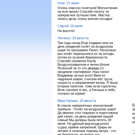
Олег. 27 июня
Очень классно полетали! Впечатления
на всю жизнь! Спасибо пилоту за
прекрасное путешествие. Мастер
своего дела, очень мягкая посадка!
Сергей. 19 июля
На высоте!
Наталья. 23 августа
Три года назад Егор подарил мне на
день рождения полет на воздушном
шаре по программе Пилот. Несколько
раз полёт переносился из-за погоды,
потом из-за моей беременности.
Спасибо огромное Клубу
Воздухоплаватели и лично Илоне
Ясинской за то что дважды (!)
продлили сертификат. Наш пилот
Владимир лучше всех! Вместе
надували шарик, считали вес груза,
скорость и направление ветра. Я была
вторым пилотом, тоже жгла горелочку.
Волк смотрит в лес, а Наташа в небо,
сколько ни корми!
Вера Орлова. 19 августа
Б
В списке невероятных впечатлений
прибыло - Полёт на воздушном шаре!
э
Да именно этот сюрприз я подготовила
н
для своих, на день рождения нашей
ч
семьи! Мы должны были лететь 28
п
июля. Но данный вид воздушного
судна, крайне капризный. Шары не
летают в сильные порывы ветра - это
не безопасно, но вчера это