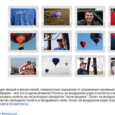
уря эмоций и впечатлений, невероятные ощущения от управления огромным 
йфория – все это в одном флаконе! Полеты на воздушном шаре относятся к в
азывать полеты на летательных аппаратах "легче воздуха". Полет на возду
увство свободного полёта и бескрайнего неба. Полет на воздушном шаре ос
олета
(посмотреть)
.
<
Вернуться