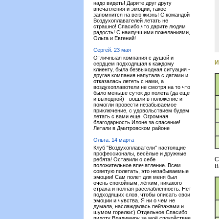
надо видеть! Дарите друг другу
впечатления и эмоции, такое
запомнится на всю жизнь! С командой
Воздухоплавателей летать не
страшно! Спасибо,что дарите людям
радость! С наилучшими пожеланиями,
Ольга и Евгений!
Сергей. 23 мая
Отличныая компания с душой и
И
сердцем подходящая к каждому
клиенту, была безвыходная ситуация -
другая компания напутала с датами и
отказалась лететь с нами, а
воздухоплавотели не смотря на то что
было меньше суток до полета (да еще
и выходной) - вошли в положение и
помогли провести незабываемое
приключение, с удовольствием будем
летать с вами еще. Огромная
благодарность Илоне за спасение!
Летали в Дмитровском районе
Ольга. 14 марта
Клуб "Воздухоплаватели" настоящие
профессионалы, весёлые и дружные
С
ребята! Оставили о себе
положительное впечатление. Всем
В
советую полетать, это незабываемые
эмоции! Сам полет для меня был
очень спокойным, лёгким, никакого
страха и полная расслабленность. Нет
подходящих слов, чтобы описать свои
эмоции и чувства. Я ни о чем не
думала, наслаждалась пейзажами и
шумом горелки:) Отдельное Спасибо
пилоту Владимиру за моё спокойствие