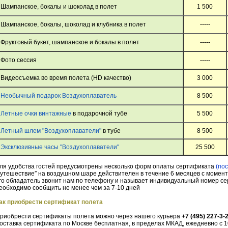
Шампанское, бокалы и шоколад в полет
1 500
Шампанское, бокалы, шоколад и клубника в полет
-----
Фруктовый букет, шампанское и бокалы в полет
-----
Фото сессия
-----
Видеосъемка во время полета (HD качество)
3 000
Необычный подарок Воздухоплаватель
8 500
Летные очки винтажные
в подарочной тубе
5 500
Летный шлем "Воздухоплаватели"
в тубе
8 500
Эксклюзивные часы "Воздухоплаватели"
25 500
ля удобства гостей предусмотрены несколько форм оплаты сертификата
(по
утешествие″ на воздушном шаре действителен в течение 6 месяцев с момен
го обладатель звонит нам по телефону и называет индивидуальный номер с
еобходимо сообщить не менее чем за 7-10 дней
ак приобрести сертификат полета
риобрести сертификаты полета можно через нашего курьера
+7 (495) 227-3-
оставка сертификата по Москве бесплатная, в пределах МКАД, ежедневно с 10