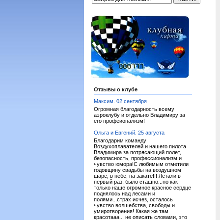
Отзывы о клубе
Максим. 02 сентября
Огромная благодарность всему
аэроклубу и отдельно Владимиру за
его профеионализм!
Ольга и Евгений. 25 августа
Благодарим команду
Воздухоплавателей и нашего пилота
Владимира за потрясающий полет,
безопасность, профессионализм и
чувство юмора!С любимым отметили
годовщину свадьбы на воздушном
шаре, в небе, на закате!!! Летали в
первый раз, было сташно...но как
только наше огромное красное сердце
поднялось над лесами и
полями...страх исчез, осталось
чувство волшебства, свободы и
умиротворения! Какая же там
красотааа... не описать словами, это