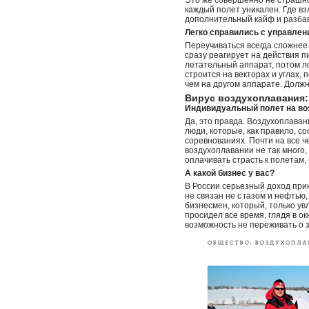
Это же совершенно не страшно 
каждый полет уникален. Где вз
дополнительный кайф и разбав
Легко справились с управле
Переучиваться всегда сложнее.
сразу реагирует на действия пи
летательный аппарат, потом л
строится на векторах и углах,
чем на другом аппарате. Должн
Вирус воздухоплавания:
Индивидуальный полет на во
Да, это правда. Воздухоплаван
люди, которые, как правило, с
соревнованиях. Почти на все 
воздухоплавании не так много,
оплачивать страсть к полетам,
А какой бизнес у вас?
В России серьезный доход при
не связан не с газом и нефтью,
бизнесмен, который, только у
просидел все время, глядя в о
возможность не переживать о 