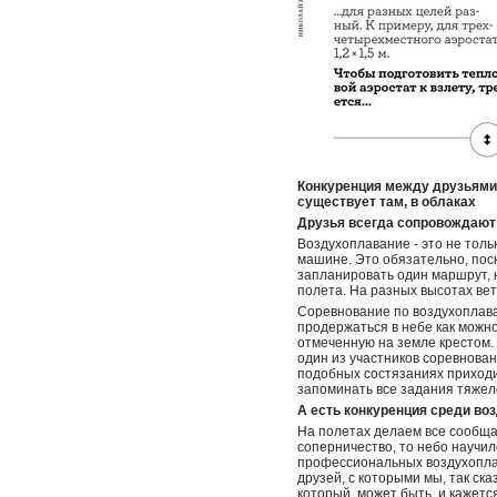
Конкуренция между друзьями в
существует там, в облаках
Друзья всегда сопровождают 
Воздухоплавание - это не толь
машине. Это обязательно, поск
запланировать один маршрут, н
полета. На разных высотах вет
Соревнование по воздухоплава
продержаться в небе как можно
отмеченную на земле крестом.
один из участников соревнован
подобных состязаниях приходит
запоминать все задания тяжел
А есть конкуренция среди во
На полетах делаем все сообща,
соперничество, то небо научил
профессиональных воздухоплав
друзей, с которыми мы, так ск
который, может быть, и кажется