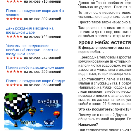
на основе 716 мнений
Джонатан Трапп пробовал пере
Попытка не удалась. Рискнет 
Полет на воздушном шаре для 4-х
Тот, кто после первого путешес
человек
человека, его национальности 
на основе 302 мнений
Просто таков закон неба: оно 
Так произошло с пилотом-инст
День рождения в воздухе на
летчиком до тех пор, пока жиз
воздушном шаре
он забыл о полетах, открыл св
на основе 344 мнений
Уроки Неба: естест
Уникальное предложение:
В феврале прошлого года вы у
необычный сюрприз - полет на
пор не побит…
воздушном шаре
…рекорд на тепловом аэростате
на основе 247 мнений
комбинированные (в которых по
наполняются водородом, метан
Пикник в небе на воздушном шаре
аэростаты уникальны в управле
на основе 256 мнений
подняться, то при помощи лопа
Шар становится легче, и газ п
Полет на воздушном шаре Сердце
клапан и спускаешь газ. Продо
на основе 358 мнений
Например, на Кубке Гордона Бе
люди проводят в небе по неско
помощи огневого клапана отре
высоте, но далеко на них не ул
собой в полет 21 баллон с газо
Это как посмотреть: почти 18
Почему же в тишине? Друзья –
общались со мной по рации. Р
Например?
При температуре минус 15-20 г