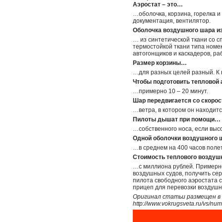
Аэростат – это…
…оболочка, корзина, горелка и
документация, вентилятор.
Оболочка воздушного шара и
… из синтетической ткани со 
термостойкой ткани типа номек
автогонщиков и каскадеров, ра
Размер корзины…
…для разных целей разный. К п
Чтобы подготовить тепловой а
…примерно 10 – 20 минут.
Шар передвигается со скоро
…ветра, в котором он находится
Пилоты дышат при помощи…
…собственного носа, если выс
Одной оболочки воздушного 
…в среднем на 400 часов поле
Стоимость теплового воздуш
…с миллиона рублей. Примерно
воздушных судов, получить се
пилота свободного аэростата 
прицеп для перевозки воздушн
Оригинал статьи размещен в ж
http://www.vokrugsveta.ru/vs/num