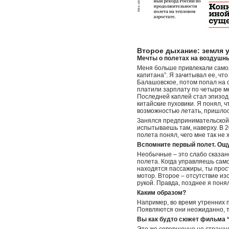
Второе дыхание: земля у
Мечты о полетах на воздушны
Меня больше привлекали самол
капитана”. Я зачитывал ее, ч
Балашовское, потом попал на 
платили зарплату по четыре ме
Последней каплей стал эпизод
китайские пуховики. Я понял, 
возможностью летать, пришлос
Занялся предпринимательской 
испытываешь там, наверху. В 
полета понял, чего мне так не 
Вспомните первый полет. Ощ
Необычные – это слабо сказано
полета. Когда управляешь сам
находятся пассажиры, ты прост
мотор. Второе – отсутствие из
рукой. Правда, позднее я поня
Каким образом?
Например, во время утренних п
Появляются они неожиданно, та
Вы как будто сюжет фильма 