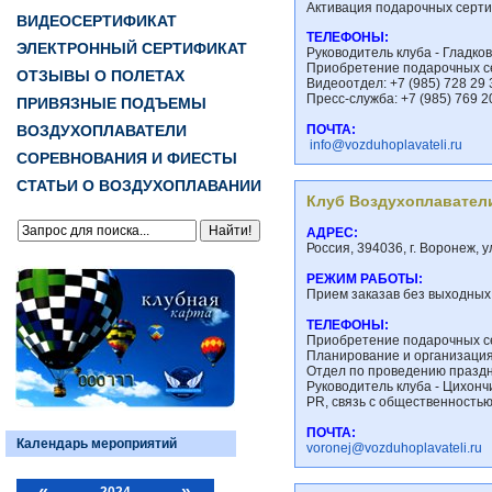
Активация подарочных сертифи
ВИДЕОСЕРТИФИКАТ
ТЕЛЕФОНЫ:
ЭЛЕКТРОННЫЙ СЕРТИФИКАТ
Руководитель клуба - Гладко
Приобретение подарочных сер
ОТЗЫВЫ О ПОЛЕТАХ
Видеоотдел: +7 (985) 728 29 
Пресс-служба: +7 (985) 769 2
ПРИВЯЗНЫЕ ПОДЪЕМЫ
ВОЗДУХОПЛАВАТЕЛИ
ПОЧТА:
info@vozduhoplavateli.ru
СОРЕВНОВАНИЯ И ФИЕСТЫ
СТАТЬИ О ВОЗДУХОПЛАВАНИИ
Клуб Воздухоплавател
АДРЕС:
Россия, 394036, г. Воронеж, 
РЕЖИМ РАБОТЫ:
Прием заказав без выходных 
ТЕЛЕФОНЫ:
Приобретение подарочных се
Планирование и организация 
Отдел по проведению праздн
Руководитель клуба - Цихончи
PR, связь с общественностью
ПОЧТА:
Календарь мероприятий
voronej@vozduhoplavateli.ru
«
»
2024