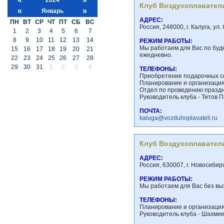
Клуб Воздухоплавател
«
»
Январь
АДРЕС:
ПН
ВТ
СР
ЧТ
ПТ
СБ
ВС
Россия, 248000, г. Калуга, ул
1
2
3
4
5
6
7
8
9
10
11
12
13
14
РЕЖИМ РАБОТЫ:
Мы работаем для Вас по будня
15
16
17
18
19
20
21
ежедневно.
22
23
24
25
26
27
28
29
30
31
1
2
3
4
ТЕЛЕФОНЫ:
Приобретение подарочных се
Планирование и организация 
Отдел по проведению праздн
Руководитель клуба - Титов П
ПОЧТА:
kaluga@vozduhoplavateli.ru
Клуб Воздухоплавател
АДРЕС:
Россия, 630007, г. Новосибир
РЕЖИМ РАБОТЫ:
Мы работаем для Вас без вых
ТЕЛЕФОНЫ:
Планирование и организация 
Руководитель клуба - Шахмие