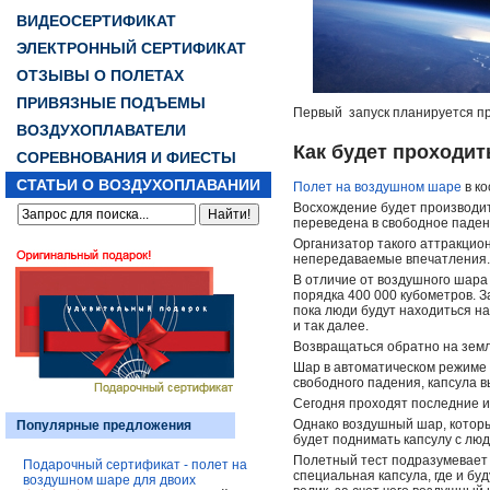
ВИДЕОСЕРТИФИКАТ
ЭЛЕКТРОННЫЙ СЕРТИФИКАТ
ОТЗЫВЫ О ПОЛЕТАХ
ПРИВЯЗНЫЕ ПОДЪЕМЫ
Первый запуск планируется про
ВОЗДУХОПЛАВАТЕЛИ
Как будет проходи
СОРЕВНОВАНИЯ И ФИЕСТЫ
СТАТЬИ О ВОЗДУХОПЛАВАНИИ
Полет на воздушном шаре
в ко
Восхождение будет производит
переведена в свободное падени
Организатор такого аттракцион
непередаваемые впечатления.
В отличие от воздушного шара
порядка 400 000 кубометров. З
пока люди будут находиться на
и так далее.
Возвращаться обратно на земл
Шар в автоматическом режиме 
свободного падения, капсула в
Сегодня проходят последние 
Однако воздушный шар, которы
Популярные предложения
будет поднимать капсулу с люд
Полетный тест подразумевает 
Подарочный сертификат - полет на
специальная капсула, где и бу
воздушном шаре для двоих