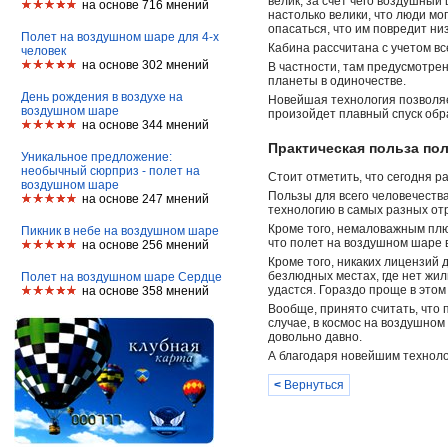
велик, за счет чего воздушный
на основе 716 мнений
настолько велики, что люди мо
опасаться, что им повредит ни
Полет на воздушном шаре для 4-х
Кабина рассчитана с учетом в
человек
на основе 302 мнений
В частности, там предусмотрен
планеты в одиночестве.
День рождения в воздухе на
Новейшая технология позволя
воздушном шаре
произойдет плавный спуск обр
на основе 344 мнений
Практическая польза по
Уникальное предложение:
необычный сюрприз - полет на
Стоит отметить, что сегодня 
воздушном шаре
Пользы для всего человечества
на основе 247 мнений
технологию в самых разных о
Кроме того, немаловажным плю
Пикник в небе на воздушном шаре
что полет на воздушном шаре 
на основе 256 мнений
Кроме того, никаких лицензий 
безлюдных местах, где нет жил
Полет на воздушном шаре Сердце
удастся. Гораздо проще в этом
на основе 358 мнений
Вообще, принято считать, что
случае, в космос на воздушно
довольно давно.
А благодаря новейшим техноло
<
Вернуться