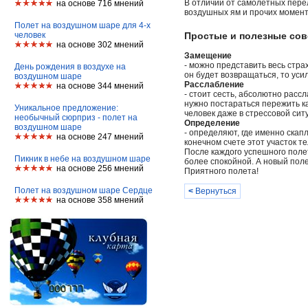
В отличии от самолетных пере
на основе 716 мнений
воздушных ям и прочих момент
Полет на воздушном шаре для 4-х
человек
Простые и полезные сов
на основе 302 мнений
Замещение
- можно представить весь стра
День рождения в воздухе на
он будет возвращаться, то уси
воздушном шаре
Расслабление
на основе 344 мнений
- стоит сесть, абсолютно расс
нужно постараться пережить ка
Уникальное предложение:
человек даже в стрессовой сит
необычный сюрприз - полет на
Определение
воздушном шаре
- определяют, где именно скап
на основе 247 мнений
конечном счете этот участок т
После каждого успешного поле
Пикник в небе на воздушном шаре
более спокойной. А новый поле
на основе 256 мнений
Приятного полета!
Полет на воздушном шаре Сердце
<
Вернуться
на основе 358 мнений