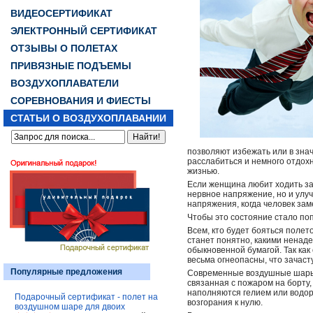
ВИДЕОСЕРТИФИКАТ
ЭЛЕКТРОННЫЙ СЕРТИФИКАТ
ОТЗЫВЫ О ПОЛЕТАХ
ПРИВЯЗНЫЕ ПОДЪЕМЫ
ВОЗДУХОПЛАВАТЕЛИ
СОРЕВНОВАНИЯ И ФИЕСТЫ
СТАТЬИ О ВОЗДУХОПЛАВАНИИ
позволяют избежать или в знач
расслабиться и немного отдохн
жизнью.
Если женщина любит ходить за 
нервное напряжение, но и улу
напряжения, когда человек за
Чтобы это состояние стало поп
Всем, кто будет бояться полет
станет понятно, какими ненад
обыкновенной бумагой. Так как
весьма огнеопасны, что зачас
Популярные предложения
Современные воздушные шары 
связанная с пожаром на борту
наполняются гелием или водоро
Подарочный сертификат - полет на
возгорания к нулю.
воздушном шаре для двоих