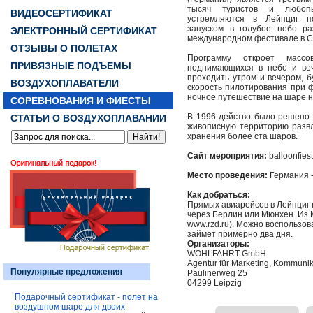
тысяч туристов и любопы
ВИДЕОСЕРТИФИКАТ
устремляются в Лейпциг п
запуском в голубое небо р
ЭЛЕКТРОННЫЙ СЕРТИФИКАТ
международном фестивале в С
ОТЗЫВЫ О ПОЛЕТАХ
Программу откроет масс
ПРИВЯЗНЫЕ ПОДЪЕМЫ
поднимающихся в небо и ве
проходить утром и вечером, б
ВОЗДУХОПЛАВАТЕЛИ
скорость пилотирования при 
ночное путешествие на шаре н
СОРЕВНОВАНИЯ И ФИЕСТЫ
В 1996 действо было решено 
СТАТЬИ О ВОЗДУХОПЛАВАНИИ
живописную территорию развл
хранения более ста шаров.
Сайт мероприятия:
balloonfies
Место проведения:
Германия 
Как добраться:
Прямых авиарейсов в Лейпциг 
через Берлин или Мюнхен. Из 
www.rzd.ru). Можно воспользов
займет примерно два дня.
Организаторы:
WOHLFAHRT GmbH
Agentur für Marketing, Kommunik
Популярные предложения
Paulinerweg 25
04299 Leipzig
Подарочный сертификат - полет на
воздушном шаре для двоих