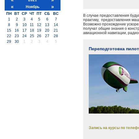
«
»
Ноябрь
ПН
ВТ
СР
ЧТ
ПТ
СБ
ВС
В случае предоставления буду
1
2
3
4
5
6
7
практику, предоставления маш
Возможно прохождение ускорен
8
9
10
11
12
13
14
получат общие знания о конст
15
16
17
18
19
20
21
авиационной навигации, радио
22
23
24
25
26
27
28
29
30
1
2
3
4
5
Переподготовка пилот
Запись на курсы по телефо