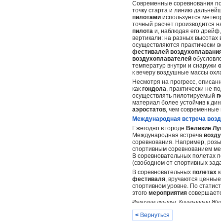
Современные соревнования п
точку старта и линию дальнейш
пилотами
используется метео
точный расчет производится н
пилота
и, наблюдая его дрейф
вертикали: на разных высотах
осуществляются практически в
фестивалей
воздухоплавани
воздухоплавателей
обусловл
температур внутри и снаружи
к вечеру воздушные массы охл
Несмотря на прогресс, описан
как
гондола
, практически не п
осуществлять пилотируемый
п
материал более устойчив к д
аэростатов
, чем современные
Международная встреча возд
Ежегодно в городе
Великие Лу
Международная встреча
возд
соревнования. Например, роз
спортивным соревнованием ме
В соревновательных полетах 
(свободном от спортивных за
В соревновательных
полетах
фестиваля
, вручаются ценны
спортивном уровне. По статис
этого
мероприятия
совершаетс
Источник статьи: Константин Ябл
<
Вернуться