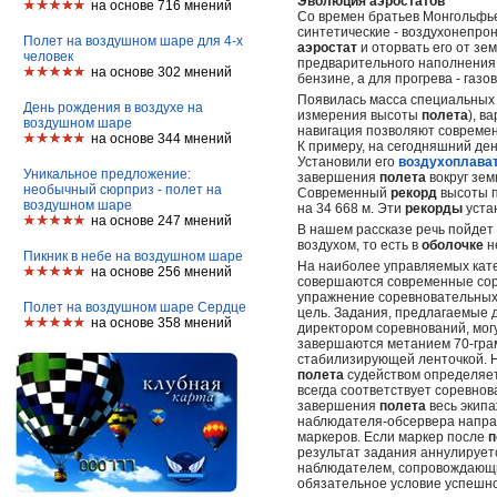
Эволюция аэростатов
на основе 716 мнений
Со времен братьев Монгольф
синтетические - воздухонепро
Полет на воздушном шаре для 4-х
аэростат
и оторвать его от з
человек
предварительного наполнени
на основе 302 мнений
бензине, а для прогрева - газ
Появилась масса специальных 
День рождения в воздухе на
измерения высоты
полета
), в
воздушном шаре
навигация позволяют соврем
на основе 344 мнений
К примеру, на сегодняшний д
Установили его
воздухоплава
Уникальное предложение:
завершения
полета
вокруг зе
необычный сюрприз - полет на
Современный
рекорд
высоты п
воздушном шаре
на 34 668 м. Эти
рекорды
уста
на основе 247 мнений
В нашем рассказе речь пойдет
воздухом, то есть в
оболочке
н
Пикник в небе на воздушном шаре
На наиболее управляемых катег
на основе 256 мнений
совершаются современные со
упражнение соревновательны
Полет на воздушном шаре Сердце
цель. Задания, предлагаемые
на основе 358 мнений
директором соревнований, могу
завершаются метанием 70-грам
стабилизирующей ленточкой. 
полета
судейством определяет
всегда соответствует соревно
завершения
полета
весь экипа
наблюдателя-обсервера напра
маркеров. Если маркер после
п
результат задания аннулируе
наблюдателем, сопровождаю
обязательное условие успешн