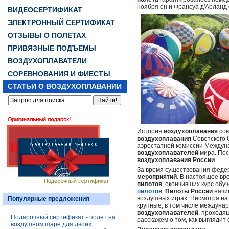
ноября он и Франсуа д'Арлан
ВИДЕОСЕРТИФИКАТ
ЭЛЕКТРОННЫЙ СЕРТИФИКАТ
ОТЗЫВЫ О ПОЛЕТАХ
ПРИВЯЗНЫЕ ПОДЪЕМЫ
ВОЗДУХОПЛАВАТЕЛИ
СОРЕВНОВАНИЯ И ФИЕСТЫ
СТАТЬИ О ВОЗДУХОПЛАВАНИИ
История
воздухоплавания
со
воздухоплавания
Советского 
аэростатной комиссии Между
воздухоплавателей
мира. По
воздухоплавания
России
.
За время существования феде
мероприятий
. В настоящее вр
пилотов
, окончивших курс об
пилотов
.
Пилоты
России
начи
воздушных играх. Несмотря на
Популярные предложения
крупные, в том числе междуна
воздухоплавателей
, проходя
Подарочный сертификат - полет на
расскажем о том, как выгляди
воздушном шаре для двоих