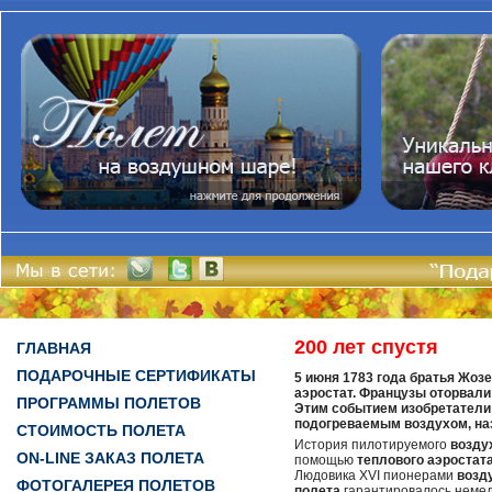
200 лет спустя
ГЛАВНАЯ
ПОДАРОЧНЫЕ СЕРТИФИКАТЫ
5 июня 1783 года братья Жоз
аэростат. Французы оторвали
ПРОГРАММЫ ПОЛЕТОВ
Этим событием изобретатели 
подогреваемым воздухом, н
СТОИМОСТЬ ПОЛЕТА
История пилотируемого
возду
ON-LINE ЗАКАЗ ПОЛЕТА
помощью
теплового
аэростат
Людовика XVI пионерами
возд
ФОТОГАЛЕРЕЯ ПОЛЕТОВ
полета
гарантировалось немед