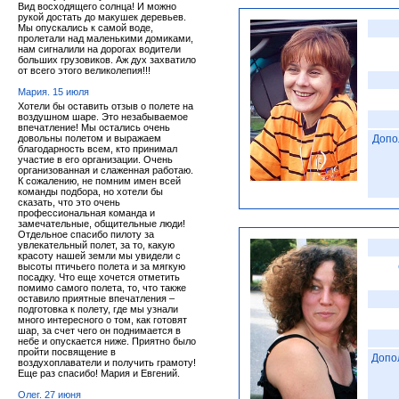
Вид восходящего солнца! И можно
рукой достать до макушек деревьев.
Мы опускались к самой воде,
пролетали над маленькими домиками,
нам сигналили на дорогах водители
больших грузовиков. Аж дух захватило
от всего этого великолепия!!!
Мария. 15 июля
Хотели бы оставить отзыв о полете на
воздушном шаре. Это незабываемое
впечатление! Мы остались очень
довольны полетом и выражаем
Допо
благодарность всем, кто принимал
участие в его организации. Очень
организованная и слаженная работаю.
К сожалению, не помним имен всей
команды подбора, но хотели бы
сказать, что это очень
профессиональная команда и
замечательные, общительные люди!
Отдельное спасибо пилоту за
увлекательный полет, за то, какую
красоту нашей земли мы увидели с
высоты птичьего полета и за мягкую
посадку. Что еще хочется отметить
помимо самого полета, то, что также
оставило приятные впечатления –
подготовка к полету, где мы узнали
много интересного о том, как готовят
шар, за счет чего он поднимается в
небе и опускается ниже. Приятно было
пройти посвящение в
Допо
воздухоплаватели и получить грамоту!
Еще раз спасибо! Мария и Евгений.
Олег. 27 июня