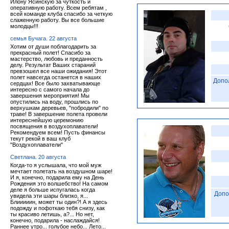
Илону Ясинскую за чуткость и
оперативную работу. Всем ребятам ,
всей команде клуба спасибо за четкую
слаженную работу. Вы все большие
молодцы!!!
семья Бучага. 22 августа
Хотим от души поблагодарить за
прекрасный полет! Спасибо за
мастерство, любовь и преданность
делу. Результат Ваших стараний
превзошел все наши ожидания! Этот
полет навсегда останется в наших
Допо
сердцах! Все было захватывающе
интересно с самого начала до
завершения мероприятия! Мы
опустились на воду, прошлись по
верхушкам деревьев, "побродили" по
траве! В завершение полета провели
интереснейшую церемонию
посвящения в воздухоплаватели!
Рекомендуем всем! Пусть финансы
текут рекой в ваш клуб
"Воздухоплаватели"
Светлана. 20 августа
Когда-то я услышала, что мой муж
мечтает полетать на воздушном шаре!
И я, конечно, подарила ему на День
Рождения это волшебство! На самом
деле я больше испугалась когда
Допо
увидела эти шары близко, я...
Блииииин, может ты один?! А я здесь
подожду и пофоткаю тебя снизу, как
ты красиво летишь, а?... Но нет,
конечно, подарила - наслаждайся!
Раннее утро... голубое небо... Лето...