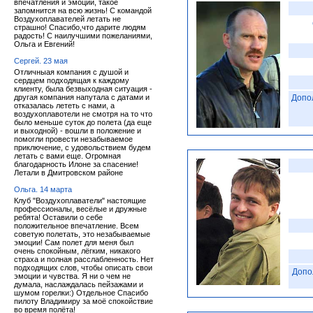
впечатления и эмоции, такое
запомнится на всю жизнь! С командой
Воздухоплавателей летать не
страшно! Спасибо,что дарите людям
радость! С наилучшими пожеланиями,
Ольга и Евгений!
Сергей. 23 мая
Отличныая компания с душой и
сердцем подходящая к каждому
клиенту, была безвыходная ситуация -
другая компания напутала с датами и
Допо
отказалась лететь с нами, а
воздухоплавотели не смотря на то что
было меньше суток до полета (да еще
и выходной) - вошли в положение и
помогли провести незабываемое
приключение, с удовольствием будем
летать с вами еще. Огромная
благодарность Илоне за спасение!
Летали в Дмитровском районе
Ольга. 14 марта
Клуб "Воздухоплаватели" настоящие
профессионалы, весёлые и дружные
ребята! Оставили о себе
положительное впечатление. Всем
советую полетать, это незабываемые
эмоции! Сам полет для меня был
очень спокойным, лёгким, никакого
страха и полная расслабленность. Нет
подходящих слов, чтобы описать свои
Допо
эмоции и чувства. Я ни о чем не
думала, наслаждалась пейзажами и
шумом горелки:) Отдельное Спасибо
пилоту Владимиру за моё спокойствие
во время полёта!