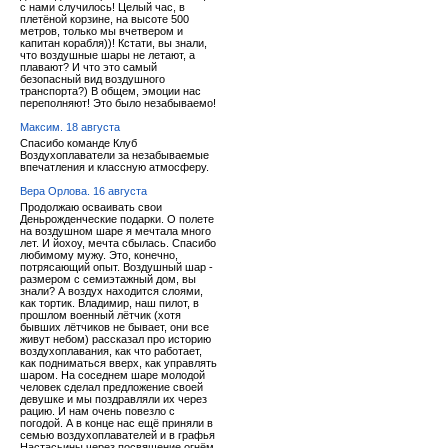
с нами случилось! Целый час, в
плетёной корзине, на высоте 500
метров, только мы вчетвером и
капитан корабля))! Кстати, вы знали,
что воздушные шары не летают, а
плавают? И что это самый
безопасный вид воздушного
транспорта?) В общем, эмоции нас
переполняют! Это было незабываемо!
Максим. 18 августа
Спасибо команде Клуб
Воздухоплаватели за незабываемые
впечатления и классную атмосферу.
Вера Орлова. 16 августа
Продолжаю осваивать свои
Деньрожденческие подарки. О полете
на воздушном шаре я мечтала много
лет. И йохоу, мечта сбылась. Спасибо
любимому мужу. Это, конечно,
потрясающий опыт. Воздушный шар -
размером с семиэтажный дом, вы
знали? А воздух находится слоями,
как тортик. Владимир, наш пилот, в
прошлом военный лётчик (хотя
бывших лётчиков не бывает, они все
живут небом) рассказал про историю
воздухоплавания, как что работает,
как подниматься вверх, как управлять
шаром. На соседнем шаре молодой
человек сделал предложение своей
девушке и мы поздравляли их через
рацию. И нам очень повезло с
погодой. А в конце нас ещё приняли в
семью воздухоплавателей и в графья
Настасьины через посвящение огнём