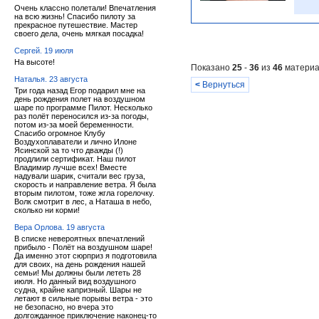
Очень классно полетали! Впечатления
на всю жизнь! Спасибо пилоту за
прекрасное путешествие. Мастер
своего дела, очень мягкая посадка!
Сергей. 19 июля
На высоте!
Показано
25
-
36
из
46
материа
Наталья. 23 августа
<
Вернуться
Три года назад Егор подарил мне на
день рождения полет на воздушном
шаре по программе Пилот. Несколько
раз полёт переносился из-за погоды,
потом из-за моей беременности.
Спасибо огромное Клубу
Воздухоплаватели и лично Илоне
Ясинской за то что дважды (!)
продлили сертификат. Наш пилот
Владимир лучше всех! Вместе
надували шарик, считали вес груза,
скорость и направление ветра. Я была
вторым пилотом, тоже жгла горелочку.
Волк смотрит в лес, а Наташа в небо,
сколько ни корми!
Вера Орлова. 19 августа
В списке невероятных впечатлений
прибыло - Полёт на воздушном шаре!
Да именно этот сюрприз я подготовила
для своих, на день рождения нашей
семьи! Мы должны были лететь 28
июля. Но данный вид воздушного
судна, крайне капризный. Шары не
летают в сильные порывы ветра - это
не безопасно, но вчера это
долгожданное приключение наконец-то