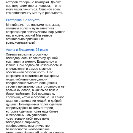
котором теперь не покидают. До сих
пор под таким впечатлением, что не
могу переключиться. Спасибо всем,
кто воплотил эту мечту в реальность!
Екатерина. 02 августа
Мягкий взлет со слезами на глазах,
плавный полет и чуть заметная
встряска при приземлении, вернувшая
нас в новую жизнь! Мы теперь
официально признанные
возлухоплаватели!
Алена и Владимир. 28 июля
Хотели выразить огромную
благодарность коллективу данной
компании, а именно Владимиру и
Илоне! Нам подарили незабываемые
впечатления и самое главное
обеспечили безопасность. Нас
встретили с позитивным настроем,
люди любящие свое дело и
профессионально относящихся к
своему призванию, за это говорили не
только их слова, а как было важно
было -действия. Всё проходило,
спокойно, четко и безопасно - и самое
главное в компании людей, с доброй
душой. Полноценным полет сделали
непринуждённые комментарии,
которые сделали полет еще более
интересным. Мы уверенно
чувствовали себя весь полет,
благодаря Владимиру,
профессионализм и чувство
безопасности, человеческое
отношение. Волнений не было к слову