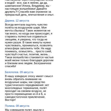
и водой - все, как я люблю, да-да,
шампанское! Илона, Владимир, вы -
настоящие волшебники! Давайте
дружить?! Спасибо вам огромное за
прекрасный день, впечатления и опыт.
Дарина. 12 августа
Всегда мечтала ощутить чувство
полёта на воздушном шаре. Моя
мечта сбылась! Таких моментов не
так много, но когда они происходят, я
стараюсь полностью отдаваться
эмоциям, я уверена, что тогда не
нужен разум. В такие минуты нужно
чувствовать, проникаться, позволять
атмосфере заполнять тебя. Не надо
понимать, осмыслять... просто сияй,
чувствуй счастье, позитив, жизнь...
Такое волшебство становится частью
моей жизни только благодаря дорогим
и близким мне людям. Безграничное
спасибо!
Белотелов. 09 августа
В нашу ковидную эпоху имеет смысл
вновь обратить внимание на
воздушные шары, как средство
туристического передвижения: нет
многолюдных терминалов, полёт
проходит на свежем воздухе, не
просто перемещение из А в Б, а
самодостаточное приключение.
Восторг!
Полина. 08 августа
Мы совершили полет, мысли о