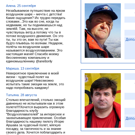
Алена. 25 сентября
Незабываемое путешествие на ярком
воздушном шаре – мечта с детства!
Какие ощущения? Их трудно передать
словами...Это как во сне, когда ты
недвижим, но ты поднимаешься над
землёй. Там, на высоте, не
чувствуешь ветр,а потому что ты в
потоке воздушного движения. Он это
Допо
ты, ты это он, вам по пути! Ты как
будто плывёшь по волнам. Недаром,
полёты на воздушном шаре
называются воздухоплаванием. Это
настоящая магия! Спасибо моему
бессменному компаньону и
единомышленнику @anettorily
Мариша. 13 сентября
Невероятное приключение в моей
жизни - чудестный полет на
воздушном шаре! Невозможно
испытать такие эмоции на земле, это
надо попробовать каждому!
Татьяна. 28 августа
Столько впечатлений, столько эмоций
давненько не испытывали как в этом
полете!!!!Хочется выразить огромную
благодарность клубу
"Воздухоплавателей" за интересное и
захватывающее приключение. Особая
Допо
благодарность нашему пилоту Игорю
Аршава за чудесный полет, мягкую
посадку, за тактичность и за знание
своего дела. Хочется поблагодарить и