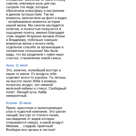
совсем, ключевую роль для нас
сыграли эти люди, которые
обеспечили атмосферу и настроение
в данном путешествие. Так же
моменты запечатлели на фото и видео
- незабываемые моменты истории
нашей жизни. Мы смогли насладится
полетом, и полностью погрузится в
ощущение полета, именно благодаря
этим людям! Искренне желаем Илоне
и Владимиру, побольше хороших
моментов жизни и ясного неба,
отдельное спасибо за организацию и
человечное отношение! Мы были
рады, что вы разделили с нами наше
счастье, становление новой семьи.
Анна. 11 июля
Это, конечно, полнейший восторг и
какая-то магия. От воздуха тебя
отделяет всего-то корзина. Ты летишь
на высоте около 300м и можешь
потрогать воздух, нет никакой
железной кабины и стекол. Свободный
полет. Эмоций куча. Кайф
невероятный.
Ксения. 28 июня
Яркое, красочное и захватывающее
утро в чудесной компании. Это уроган
эмоций, восторг от птичего пения,
наслаждение от видов которые
открываются сверху, а какой воздух!
Ммммм.... сладкий, приятный!
Вообщем все органы в экстазе!