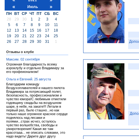
«
»
Июль
ПН
ВТ
СР
ЧТ
ПТ
СБ
ВС
28
29
30
1
2
3
4
5
6
7
8
9
10
11
12
13
14
15
16
17
18
19
20
21
22
23
24
25
26
27
28
29
30
31
1
Допо
Отзывы о клубе
Максим. 02 сентября
Огромная благодарность всему
аэроклубу и отдельно Владимиру за
его профеионализм!
Ольга и Евгений. 25 августа
Благодарим команду
Воздухоплавателей и нашего пилота
Владимира за потрясающий полет,
безопасность, профессионализм и
чувство юмора!С любимым отметили
годовщину свадьбы на воздушном
шаре, в небе, на закате!!! Летали в
первый раз, было сташно...но как
Допо
только наше огромное красное сердце
поднялось над лесами и
полями...страх исчез, осталось
чувство волшебства, свободы и
умиротворения! Какая же там
красотааа... не описать словами, это
надо видеть! Дарите друг другу