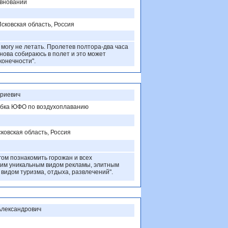
внований
Псковская область, Россия
 могу не летать. Пролетев полтора-два часа
нова собираюсь в полет и это может
конечности".
риевич
убка ЮФО по воздухоплаванию
ковская область, Россия
гом познакомить горожан и всех
тим уникальным видом рекламы, элитным
 видом туризма, отдыха, развлечений".
Александрович