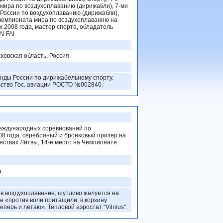
мира по воздухоплаванию (дирижабли), 7-ми
России по воздухоплаванию (дирижабли),
чемпионата мира по воздухоплаванию на
 2008 года, мастер спорта, обладатель
I FAI
ковская область, Россия
нды России по дирижабельному спорту.
ьство Гос. авиации РОСТО №002840.
еждународных соревнований по
8 года, серебряный и бронзовый призер на
ствах Литвы, 14-е место на Чемпионате
а
л в воздухоплавание, шутливо жалуется на
ые «против воли притащили, в корзину
теперь и летаю». Тепловой аэростат "Vilnius".