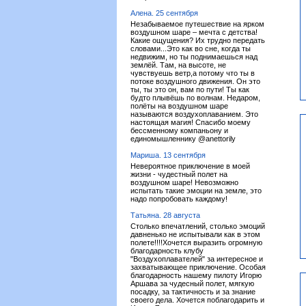
Алена. 25 сентября
Незабываемое путешествие на ярком
воздушном шаре – мечта с детства!
Какие ощущения? Их трудно передать
словами...Это как во сне, когда ты
недвижим, но ты поднимаешься над
землёй. Там, на высоте, не
чувствуешь ветр,а потому что ты в
потоке воздушного движения. Он это
ты, ты это он, вам по пути! Ты как
будто плывёшь по волнам. Недаром,
полёты на воздушном шаре
называются воздухоплаванием. Это
настоящая магия! Спасибо моему
бессменному компаньону и
единомышленнику @anettorily
Мариша. 13 сентября
Невероятное приключение в моей
жизни - чудестный полет на
воздушном шаре! Невозможно
испытать такие эмоции на земле, это
надо попробовать каждому!
Татьяна. 28 августа
Столько впечатлений, столько эмоций
давненько не испытывали как в этом
полете!!!!Хочется выразить огромную
благодарность клубу
"Воздухоплавателей" за интересное и
захватывающее приключение. Особая
благодарность нашему пилоту Игорю
Аршава за чудесный полет, мягкую
посадку, за тактичность и за знание
своего дела. Хочется поблагодарить и