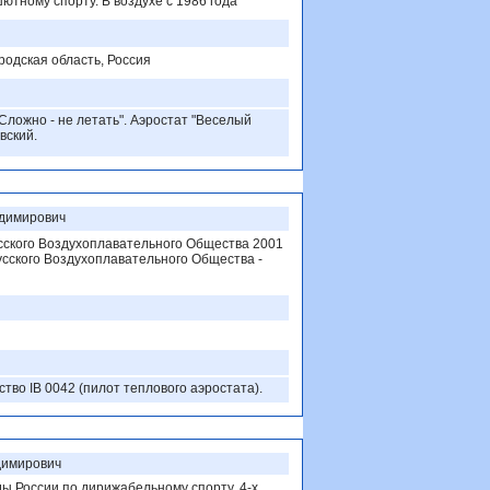
ютному спорту. В воздухе с 1986 года
родская область, Россия
 Сложно - не летать". Аэростат "Веселый
вский.
димирович
сского Воздухоплавательного Общества 2001
усского Воздухоплавательного Общества -
тво IB 0042 (пилот теплового аэростата).
димирович
ы России по дирижабельному спорту, 4-х