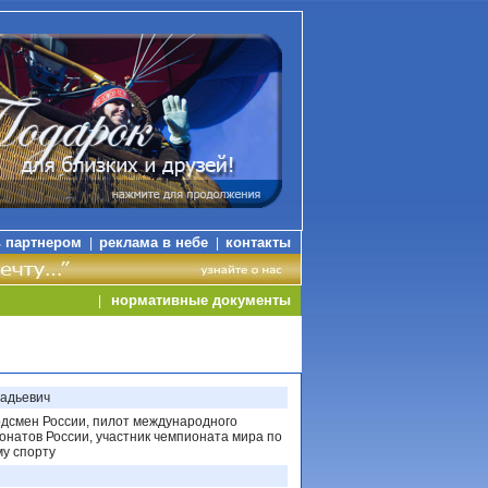
ь партнером
реклама в небе
контакты
|
|
нормативные документы
|
надьевич
рдсмен России, пилот международного
онатов России, участник чемпионата мира по
у спорту