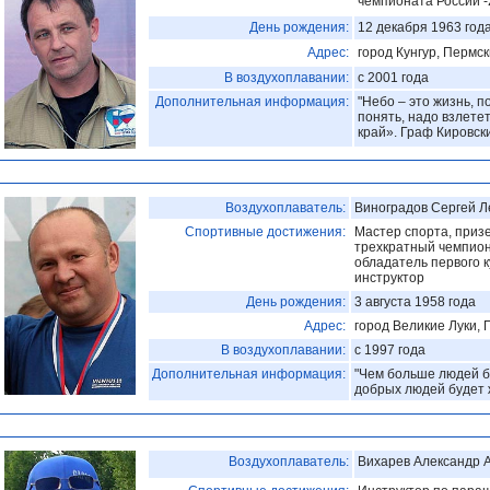
чемпионата России -
День рождения:
12 декабря 1963 год
Адрес:
город Кунгур, Пермск
В воздухоплавании:
с 2001 года
Дополнительная информация:
"Небо – это жизнь, п
понять, надо взлете
край». Граф Кировск
Воздухоплаватель:
Виноградов Сергей 
Спортивные достижения:
Мастер спорта, призе
трехкратный чемпион
обладатель первого ку
инструктор
День рождения:
3 августа 1958 года
Адрес:
город Великие Луки, 
В воздухоплавании:
с 1997 года
Дополнительная информация:
"Чем больше людей б
добрых людей будет 
Воздухоплаватель:
Вихарев Александр 