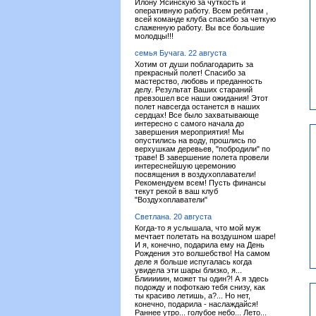
Илону Ясинскую за чуткость и
оперативную работу. Всем ребятам ,
всей команде клуба спасибо за четкую
слаженную работу. Вы все большие
молодцы!!!
семья Бучага. 22 августа
Хотим от души поблагодарить за
прекрасный полет! Спасибо за
мастерство, любовь и преданность
делу. Результат Ваших стараний
превзошел все наши ожидания! Этот
полет навсегда останется в наших
сердцах! Все было захватывающе
интересно с самого начала до
завершения мероприятия! Мы
опустились на воду, прошлись по
верхушкам деревьев, "побродили" по
траве! В завершение полета провели
интереснейшую церемонию
посвящения в воздухоплаватели!
Рекомендуем всем! Пусть финансы
текут рекой в ваш клуб
"Воздухоплаватели"
Светлана. 20 августа
Когда-то я услышала, что мой муж
мечтает полетать на воздушном шаре!
И я, конечно, подарила ему на День
Рождения это волшебство! На самом
деле я больше испугалась когда
увидела эти шары близко, я...
Блииииин, может ты один?! А я здесь
подожду и пофоткаю тебя снизу, как
ты красиво летишь, а?... Но нет,
конечно, подарила - наслаждайся!
Раннее утро... голубое небо... Лето...