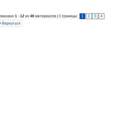
оказано
1
-
12
из
46
материалов | Страницы:
1
2
3
4
<
Вернуться