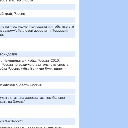
2009, мастер спорта
а
ий край, Россия
олеты – великолепная сказка и, чтобы все это
ть самому". Тепловой аэростат «Пермский
ий.
Леонидович
р Чемпионата и Кубка России -2010,
 России по воздухоплавательному спорту,
бка России, кубка Великие Луки, пилот -
Псковская область, Россия
удет летать на аэростатах, тем больше
жить на Земле."
Александрович