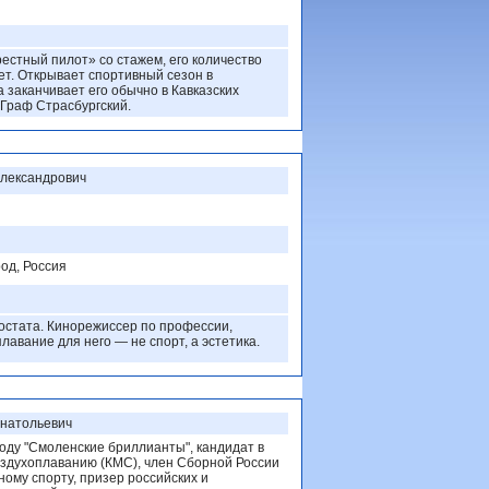
естный пилот» со стажем, его количество
ет. Открывает спортивный сезон в
а заканчивает его обычно в Кавказских
Граф Страсбургский.
лександрович
од, Россия
остата. Кинорежиссер по профессии,
плавание для него — не спорт, а эстетика.
Анатольевич
году "Смоленские бриллианты", кандидат в
оздухоплаванию (КМС), член Сборной России
ому спорту, призер российских и