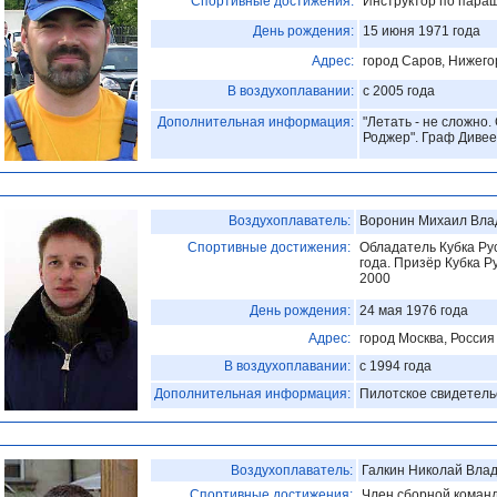
Спортивные достижения:
Инструктор по параш
День рождения:
15 июня 1971 года
Адрес:
город Саров, Нижего
В воздухоплавании:
с 2005 года
Дополнительная информация:
"Летать - не сложно.
Роджер". Граф Дивее
Воздухоплаватель:
Воронин Михаил Вла
Спортивные достижения:
Обладатель Кубка Ру
года. Призёр Кубка Р
2000
День рождения:
24 мая 1976 года
Адрес:
город Москва, Россия
В воздухоплавании:
с 1994 года
Дополнительная информация:
Пилотское свидетельс
Воздухоплаватель:
Галкин Николай Вла
Спортивные достижения:
Член сборной команд