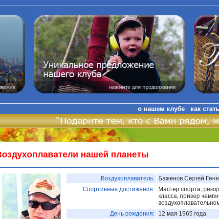
о нашем клубе
как стат
|
Воздухоплаватели нашей планеты
Воздухоплаватель:
Баженов Сергей Ген
Спортивные достижения:
Мастер спорта, реко
класса, призер чемпи
воздухоплавательном
День рождения:
12 мая 1965 года