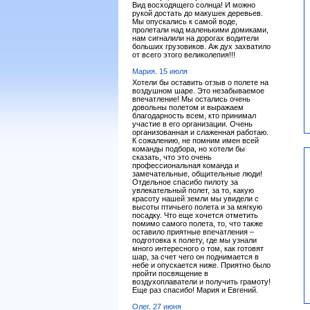
Вид восходящего солнца! И можно
рукой достать до макушек деревьев.
Мы опускались к самой воде,
пролетали над маленькими домиками,
нам сигналили на дорогах водители
больших грузовиков. Аж дух захватило
от всего этого великолепия!!!
Мария. 15 июля
Хотели бы оставить отзыв о полете на
воздушном шаре. Это незабываемое
впечатление! Мы остались очень
довольны полетом и выражаем
благодарность всем, кто принимал
участие в его организации. Очень
организованная и слаженная работаю.
К сожалению, не помним имен всей
команды подбора, но хотели бы
сказать, что это очень
профессиональная команда и
замечательные, общительные люди!
Отдельное спасибо пилоту за
увлекательный полет, за то, какую
красоту нашей земли мы увидели с
высоты птичьего полета и за мягкую
посадку. Что еще хочется отметить
помимо самого полета, то, что также
оставило приятные впечатления –
подготовка к полету, где мы узнали
много интересного о том, как готовят
шар, за счет чего он поднимается в
небе и опускается ниже. Приятно было
пройти посвящение в
воздухоплаватели и получить грамоту!
Еще раз спасибо! Мария и Евгений.
Олег. 27 июня