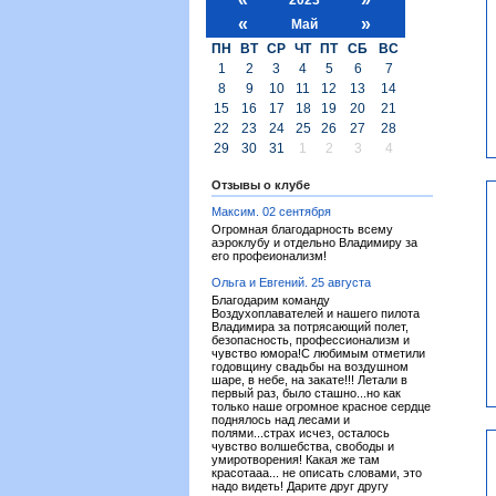
«
»
Май
ПН
ВТ
СР
ЧТ
ПТ
СБ
ВС
1
2
3
4
5
6
7
8
9
10
11
12
13
14
15
16
17
18
19
20
21
22
23
24
25
26
27
28
29
30
31
1
2
3
4
Отзывы о клубе
Максим. 02 сентября
Огромная благодарность всему
аэроклубу и отдельно Владимиру за
его профеионализм!
Ольга и Евгений. 25 августа
Благодарим команду
Воздухоплавателей и нашего пилота
Владимира за потрясающий полет,
безопасность, профессионализм и
чувство юмора!С любимым отметили
годовщину свадьбы на воздушном
шаре, в небе, на закате!!! Летали в
первый раз, было сташно...но как
только наше огромное красное сердце
поднялось над лесами и
полями...страх исчез, осталось
чувство волшебства, свободы и
умиротворения! Какая же там
красотааа... не описать словами, это
надо видеть! Дарите друг другу