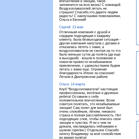
впечатления и эмоции, такое
запомнится на всю жизнь! С командой
Воздухоплавателей летать не
страшно! Спасибо,что дарите людям
радость! С наилучшими пожеланиями,
Ольга и Евгений!
Сергей. 23 мая
Отличныая компания с душой и
сердцем подходящая к каждому
клиенту, была безвыходная ситуация -
другая компания напутала с датами и
отказалась лететь с нами, а
воздухоплавотели не смотря на то что
было меньше суток до полета (да еще
и выходной) - вошли в положение и
помогли провести незабываемое
приключение, с удовольствием будем
летать с вами еще. Огромная
благодарность Илоне за спасение!
Летали в Дмитровском районе
Ольга. 14 марта
Клуб "Воздухоплаватели" настоящие
профессионалы, весёлые и дружные
ребята! Оставили о себе
положительное впечатление. Всем
советую полетать, это незабываемые
эмоции! Сам полет для меня был
очень спокойным, лёгким, никакого
страха и полная расслабленность. Нет
подходящих слов, чтобы описать свои
эмоции и чувства. Я ни о чем не
думала, наслаждалась пейзажами и
шумом горелки:) Отдельное Спасибо
пилоту Владимиру за моё спокойствие
во время полёта!