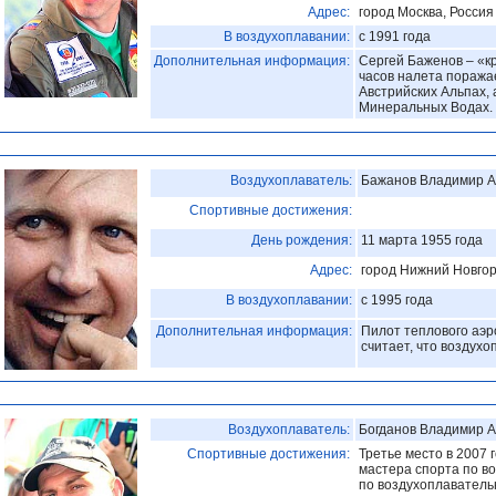
Адрес:
город Москва, Россия
В воздухоплавании:
с 1991 года
Дополнительная информация:
Сергей Баженов – «кр
часов налета поража
Австрийских Альпах, 
Минеральных Водах. 
Воздухоплаватель:
Бажанов Владимир А
Спортивные достижения:
День рождения:
11 марта 1955 года
Адрес:
город Нижний Новгор
В воздухоплавании:
с 1995 года
Дополнительная информация:
Пилот теплового аэр
считает, что воздухо
Воздухоплаватель:
Богданов Владимир 
Спортивные достижения:
Третье место в 2007 
мастера спорта по в
по воздухоплавательн