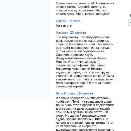
Очень классно полетали! Впечатления
на всю жизнь! Спасибо пилоту за
прекрасное путешествие. Мастер
своего дела, очень мягкая посадка!
П
Сергей. 19 июля
На высоте!
Наталья. 23 августа
Три года назад Егор подарил мне на
день рождения полет на воздушном
шаре по программе Пилот. Несколько
раз полёт переносился из-за погоды,
потом из-за моей беременности.
Спасибо огромное Клубу
Воздухоплаватели и лично Илоне
Ясинской за то что дважды (!)
продлили сертификат. Наш пилот
Владимир лучше всех! Вместе
надували шарик, считали вес груза,
скорость и направление ветра. Я была
вторым пилотом, тоже жгла горелочку.
Волк смотрит в лес, а Наташа в небо,
сколько ни корми!
Вера Орлова. 19 августа
В списке невероятных впечатлений
прибыло - Полёт на воздушном шаре!
Да именно этот сюрприз я подготовила
для своих, на день рождения нашей
семьи! Мы должны были лететь 28
июля. Но данный вид воздушного
судна, крайне капризный. Шары не
летают в сильные порывы ветра - это
не безопасно, но вчера это
долгожданное приключение наконец-то