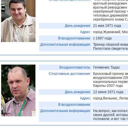
кратный рекордсмен 
кратный рекордсмен 
серебряный призер 
тепловых дирижаблях
серебряного знака CA
День рождения:
21 мая 1971 года
Адрес:
город Жуковский, Мос
В воздухоплавании:
с 1997 года
Дополнительная информация:
Тренер сборной кома
Пилотское свидетел
Воздухоплаватель:
Гегявичюс Тадас
Спортивные достижения:
Бронзовый призер м
воздухоплаванию 200
национальных первен
Европы-2007 года
День рождения:
12 июня 1971 года
Адрес:
город Вильнюс, Литв
В воздухоплавании:
Дополнительная информация:
На вопрос, как попа
своих друзей, котор
положили, и вот так 