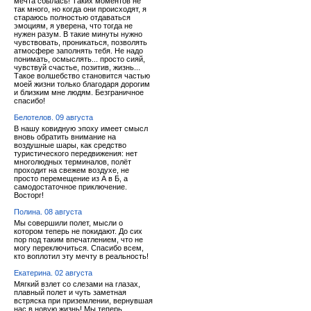
мечта сбылась! Таких моментов не
так много, но когда они происходят, я
стараюсь полностью отдаваться
эмоциям, я уверена, что тогда не
нужен разум. В такие минуты нужно
чувствовать, проникаться, позволять
атмосфере заполнять тебя. Не надо
понимать, осмыслять... просто сияй,
чувствуй счастье, позитив, жизнь...
Такое волшебство становится частью
моей жизни только благодаря дорогим
и близким мне людям. Безграничное
спасибо!
Белотелов. 09 августа
В нашу ковидную эпоху имеет смысл
вновь обратить внимание на
воздушные шары, как средство
туристического передвижения: нет
многолюдных терминалов, полёт
проходит на свежем воздухе, не
просто перемещение из А в Б, а
самодостаточное приключение.
Восторг!
Полина. 08 августа
Мы совершили полет, мысли о
котором теперь не покидают. До сих
пор под таким впечатлением, что не
могу переключиться. Спасибо всем,
кто воплотил эту мечту в реальность!
Екатерина. 02 августа
Мягкий взлет со слезами на глазах,
плавный полет и чуть заметная
встряска при приземлении, вернувшая
нас в новую жизнь! Мы теперь