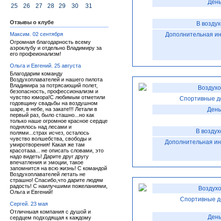
День
25
26
27
28
29
30
31
Отзывы о клубе
В возду
Максим. 02 сентября
Дополнительная и
Огромная благодарность всему
аэроклубу и отдельно Владимиру за
его профеионализм!
Ольга и Евгений. 25 августа
Благодарим команду
Воздухоплавателей и нашего пилота
Владимира за потрясающий полет,
Воздухо
безопасность, профессионализм и
чувство юмора!С любимым отметили
Спортивные д
годовщину свадьбы на воздушном
шаре, в небе, на закате!!! Летали в
День
первый раз, было сташно...но как
только наше огромное красное сердце
поднялось над лесами и
В воздух
полями...страх исчез, осталось
чувство волшебства, свободы и
Дополнительная и
умиротворения! Какая же там
красотааа... не описать словами, это
надо видеть! Дарите друг другу
впечатления и эмоции, такое
запомнится на всю жизнь! С командой
Воздухоплавателей летать не
страшно! Спасибо,что дарите людям
радость! С наилучшими пожеланиями,
Воздухо
Ольга и Евгений!
Спортивные д
Сергей. 23 мая
Отличныая компания с душой и
День
сердцем подходящая к каждому