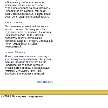
и Владимиру, побольше хороших
моментов жизни и ясного неба,
отдельное спасибо за организацию и
человечное отношение! Мы были
рады, что вы разделили с нами наше
счастье, становление новой семьи.
Анна. 11 июля
Это, конечно, полнейший восторг и
какая-то магия. От воздуха тебя
отделяет всего-то корзина. Ты летишь
на высоте около 300м и можешь
потрогать воздух, нет никакой
железной кабины и стекол. Свободный
полет. Эмоций куча. Кайф
невероятный.
Ксения. 28 июня
Яркое, красочное и захватывающее
утро в чудесной компании. Это уроган
эмоций, восторг от птичего пения,
наслаждение от видов которые
открываются сверху, а какой воздух!
Ммммм.... сладкий, приятный!
Вообщем все органы в экстазе!
[
все отзывы
]
© 2025 Все права защищены