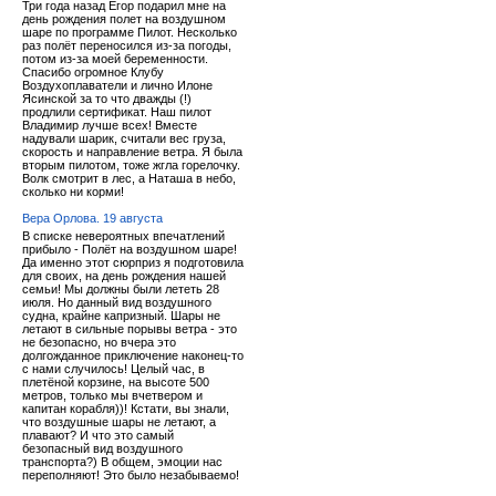
Три года назад Егор подарил мне на
день рождения полет на воздушном
шаре по программе Пилот. Несколько
раз полёт переносился из-за погоды,
потом из-за моей беременности.
Спасибо огромное Клубу
Воздухоплаватели и лично Илоне
Ясинской за то что дважды (!)
продлили сертификат. Наш пилот
Владимир лучше всех! Вместе
надували шарик, считали вес груза,
скорость и направление ветра. Я была
вторым пилотом, тоже жгла горелочку.
Волк смотрит в лес, а Наташа в небо,
сколько ни корми!
Вера Орлова. 19 августа
В списке невероятных впечатлений
прибыло - Полёт на воздушном шаре!
Да именно этот сюрприз я подготовила
для своих, на день рождения нашей
семьи! Мы должны были лететь 28
июля. Но данный вид воздушного
судна, крайне капризный. Шары не
летают в сильные порывы ветра - это
не безопасно, но вчера это
долгожданное приключение наконец-то
с нами случилось! Целый час, в
плетёной корзине, на высоте 500
метров, только мы вчетвером и
капитан корабля))! Кстати, вы знали,
что воздушные шары не летают, а
плавают? И что это самый
безопасный вид воздушного
транспорта?) В общем, эмоции нас
переполняют! Это было незабываемо!