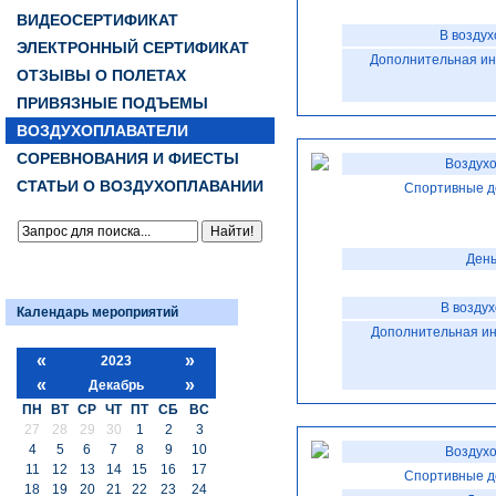
ВИДЕОСЕРТИФИКАТ
В воздух
ЭЛЕКТРОННЫЙ СЕРТИФИКАТ
Дополнительная и
ОТЗЫВЫ О ПОЛЕТАХ
ПРИВЯЗНЫЕ ПОДЪЕМЫ
ВОЗДУХОПЛАВАТЕЛИ
СОРЕВНОВАНИЯ И ФИЕСТЫ
Воздухо
СТАТЬИ О ВОЗДУХОПЛАВАНИИ
Спортивные д
День
В возду
Календарь мероприятий
Дополнительная и
«
»
2023
«
»
Декабрь
ПН
ВТ
СР
ЧТ
ПТ
СБ
ВС
27
28
29
30
1
2
3
4
5
6
7
8
9
10
Воздухо
11
12
13
14
15
16
17
Спортивные д
18
19
20
21
22
23
24