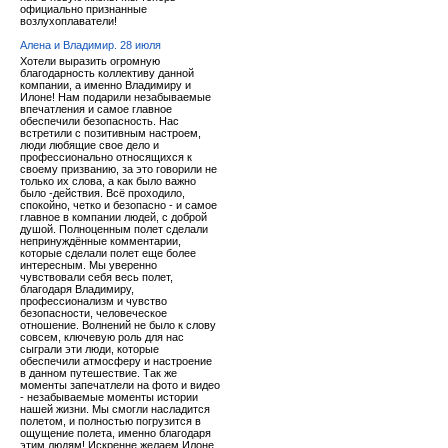
официально признанные
возлухоплаватели!
Алена и Владимир. 28 июля
Хотели выразить огромную
благодарность коллективу данной
компании, а именно Владимиру и
Илоне! Нам подарили незабываемые
впечатления и самое главное
обеспечили безопасность. Нас
встретили с позитивным настроем,
люди любящие свое дело и
профессионально относящихся к
своему призванию, за это говорили не
только их слова, а как было важно
было -действия. Всё проходило,
спокойно, четко и безопасно - и самое
главное в компании людей, с доброй
душой. Полноценным полет сделали
непринуждённые комментарии,
которые сделали полет еще более
интересным. Мы уверенно
чувствовали себя весь полет,
благодаря Владимиру,
профессионализм и чувство
безопасности, человеческое
отношение. Волнений не было к слову
совсем, ключевую роль для нас
сыграли эти люди, которые
обеспечили атмосферу и настроение
в данном путешествие. Так же
моменты запечатлели на фото и видео
- незабываемые моменты истории
нашей жизни. Мы смогли насладится
полетом, и полностью погрузится в
ощущение полета, именно благодаря
этим людям! Искренне желаем Илоне