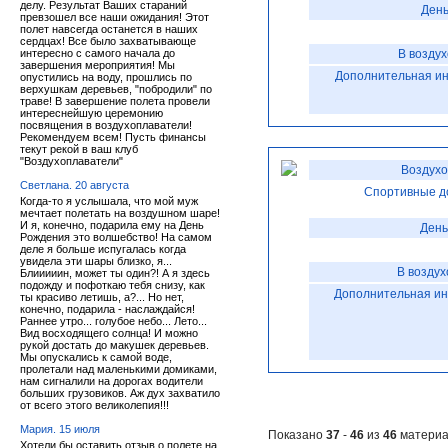
делу. Результат Ваших стараний
День
превзошел все наши ожидания! Этот
полет навсегда останется в наших
сердцах! Все было захватывающе
интересно с самого начала до
В возду
завершения мероприятия! Мы
Дополнительная и
опустились на воду, прошлись по
верхушкам деревьев, "побродили" по
траве! В завершение полета провели
интереснейшую церемонию
посвящения в воздухоплаватели!
Рекомендуем всем! Пусть финансы
текут рекой в ваш клуб
"Воздухоплаватели"
Воздухо
Светлана. 20 августа
Спортивные д
Когда-то я услышала, что мой муж
мечтает полетать на воздушном шаре!
И я, конечно, подарила ему на День
День
Рождения это волшебство! На самом
деле я больше испугалась когда
увидела эти шары близко, я...
В воздух
Блииииин, может ты один?! А я здесь
подожду и пофоткаю тебя снизу, как
Дополнительная и
ты красиво летишь, а?... Но нет,
конечно, подарила - наслаждайся!
Раннее утро... голубое небо... Лето...
Вид восходящего солнца! И можно
рукой достать до макушек деревьев.
Мы опускались к самой воде,
пролетали над маленькими домиками,
нам сигналили на дорогах водители
больших грузовиков. Аж дух захватило
от всего этого великолепия!!!
Мария. 15 июля
Показано
37
-
46
из
46
материа
Хотели бы оставить отзыв о полете на