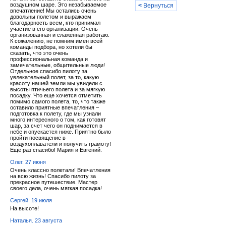
воздушном шаре. Это незабываемое
<
Вернуться
впечатление! Мы остались очень
довольны полетом и выражаем
благодарность всем, кто принимал
участие в его организации. Очень
организованная и слаженная работаю.
К сожалению, не помним имен всей
команды подбора, но хотели бы
сказать, что это очень
профессиональная команда и
замечательные, общительные люди!
Отдельное спасибо пилоту за
увлекательный полет, за то, какую
красоту нашей земли мы увидели с
высоты птичьего полета и за мягкую
посадку. Что еще хочется отметить
помимо самого полета, то, что также
оставило приятные впечатления –
подготовка к полету, где мы узнали
много интересного о том, как готовят
шар, за счет чего он поднимается в
небе и опускается ниже. Приятно было
пройти посвящение в
воздухоплаватели и получить грамоту!
Еще раз спасибо! Мария и Евгений.
Олег. 27 июня
Очень классно полетали! Впечатления
на всю жизнь! Спасибо пилоту за
прекрасное путешествие. Мастер
своего дела, очень мягкая посадка!
Сергей. 19 июля
На высоте!
Наталья. 23 августа