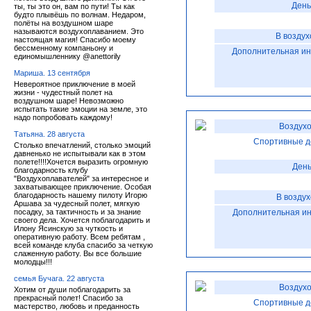
День
ты, ты это он, вам по пути! Ты как
будто плывёшь по волнам. Недаром,
полёты на воздушном шаре
называются воздухоплаванием. Это
В воздух
настоящая магия! Спасибо моему
бессменному компаньону и
Дополнительная и
единомышленнику @anettorily
Мариша. 13 сентября
Невероятное приключение в моей
жизни - чудестный полет на
воздушном шаре! Невозможно
испытать такие эмоции на земле, это
надо попробовать каждому!
Воздухо
Татьяна. 28 августа
Спортивные д
Столько впечатлений, столько эмоций
давненько не испытывали как в этом
полете!!!!Хочется выразить огромную
День
благодарность клубу
"Воздухоплавателей" за интересное и
захватывающее приключение. Особая
благодарность нашему пилоту Игорю
В возду
Аршава за чудесный полет, мягкую
посадку, за тактичность и за знание
Дополнительная и
своего дела. Хочется поблагодарить и
Илону Ясинскую за чуткость и
оперативную работу. Всем ребятам ,
всей команде клуба спасибо за четкую
слаженную работу. Вы все большие
молодцы!!!
семья Бучага. 22 августа
Воздухо
Хотим от души поблагодарить за
прекрасный полет! Спасибо за
Спортивные д
мастерство, любовь и преданность