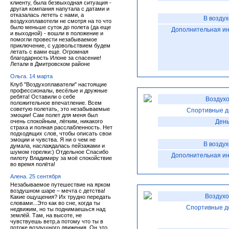
клиенту, была безвыходная ситуация -
другая компания напутала с датами и
отказалась лететь с нами, а
В возду
воздухоплавотели не смотря на то что
было меньше суток до полета (да еще
Дополнительная и
и выходной) - вошли в положение и
помогли провести незабываемое
приключение, с удовольствием будем
летать с вами еще. Огромная
благодарность Илоне за спасение!
Летали в Дмитровском районе
Ольга. 14 марта
Клуб "Воздухоплаватели" настоящие
профессионалы, весёлые и дружные
ребята! Оставили о себе
Воздухо
положительное впечатление. Всем
советую полетать, это незабываемые
Спортивные д
эмоции! Сам полет для меня был
очень спокойным, лёгким, никакого
День
страха и полная расслабленность. Нет
подходящих слов, чтобы описать свои
эмоции и чувства. Я ни о чем не
В возду
думала, наслаждалась пейзажами и
шумом горелки:) Отдельное Спасибо
Дополнительная и
пилоту Владимиру за моё спокойствие
во время полёта!
Алена. 25 сентября
Незабываемое путешествие на ярком
воздушном шаре – мечта с детства!
Воздухо
Какие ощущения? Их трудно передать
словами...Это как во сне, когда ты
Спортивные д
недвижим, но ты поднимаешься над
землёй. Там, на высоте, не
чувствуешь ветр,а потому что ты в
потоке воздушного движения. Он это