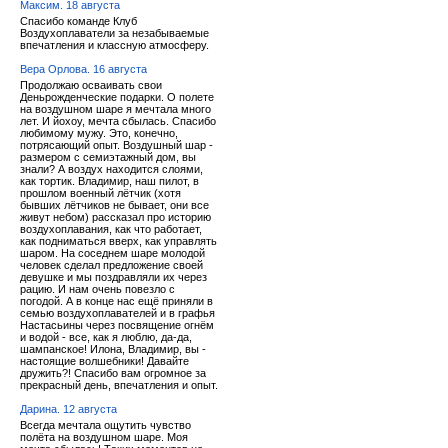
Максим. 18 августа
Спасибо команде Клуб
Воздухоплаватели за незабываемые
впечатления и классную атмосферу.
Вера Орлова. 16 августа
Продолжаю осваивать свои
Деньрожденческие подарки. О полете
на воздушном шаре я мечтала много
лет. И йохоу, мечта сбылась. Спасибо
любимому мужу. Это, конечно,
потрясающий опыт. Воздушный шар -
размером с семиэтажный дом, вы
знали? А воздух находится слоями,
как тортик. Владимир, наш пилот, в
прошлом военный лётчик (хотя
бывших лётчиков не бывает, они все
живут небом) рассказал про историю
воздухоплавания, как что работает,
как подниматься вверх, как управлять
шаром. На соседнем шаре молодой
человек сделал предложение своей
девушке и мы поздравляли их через
рацию. И нам очень повезло с
погодой. А в конце нас ещё приняли в
семью воздухоплавателей и в графья
Настасьины через посвящение огнём
и водой - все, как я люблю, да-да,
шампанское! Илона, Владимир, вы -
настоящие волшебники! Давайте
дружить?! Спасибо вам огромное за
прекрасный день, впечатления и опыт.
Дарина. 12 августа
Всегда мечтала ощутить чувство
полёта на воздушном шаре. Моя