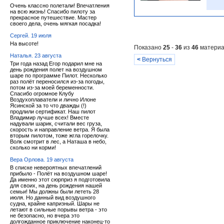
Очень классно полетали! Впечатления
на всю жизнь! Спасибо пилоту за
прекрасное путешествие. Мастер
своего дела, очень мягкая посадка!
Сергей. 19 июля
На высоте!
Показано
25
-
36
из
46
материа
Наталья. 23 августа
<
Вернуться
Три года назад Егор подарил мне на
день рождения полет на воздушном
шаре по программе Пилот. Несколько
раз полёт переносился из-за погоды,
потом из-за моей беременности.
Спасибо огромное Клубу
Воздухоплаватели и лично Илоне
Ясинской за то что дважды (!)
продлили сертификат. Наш пилот
Владимир лучше всех! Вместе
надували шарик, считали вес груза,
скорость и направление ветра. Я была
вторым пилотом, тоже жгла горелочку.
Волк смотрит в лес, а Наташа в небо,
сколько ни корми!
Вера Орлова. 19 августа
В списке невероятных впечатлений
прибыло - Полёт на воздушном шаре!
Да именно этот сюрприз я подготовила
для своих, на день рождения нашей
семьи! Мы должны были лететь 28
июля. Но данный вид воздушного
судна, крайне капризный. Шары не
летают в сильные порывы ветра - это
не безопасно, но вчера это
долгожданное приключение наконец-то