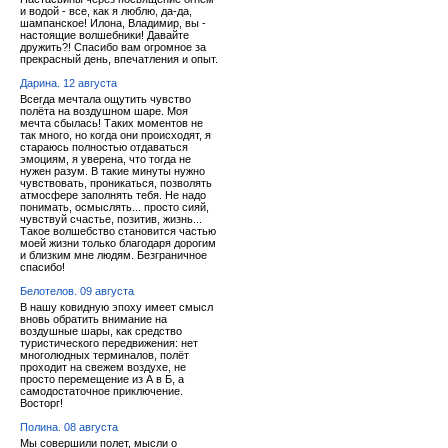
и водой - все, как я люблю, да-да,
шампанское! Илона, Владимир, вы -
настоящие волшебники! Давайте
дружить?! Спасибо вам огромное за
прекрасный день, впечатления и опыт.
Дарина. 12 августа
Всегда мечтала ощутить чувство
полёта на воздушном шаре. Моя
мечта сбылась! Таких моментов не
так много, но когда они происходят, я
стараюсь полностью отдаваться
эмоциям, я уверена, что тогда не
нужен разум. В такие минуты нужно
чувствовать, проникаться, позволять
атмосфере заполнять тебя. Не надо
понимать, осмыслять... просто сияй,
чувствуй счастье, позитив, жизнь...
Такое волшебство становится частью
моей жизни только благодаря дорогим
и близким мне людям. Безграничное
спасибо!
Белотелов. 09 августа
В нашу ковидную эпоху имеет смысл
вновь обратить внимание на
воздушные шары, как средство
туристического передвижения: нет
многолюдных терминалов, полёт
проходит на свежем воздухе, не
просто перемещение из А в Б, а
самодостаточное приключение.
Восторг!
Полина. 08 августа
Мы совершили полет, мысли о