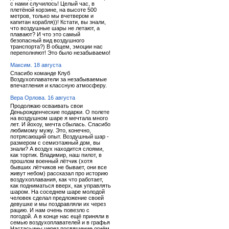
с нами случилось! Целый час, в
плетёной корзине, на высоте 500
метров, только мы вчетвером и
капитан корабля))! Кстати, вы знали,
что воздушные шары не летают, а
плавают? И что это самый
безопасный вид воздушного
транспорта?) В общем, эмоции нас
переполняют! Это было незабываемо!
Максим. 18 августа
Спасибо команде Клуб
Воздухоплаватели за незабываемые
впечатления и классную атмосферу.
Вера Орлова. 16 августа
Продолжаю осваивать свои
Деньрожденческие подарки. О полете
на воздушном шаре я мечтала много
лет. И йохоу, мечта сбылась. Спасибо
любимому мужу. Это, конечно,
потрясающий опыт. Воздушный шар -
размером с семиэтажный дом, вы
знали? А воздух находится слоями,
как тортик. Владимир, наш пилот, в
прошлом военный лётчик (хотя
бывших лётчиков не бывает, они все
живут небом) рассказал про историю
воздухоплавания, как что работает,
как подниматься вверх, как управлять
шаром. На соседнем шаре молодой
человек сделал предложение своей
девушке и мы поздравляли их через
рацию. И нам очень повезло с
погодой. А в конце нас ещё приняли в
семью воздухоплавателей и в графья
Настасьины через посвящение огнём