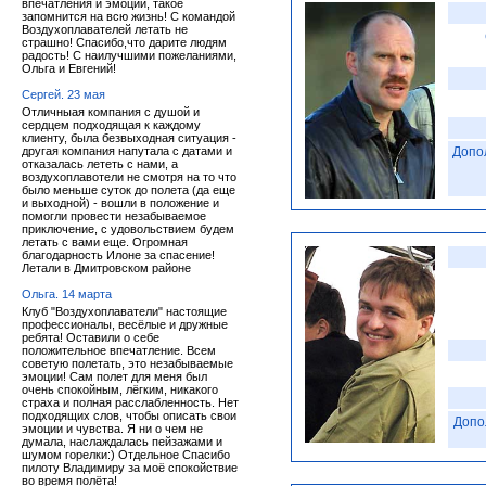
впечатления и эмоции, такое
запомнится на всю жизнь! С командой
Воздухоплавателей летать не
страшно! Спасибо,что дарите людям
радость! С наилучшими пожеланиями,
Ольга и Евгений!
Сергей. 23 мая
Отличныая компания с душой и
сердцем подходящая к каждому
клиенту, была безвыходная ситуация -
другая компания напутала с датами и
Допо
отказалась лететь с нами, а
воздухоплавотели не смотря на то что
было меньше суток до полета (да еще
и выходной) - вошли в положение и
помогли провести незабываемое
приключение, с удовольствием будем
летать с вами еще. Огромная
благодарность Илоне за спасение!
Летали в Дмитровском районе
Ольга. 14 марта
Клуб "Воздухоплаватели" настоящие
профессионалы, весёлые и дружные
ребята! Оставили о себе
положительное впечатление. Всем
советую полетать, это незабываемые
эмоции! Сам полет для меня был
очень спокойным, лёгким, никакого
страха и полная расслабленность. Нет
подходящих слов, чтобы описать свои
Допо
эмоции и чувства. Я ни о чем не
думала, наслаждалась пейзажами и
шумом горелки:) Отдельное Спасибо
пилоту Владимиру за моё спокойствие
во время полёта!