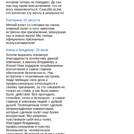
котором теперь не покидают. До сих
пор под таким впечатлением, что не
могу переключиться. Спасибо всем,
кто воплотил эту мечту в реальность!
Екатерина. 02 августа
Мягкий взлет со слезами на глазах,
плавный полет и чуть заметная
встряска при приземлении, вернувшая
нас в новую жизнь! Мы теперь
официально признанные
возлухоплаватели!
Алена и Владимир. 28 июля
Хотели выразить огромную
благодарность коллективу данной
компании, а именно Владимиру и
Илоне! Нам подарили незабываемые
впечатления и самое главное
обеспечили безопасность. Нас
встретили с позитивным настроем,
люди любящие свое дело и
профессионально относящихся к
своему призванию, за это говорили не
только их слова, а как было важно
было -действия. Всё проходило,
спокойно, четко и безопасно - и самое
главное в компании людей, с доброй
душой. Полноценным полет сделали
непринуждённые комментарии,
которые сделали полет еще более
интересным. Мы уверенно
чувствовали себя весь полет,
благодаря Владимиру,
профессионализм и чувство
безопасности, человеческое
отношение. Волнений не было к слову