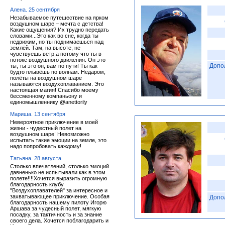
Алена. 25 сентября
Незабываемое путешествие на ярком
воздушном шаре – мечта с детства!
Какие ощущения? Их трудно передать
словами...Это как во сне, когда ты
недвижим, но ты поднимаешься над
землёй. Там, на высоте, не
чувствуешь ветр,а потому что ты в
потоке воздушного движения. Он это
Допо
ты, ты это он, вам по пути! Ты как
будто плывёшь по волнам. Недаром,
полёты на воздушном шаре
называются воздухоплаванием. Это
настоящая магия! Спасибо моему
бессменному компаньону и
единомышленнику @anettorily
Мариша. 13 сентября
Невероятное приключение в моей
жизни - чудестный полет на
воздушном шаре! Невозможно
испытать такие эмоции на земле, это
надо попробовать каждому!
Татьяна. 28 августа
Столько впечатлений, столько эмоций
давненько не испытывали как в этом
полете!!!!Хочется выразить огромную
благодарность клубу
"Воздухоплавателей" за интересное и
захватывающее приключение. Особая
Допо
благодарность нашему пилоту Игорю
Аршава за чудесный полет, мягкую
посадку, за тактичность и за знание
своего дела. Хочется поблагодарить и