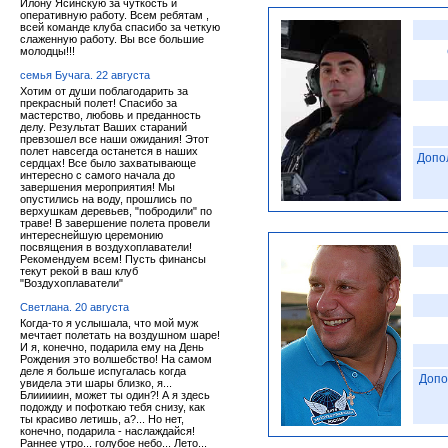
Илону Ясинскую за чуткость и
оперативную работу. Всем ребятам ,
всей команде клуба спасибо за четкую
слаженную работу. Вы все большие
молодцы!!!
семья Бучага. 22 августа
Хотим от души поблагодарить за
прекрасный полет! Спасибо за
мастерство, любовь и преданность
делу. Результат Ваших стараний
превзошел все наши ожидания! Этот
полет навсегда останется в наших
Допо
сердцах! Все было захватывающе
интересно с самого начала до
завершения мероприятия! Мы
опустились на воду, прошлись по
верхушкам деревьев, "побродили" по
траве! В завершение полета провели
интереснейшую церемонию
посвящения в воздухоплаватели!
Рекомендуем всем! Пусть финансы
текут рекой в ваш клуб
"Воздухоплаватели"
Светлана. 20 августа
Когда-то я услышала, что мой муж
мечтает полетать на воздушном шаре!
И я, конечно, подарила ему на День
Рождения это волшебство! На самом
деле я больше испугалась когда
Допо
увидела эти шары близко, я...
Блииииин, может ты один?! А я здесь
подожду и пофоткаю тебя снизу, как
ты красиво летишь, а?... Но нет,
конечно, подарила - наслаждайся!
Раннее утро... голубое небо... Лето...