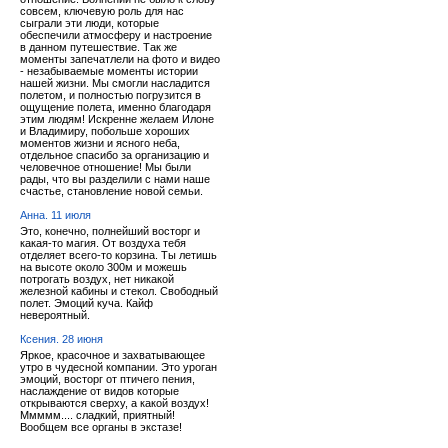
совсем, ключевую роль для нас
сыграли эти люди, которые
обеспечили атмосферу и настроение
в данном путешествие. Так же
моменты запечатлели на фото и видео
- незабываемые моменты истории
нашей жизни. Мы смогли насладится
полетом, и полностью погрузится в
ощущение полета, именно благодаря
этим людям! Искренне желаем Илоне
и Владимиру, побольше хороших
моментов жизни и ясного неба,
отдельное спасибо за организацию и
человечное отношение! Мы были
рады, что вы разделили с нами наше
счастье, становление новой семьи.
Анна. 11 июля
Это, конечно, полнейший восторг и
какая-то магия. От воздуха тебя
отделяет всего-то корзина. Ты летишь
на высоте около 300м и можешь
потрогать воздух, нет никакой
железной кабины и стекол. Свободный
полет. Эмоций куча. Кайф
невероятный.
Ксения. 28 июня
Яркое, красочное и захватывающее
утро в чудесной компании. Это уроган
эмоций, восторг от птичего пения,
наслаждение от видов которые
открываются сверху, а какой воздух!
Ммммм.... сладкий, приятный!
Вообщем все органы в экстазе!