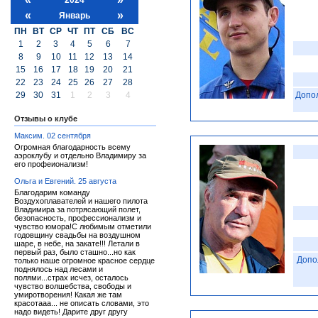
«
»
Январь
ПН
ВТ
СР
ЧТ
ПТ
СБ
ВС
1
2
3
4
5
6
7
8
9
10
11
12
13
14
15
16
17
18
19
20
21
22
23
24
25
26
27
28
29
30
31
1
2
3
4
Допо
Отзывы о клубе
Максим. 02 сентября
Огромная благодарность всему
аэроклубу и отдельно Владимиру за
его профеионализм!
Ольга и Евгений. 25 августа
Благодарим команду
Воздухоплавателей и нашего пилота
Владимира за потрясающий полет,
безопасность, профессионализм и
чувство юмора!С любимым отметили
годовщину свадьбы на воздушном
шаре, в небе, на закате!!! Летали в
первый раз, было сташно...но как
Допо
только наше огромное красное сердце
поднялось над лесами и
полями...страх исчез, осталось
чувство волшебства, свободы и
умиротворения! Какая же там
красотааа... не описать словами, это
надо видеть! Дарите друг другу