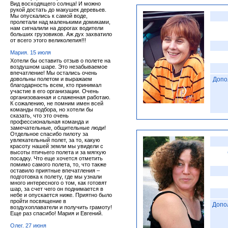
Вид восходящего солнца! И можно
рукой достать до макушек деревьев.
Мы опускались к самой воде,
пролетали над маленькими домиками,
нам сигналили на дорогах водители
больших грузовиков. Аж дух захватило
от всего этого великолепия!!!
Мария. 15 июля
Хотели бы оставить отзыв о полете на
воздушном шаре. Это незабываемое
впечатление! Мы остались очень
довольны полетом и выражаем
Допо
благодарность всем, кто принимал
участие в его организации. Очень
организованная и слаженная работаю.
К сожалению, не помним имен всей
команды подбора, но хотели бы
сказать, что это очень
профессиональная команда и
замечательные, общительные люди!
Отдельное спасибо пилоту за
увлекательный полет, за то, какую
красоту нашей земли мы увидели с
высоты птичьего полета и за мягкую
посадку. Что еще хочется отметить
помимо самого полета, то, что также
оставило приятные впечатления –
подготовка к полету, где мы узнали
много интересного о том, как готовят
шар, за счет чего он поднимается в
небе и опускается ниже. Приятно было
пройти посвящение в
Допо
воздухоплаватели и получить грамоту!
Еще раз спасибо! Мария и Евгений.
Олег. 27 июня