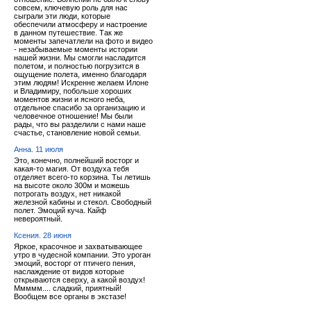
совсем, ключевую роль для нас
сыграли эти люди, которые
обеспечили атмосферу и настроение
в данном путешествие. Так же
моменты запечатлели на фото и видео
- незабываемые моменты истории
нашей жизни. Мы смогли насладится
полетом, и полностью погрузится в
ощущение полета, именно благодаря
этим людям! Искренне желаем Илоне
и Владимиру, побольше хороших
моментов жизни и ясного неба,
отдельное спасибо за организацию и
человечное отношение! Мы были
рады, что вы разделили с нами наше
счастье, становление новой семьи.
Анна. 11 июля
Это, конечно, полнейший восторг и
какая-то магия. От воздуха тебя
отделяет всего-то корзина. Ты летишь
на высоте около 300м и можешь
потрогать воздух, нет никакой
железной кабины и стекол. Свободный
полет. Эмоций куча. Кайф
невероятный.
Ксения. 28 июня
Яркое, красочное и захватывающее
утро в чудесной компании. Это уроган
эмоций, восторг от птичего пения,
наслаждение от видов которые
открываются сверху, а какой воздух!
Ммммм.... сладкий, приятный!
Вообщем все органы в экстазе!