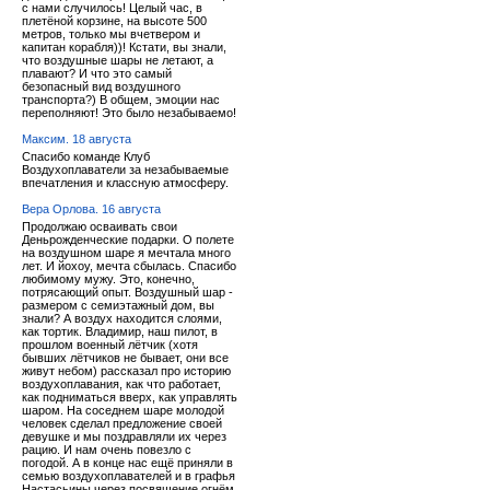
с нами случилось! Целый час, в
плетёной корзине, на высоте 500
метров, только мы вчетвером и
капитан корабля))! Кстати, вы знали,
что воздушные шары не летают, а
плавают? И что это самый
безопасный вид воздушного
транспорта?) В общем, эмоции нас
переполняют! Это было незабываемо!
Максим. 18 августа
Спасибо команде Клуб
Воздухоплаватели за незабываемые
впечатления и классную атмосферу.
Вера Орлова. 16 августа
Продолжаю осваивать свои
Деньрожденческие подарки. О полете
на воздушном шаре я мечтала много
лет. И йохоу, мечта сбылась. Спасибо
любимому мужу. Это, конечно,
потрясающий опыт. Воздушный шар -
размером с семиэтажный дом, вы
знали? А воздух находится слоями,
как тортик. Владимир, наш пилот, в
прошлом военный лётчик (хотя
бывших лётчиков не бывает, они все
живут небом) рассказал про историю
воздухоплавания, как что работает,
как подниматься вверх, как управлять
шаром. На соседнем шаре молодой
человек сделал предложение своей
девушке и мы поздравляли их через
рацию. И нам очень повезло с
погодой. А в конце нас ещё приняли в
семью воздухоплавателей и в графья
Настасьины через посвящение огнём