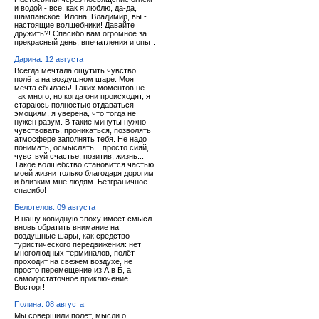
и водой - все, как я люблю, да-да,
шампанское! Илона, Владимир, вы -
настоящие волшебники! Давайте
дружить?! Спасибо вам огромное за
прекрасный день, впечатления и опыт.
Дарина. 12 августа
Всегда мечтала ощутить чувство
полёта на воздушном шаре. Моя
мечта сбылась! Таких моментов не
так много, но когда они происходят, я
стараюсь полностью отдаваться
эмоциям, я уверена, что тогда не
нужен разум. В такие минуты нужно
чувствовать, проникаться, позволять
атмосфере заполнять тебя. Не надо
понимать, осмыслять... просто сияй,
чувствуй счастье, позитив, жизнь...
Такое волшебство становится частью
моей жизни только благодаря дорогим
и близким мне людям. Безграничное
спасибо!
Белотелов. 09 августа
В нашу ковидную эпоху имеет смысл
вновь обратить внимание на
воздушные шары, как средство
туристического передвижения: нет
многолюдных терминалов, полёт
проходит на свежем воздухе, не
просто перемещение из А в Б, а
самодостаточное приключение.
Восторг!
Полина. 08 августа
Мы совершили полет, мысли о