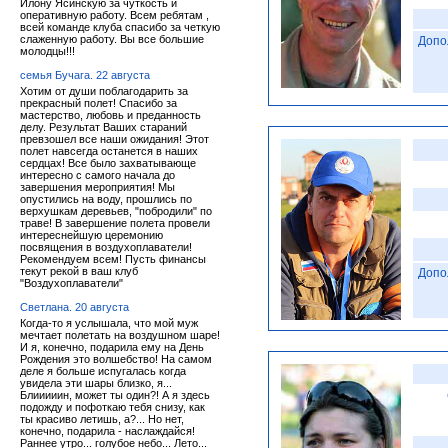
Илону Ясинскую за чуткость и
оперативную работу. Всем ребятам ,
всей команде клуба спасибо за четкую
слаженную работу. Вы все большие
Допо
молодцы!!!
семья Бучага. 22 августа
Хотим от души поблагодарить за
прекрасный полет! Спасибо за
мастерство, любовь и преданность
делу. Результат Ваших стараний
превзошел все наши ожидания! Этот
полет навсегда останется в наших
сердцах! Все было захватывающе
интересно с самого начала до
завершения мероприятия! Мы
опустились на воду, прошлись по
верхушкам деревьев, "побродили" по
траве! В завершение полета провели
интереснейшую церемонию
посвящения в воздухоплаватели!
Рекомендуем всем! Пусть финансы
текут рекой в ваш клуб
Допо
"Воздухоплаватели"
Светлана. 20 августа
Когда-то я услышала, что мой муж
мечтает полетать на воздушном шаре!
И я, конечно, подарила ему на День
Рождения это волшебство! На самом
деле я больше испугалась когда
увидела эти шары близко, я...
Блииииин, может ты один?! А я здесь
подожду и пофоткаю тебя снизу, как
ты красиво летишь, а?... Но нет,
конечно, подарила - наслаждайся!
Раннее утро... голубое небо... Лето...