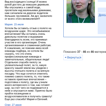
Вид восходящего солнца! И можно
рукой достать до макушек деревьев.
Мы опускались к самой воде,
пролетали над маленькими домиками,
нам сигналили на дорогах водители
Допо
больших грузовиков. Аж дух захватило
от всего этого великолепия!!!
Мария. 15 июля
Хотели бы оставить отзыв о полете на
воздушном шаре. Это незабываемое
впечатление! Мы остались очень
довольны полетом и выражаем
благодарность всем, кто принимал
участие в его организации. Очень
организованная и слаженная работаю.
К сожалению, не помним имен всей
команды подбора, но хотели бы
Показано
37
-
46
из
46
материа
сказать, что это очень
профессиональная команда и
<
Вернуться
замечательные, общительные люди!
Отдельное спасибо пилоту за
увлекательный полет, за то, какую
красоту нашей земли мы увидели с
высоты птичьего полета и за мягкую
посадку. Что еще хочется отметить
помимо самого полета, то, что также
оставило приятные впечатления –
подготовка к полету, где мы узнали
много интересного о том, как готовят
шар, за счет чего он поднимается в
небе и опускается ниже. Приятно было
пройти посвящение в
воздухоплаватели и получить грамоту!
Еще раз спасибо! Мария и Евгений.
Олег. 27 июня