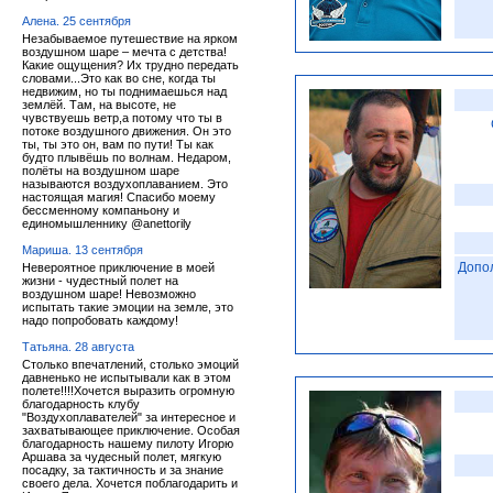
Алена. 25 сентября
Незабываемое путешествие на ярком
воздушном шаре – мечта с детства!
Какие ощущения? Их трудно передать
словами...Это как во сне, когда ты
недвижим, но ты поднимаешься над
землёй. Там, на высоте, не
чувствуешь ветр,а потому что ты в
потоке воздушного движения. Он это
ты, ты это он, вам по пути! Ты как
будто плывёшь по волнам. Недаром,
полёты на воздушном шаре
называются воздухоплаванием. Это
настоящая магия! Спасибо моему
бессменному компаньону и
единомышленнику @anettorily
Мариша. 13 сентября
Допо
Невероятное приключение в моей
жизни - чудестный полет на
воздушном шаре! Невозможно
испытать такие эмоции на земле, это
надо попробовать каждому!
Татьяна. 28 августа
Столько впечатлений, столько эмоций
давненько не испытывали как в этом
полете!!!!Хочется выразить огромную
благодарность клубу
"Воздухоплавателей" за интересное и
захватывающее приключение. Особая
благодарность нашему пилоту Игорю
Аршава за чудесный полет, мягкую
посадку, за тактичность и за знание
своего дела. Хочется поблагодарить и