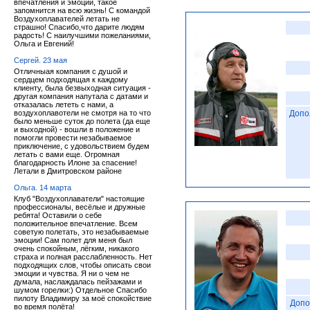
впечатления и эмоции, такое
запомнится на всю жизнь! С командой
Воздухоплавателей летать не
страшно! Спасибо,что дарите людям
радость! С наилучшими пожеланиями,
Ольга и Евгений!
Сергей. 23 мая
Отличныая компания с душой и
сердцем подходящая к каждому
клиенту, была безвыходная ситуация -
другая компания напутала с датами и
отказалась лететь с нами, а
воздухоплавотели не смотря на то что
Допо
было меньше суток до полета (да еще
и выходной) - вошли в положение и
помогли провести незабываемое
приключение, с удовольствием будем
летать с вами еще. Огромная
благодарность Илоне за спасение!
Летали в Дмитровском районе
Ольга. 14 марта
Клуб "Воздухоплаватели" настоящие
профессионалы, весёлые и дружные
ребята! Оставили о себе
положительное впечатление. Всем
советую полетать, это незабываемые
эмоции! Сам полет для меня был
очень спокойным, лёгким, никакого
страха и полная расслабленность. Нет
подходящих слов, чтобы описать свои
эмоции и чувства. Я ни о чем не
думала, наслаждалась пейзажами и
шумом горелки:) Отдельное Спасибо
пилоту Владимиру за моё спокойствие
Допо
во время полёта!