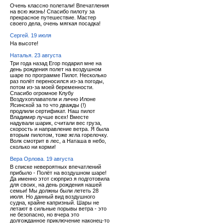
Очень классно полетали! Впечатления
на всю жизнь! Спасибо пилоту за
прекрасное путешествие. Мастер
своего дела, очень мягкая посадка!
Сергей. 19 июля
На высоте!
Наталья. 23 августа
Три года назад Егор подарил мне на
день рождения полет на воздушном
шаре по программе Пилот. Несколько
раз полёт переносился из-за погоды,
потом из-за моей беременности.
Спасибо огромное Клубу
Воздухоплаватели и лично Илоне
Ясинской за то что дважды (!)
продлили сертификат. Наш пилот
Владимир лучше всех! Вместе
надували шарик, считали вес груза,
скорость и направление ветра. Я была
вторым пилотом, тоже жгла горелочку.
Волк смотрит в лес, а Наташа в небо,
сколько ни корми!
Вера Орлова. 19 августа
В списке невероятных впечатлений
прибыло - Полёт на воздушном шаре!
Да именно этот сюрприз я подготовила
для своих, на день рождения нашей
семьи! Мы должны были лететь 28
июля. Но данный вид воздушного
судна, крайне капризный. Шары не
летают в сильные порывы ветра - это
не безопасно, но вчера это
долгожданное приключение наконец-то