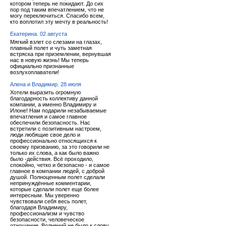
котором теперь не покидают. До сих
пор под таким впечатлением, что не
могу переключиться. Спасибо всем,
кто воплотил эту мечту в реальность!
Екатерина. 02 августа
Мягкий взлет со слезами на глазах,
плавный полет и чуть заметная
встряска при приземлении, вернувшая
нас в новую жизнь! Мы теперь
официально признанные
возлухоплаватели!
Алена и Владимир. 28 июля
Хотели выразить огромную
благодарность коллективу данной
компании, а именно Владимиру и
Илоне! Нам подарили незабываемые
впечатления и самое главное
обеспечили безопасность. Нас
встретили с позитивным настроем,
люди любящие свое дело и
профессионально относящихся к
своему призванию, за это говорили не
только их слова, а как было важно
было -действия. Всё проходило,
спокойно, четко и безопасно - и самое
главное в компании людей, с доброй
душой. Полноценным полет сделали
непринуждённые комментарии,
которые сделали полет еще более
интересным. Мы уверенно
чувствовали себя весь полет,
благодаря Владимиру,
профессионализм и чувство
безопасности, человеческое
отношение. Волнений не было к слову