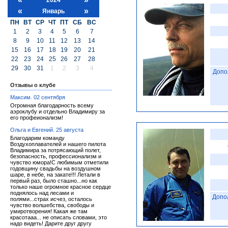
«
»
Январь
ПН
ВТ
СР
ЧТ
ПТ
СБ
ВС
1
2
3
4
5
6
7
8
9
10
11
12
13
14
15
16
17
18
19
20
21
22
23
24
25
26
27
28
29
30
31
1
2
3
4
Допо
Отзывы о клубе
Максим. 02 сентября
Огромная благодарность всему
аэроклубу и отдельно Владимиру за
его профеионализм!
Ольга и Евгений. 25 августа
Благодарим команду
Воздухоплавателей и нашего пилота
Владимира за потрясающий полет,
безопасность, профессионализм и
чувство юмора!С любимым отметили
годовщину свадьбы на воздушном
шаре, в небе, на закате!!! Летали в
первый раз, было сташно...но как
только наше огромное красное сердце
поднялось над лесами и
Допо
полями...страх исчез, осталось
чувство волшебства, свободы и
умиротворения! Какая же там
красотааа... не описать словами, это
надо видеть! Дарите друг другу