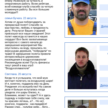
Илону Ясинскую за чуткость и
оперативную работу. Всем ребятам ,
всей команде клуба спасибо за четкую
слаженную работу. Вы все большие
молодцы!!!
семья Бучага. 22 августа
Хотим от души поблагодарить за
прекрасный полет! Спасибо за
Допо
мастерство, любовь и преданность
делу. Результат Ваших стараний
превзошел все наши ожидания! Этот
полет навсегда останется в наших
сердцах! Все было захватывающе
интересно с самого начала до
завершения мероприятия! Мы
опустились на воду, прошлись по
верхушкам деревьев, "побродили" по
траве! В завершение полета провели
интереснейшую церемонию
посвящения в воздухоплаватели!
Рекомендуем всем! Пусть финансы
текут рекой в ваш клуб
"Воздухоплаватели"
Светлана. 20 августа
Когда-то я услышала, что мой муж
мечтает полетать на воздушном шаре!
И я, конечно, подарила ему на День
Допо
Рождения это волшебство! На самом
деле я больше испугалась когда
увидела эти шары близко, я...
Блииииин, может ты один?! А я здесь
подожду и пофоткаю тебя снизу, как
ты красиво летишь, а?... Но нет,
конечно, подарила - наслаждайся!
Раннее утро... голубое небо... Лето...