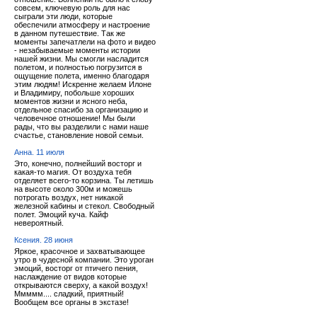
совсем, ключевую роль для нас
сыграли эти люди, которые
обеспечили атмосферу и настроение
в данном путешествие. Так же
моменты запечатлели на фото и видео
- незабываемые моменты истории
нашей жизни. Мы смогли насладится
полетом, и полностью погрузится в
ощущение полета, именно благодаря
этим людям! Искренне желаем Илоне
и Владимиру, побольше хороших
моментов жизни и ясного неба,
отдельное спасибо за организацию и
человечное отношение! Мы были
рады, что вы разделили с нами наше
счастье, становление новой семьи.
Анна. 11 июля
Это, конечно, полнейший восторг и
какая-то магия. От воздуха тебя
отделяет всего-то корзина. Ты летишь
на высоте около 300м и можешь
потрогать воздух, нет никакой
железной кабины и стекол. Свободный
полет. Эмоций куча. Кайф
невероятный.
Ксения. 28 июня
Яркое, красочное и захватывающее
утро в чудесной компании. Это уроган
эмоций, восторг от птичего пения,
наслаждение от видов которые
открываются сверху, а какой воздух!
Ммммм.... сладкий, приятный!
Вообщем все органы в экстазе!