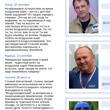
Алена. 25 сентября
Незабываемое путешествие на ярком
воздушном шаре – мечта с детства!
Какие ощущения? Их трудно передать
словами...Это как во сне, когда ты
недвижим, но ты поднимаешься над
Допо
землёй. Там, на высоте, не
чувствуешь ветр,а потому что ты в
потоке воздушного движения. Он это
ты, ты это он, вам по пути! Ты как
будто плывёшь по волнам. Недаром,
полёты на воздушном шаре
называются воздухоплаванием. Это
настоящая магия! Спасибо моему
бессменному компаньону и
единомышленнику @anettorily
Мариша. 13 сентября
Невероятное приключение в моей
жизни - чудестный полет на
воздушном шаре! Невозможно
испытать такие эмоции на земле, это
надо попробовать каждому!
Татьяна. 28 августа
Столько впечатлений, столько эмоций
Допо
давненько не испытывали как в этом
полете!!!!Хочется выразить огромную
благодарность клубу
"Воздухоплавателей" за интересное и
захватывающее приключение. Особая
благодарность нашему пилоту Игорю
Аршава за чудесный полет, мягкую
посадку, за тактичность и за знание
своего дела. Хочется поблагодарить и