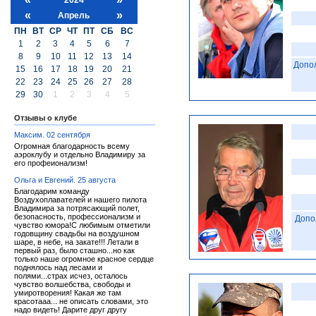
«
»
Апрель
ПН
ВТ
СР
ЧТ
ПТ
СБ
ВС
1
2
3
4
5
6
7
8
9
10
11
12
13
14
Допо
15
16
17
18
19
20
21
22
23
24
25
26
27
28
29
30
1
2
3
4
5
Отзывы о клубе
Максим. 02 сентября
Огромная благодарность всему
аэроклубу и отдельно Владимиру за
его профеионализм!
Ольга и Евгений. 25 августа
Благодарим команду
Воздухоплавателей и нашего пилота
Владимира за потрясающий полет,
безопасность, профессионализм и
Допо
чувство юмора!С любимым отметили
годовщину свадьбы на воздушном
шаре, в небе, на закате!!! Летали в
первый раз, было сташно...но как
только наше огромное красное сердце
поднялось над лесами и
полями...страх исчез, осталось
чувство волшебства, свободы и
умиротворения! Какая же там
красотааа... не описать словами, это
надо видеть! Дарите друг другу