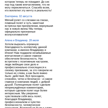
котором теперь не покидают. До сих
пор под таким впечатлением, что не
могу переключиться. Спасибо всем,
кто воплотил эту мечту в реальность!
Екатерина. 02 августа
Мягкий взлет со слезами на глазах,
плавный полет и чуть заметная
встряска при приземлении, вернувшая
нас в новую жизнь! Мы теперь
официально признанные
возлухоплаватели!
Алена и Владимир. 28 июля
Хотели выразить огромную
благодарность коллективу данной
компании, а именно Владимиру и
Илоне! Нам подарили незабываемые
впечатления и самое главное
обеспечили безопасность. Нас
встретили с позитивным настроем,
люди любящие свое дело и
профессионально относящихся к
своему призванию, за это говорили не
только их слова, а как было важно
было -действия. Всё проходило,
спокойно, четко и безопасно - и самое
главное в компании людей, с доброй
душой. Полноценным полет сделали
непринуждённые комментарии,
которые сделали полет еще более
интересным. Мы уверенно
чувствовали себя весь полет,
благодаря Владимиру,
профессионализм и чувство
безопасности, человеческое
отношение. Волнений не было к слову