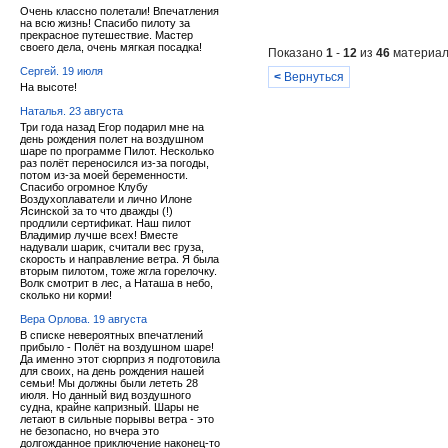
Очень классно полетали! Впечатления
на всю жизнь! Спасибо пилоту за
прекрасное путешествие. Мастер
своего дела, очень мягкая посадка!
Показано
1
-
12
из
46
материал
Сергей. 19 июля
<
Вернуться
На высоте!
Наталья. 23 августа
Три года назад Егор подарил мне на
день рождения полет на воздушном
шаре по программе Пилот. Несколько
раз полёт переносился из-за погоды,
потом из-за моей беременности.
Спасибо огромное Клубу
Воздухоплаватели и лично Илоне
Ясинской за то что дважды (!)
продлили сертификат. Наш пилот
Владимир лучше всех! Вместе
надували шарик, считали вес груза,
скорость и направление ветра. Я была
вторым пилотом, тоже жгла горелочку.
Волк смотрит в лес, а Наташа в небо,
сколько ни корми!
Вера Орлова. 19 августа
В списке невероятных впечатлений
прибыло - Полёт на воздушном шаре!
Да именно этот сюрприз я подготовила
для своих, на день рождения нашей
семьи! Мы должны были лететь 28
июля. Но данный вид воздушного
судна, крайне капризный. Шары не
летают в сильные порывы ветра - это
не безопасно, но вчера это
долгожданное приключение наконец-то