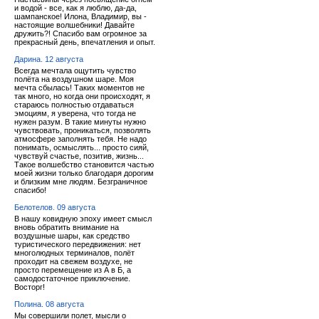
и водой - все, как я люблю, да-да,
шампанское! Илона, Владимир, вы -
настоящие волшебники! Давайте
дружить?! Спасибо вам огромное за
прекрасный день, впечатления и опыт.
Дарина. 12 августа
Всегда мечтала ощутить чувство
полёта на воздушном шаре. Моя
мечта сбылась! Таких моментов не
так много, но когда они происходят, я
стараюсь полностью отдаваться
эмоциям, я уверена, что тогда не
нужен разум. В такие минуты нужно
чувствовать, проникаться, позволять
атмосфере заполнять тебя. Не надо
понимать, осмыслять... просто сияй,
чувствуй счастье, позитив, жизнь...
Такое волшебство становится частью
моей жизни только благодаря дорогим
и близким мне людям. Безграничное
спасибо!
Белотелов. 09 августа
В нашу ковидную эпоху имеет смысл
вновь обратить внимание на
воздушные шары, как средство
туристического передвижения: нет
многолюдных терминалов, полёт
проходит на свежем воздухе, не
просто перемещение из А в Б, а
самодостаточное приключение.
Восторг!
Полина. 08 августа
Мы совершили полет, мысли о