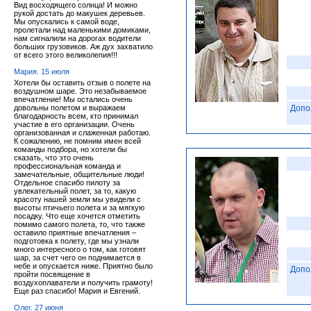
Вид восходящего солнца! И можно
рукой достать до макушек деревьев.
Мы опускались к самой воде,
пролетали над маленькими домиками,
нам сигналили на дорогах водители
больших грузовиков. Аж дух захватило
от всего этого великолепия!!!
Мария. 15 июля
Хотели бы оставить отзыв о полете на
воздушном шаре. Это незабываемое
впечатление! Мы остались очень
довольны полетом и выражаем
Допо
благодарность всем, кто принимал
участие в его организации. Очень
организованная и слаженная работаю.
К сожалению, не помним имен всей
команды подбора, но хотели бы
сказать, что это очень
профессиональная команда и
замечательные, общительные люди!
Отдельное спасибо пилоту за
увлекательный полет, за то, какую
красоту нашей земли мы увидели с
высоты птичьего полета и за мягкую
посадку. Что еще хочется отметить
помимо самого полета, то, что также
оставило приятные впечатления –
подготовка к полету, где мы узнали
много интересного о том, как готовят
шар, за счет чего он поднимается в
небе и опускается ниже. Приятно было
Допо
пройти посвящение в
воздухоплаватели и получить грамоту!
Еще раз спасибо! Мария и Евгений.
Олег. 27 июня