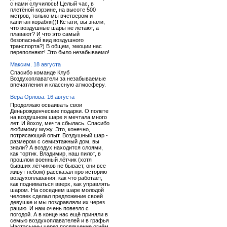
с нами случилось! Целый час, в
плетёной корзине, на высоте 500
метров, только мы вчетвером и
капитан корабля))! Кстати, вы знали,
что воздушные шары не летают, а
плавают? И что это самый
безопасный вид воздушного
транспорта?) В общем, эмоции нас
переполняют! Это было незабываемо!
Максим. 18 августа
Спасибо команде Клуб
Воздухоплаватели за незабываемые
впечатления и классную атмосферу.
Вера Орлова. 16 августа
Продолжаю осваивать свои
Деньрожденческие подарки. О полете
на воздушном шаре я мечтала много
лет. И йохоу, мечта сбылась. Спасибо
любимому мужу. Это, конечно,
потрясающий опыт. Воздушный шар -
размером с семиэтажный дом, вы
знали? А воздух находится слоями,
как тортик. Владимир, наш пилот, в
прошлом военный лётчик (хотя
бывших лётчиков не бывает, они все
живут небом) рассказал про историю
воздухоплавания, как что работает,
как подниматься вверх, как управлять
шаром. На соседнем шаре молодой
человек сделал предложение своей
девушке и мы поздравляли их через
рацию. И нам очень повезло с
погодой. А в конце нас ещё приняли в
семью воздухоплавателей и в графья
Настасьины через посвящение огнём