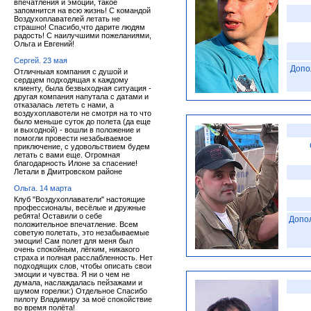
впечатления и эмоции, такое
запомнится на всю жизнь! С командой
Воздухоплавателей летать не
страшно! Спасибо,что дарите людям
радость! С наилучшими пожеланиями,
Ольга и Евгений!
Сергей. 23 мая
Допо
Отличныая компания с душой и
сердцем подходящая к каждому
клиенту, была безвыходная ситуация -
другая компания напутала с датами и
отказалась лететь с нами, а
воздухоплавотели не смотря на то что
было меньше суток до полета (да еще
и выходной) - вошли в положение и
помогли провести незабываемое
приключение, с удовольствием будем
летать с вами еще. Огромная
благодарность Илоне за спасение!
Летали в Дмитровском районе
Ольга. 14 марта
Клуб "Воздухоплаватели" настоящие
профессионалы, весёлые и дружные
ребята! Оставили о себе
Допо
положительное впечатление. Всем
советую полетать, это незабываемые
эмоции! Сам полет для меня был
очень спокойным, лёгким, никакого
страха и полная расслабленность. Нет
подходящих слов, чтобы описать свои
эмоции и чувства. Я ни о чем не
думала, наслаждалась пейзажами и
шумом горелки:) Отдельное Спасибо
пилоту Владимиру за моё спокойствие
во время полёта!