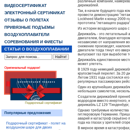
различные компании, намерев
ВИДЕОСЕРТИФИКАТ
дирижаблей.
Так, в начале будущего года к
ЭЛЕКТРОННЫЙ СЕРТИФИКАТ
провести демонстрацию "летаю
Lockheed Martin к концу 2009 
ОТЗЫВЫ О ПОЛЕТАХ
прототипа "летающего радара"
ПРИВЯЗНЫЕ ПОДЪЕМЫ
Из истории воздушного шара с
Дирижабль - это летательный а
ВОЗДУХОПЛАВАТЕЛИ
двигателем, благодаря которо
СОРЕВНОВАНИЯ И ФИЕСТЫ
независимо от направления во
снижение производят, наклон
СТАТЬИ О ВОЗДУХОПЛАВАНИИ
двигатели тогда тянут его вве
выпускают газ при выработке т
Дирижабль единственное место,
может улететь.
В 1929 году немецкий дирижаб
кругосветный перелет. За 20 д
Летом 1931 года состоялся его
регулярных пассажирских рейс
Один из крупнейших дирижаблей
небольших самолетов, нескольк
Создатели дирижаблей пренеб
водородом вместо инертного, 
дирижабль LZ 129 "Гинденбург,
Однако требуемые количества г
Популярные предложения
гитлеровскую Германию. Пришл
аварий и катастроф серьёзно 
года на глазах у зрителей сгор
Подарочный сертификат - полет на
воздушном шаре для двоих
В мирное время в катастрофах