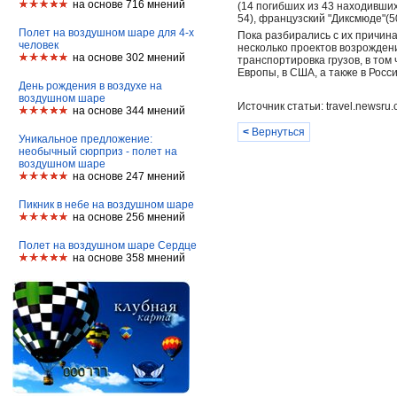
на основе 716 мнений
(14 погибших из 43 находившихся
54), французский "Диксмюде"(50
Полет на воздушном шаре для 4-х
Пока разбирались с их причин
человек
несколько проектов возрождени
на основе 302 мнений
транспортировка грузов, в то
Европы, в США, а также в Росси
День рождения в воздухе на
воздушном шаре
Источник статьи: travel.newsru
на основе 344 мнений
<
Вернуться
Уникальное предложение:
необычный сюрприз - полет на
воздушном шаре
на основе 247 мнений
Пикник в небе на воздушном шаре
на основе 256 мнений
Полет на воздушном шаре Сердце
на основе 358 мнений