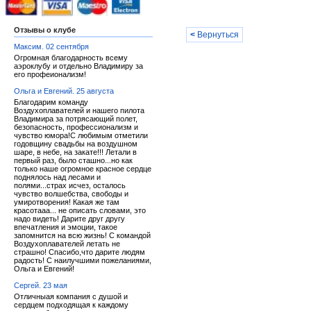
Отзывы о клубе
<
Вернуться
Максим. 02 сентября
Огромная благодарность всему
аэроклубу и отдельно Владимиру за
его профеионализм!
Ольга и Евгений. 25 августа
Благодарим команду
Воздухоплавателей и нашего пилота
Владимира за потрясающий полет,
безопасность, профессионализм и
чувство юмора!С любимым отметили
годовщину свадьбы на воздушном
шаре, в небе, на закате!!! Летали в
первый раз, было сташно...но как
только наше огромное красное сердце
поднялось над лесами и
полями...страх исчез, осталось
чувство волшебства, свободы и
умиротворения! Какая же там
красотааа... не описать словами, это
надо видеть! Дарите друг другу
впечатления и эмоции, такое
запомнится на всю жизнь! С командой
Воздухоплавателей летать не
страшно! Спасибо,что дарите людям
радость! С наилучшими пожеланиями,
Ольга и Евгений!
Сергей. 23 мая
Отличныая компания с душой и
сердцем подходящая к каждому