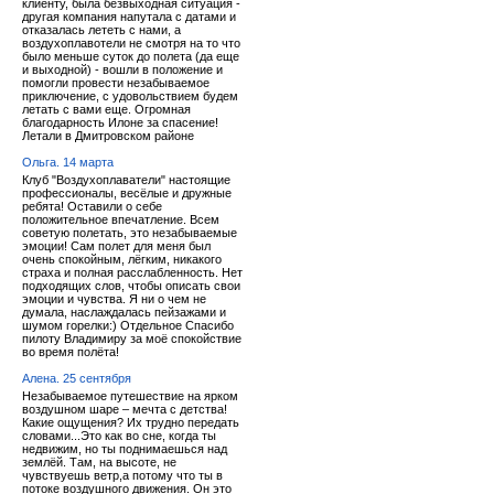
клиенту, была безвыходная ситуация -
другая компания напутала с датами и
отказалась лететь с нами, а
воздухоплавотели не смотря на то что
было меньше суток до полета (да еще
и выходной) - вошли в положение и
помогли провести незабываемое
приключение, с удовольствием будем
летать с вами еще. Огромная
благодарность Илоне за спасение!
Летали в Дмитровском районе
Ольга. 14 марта
Клуб "Воздухоплаватели" настоящие
профессионалы, весёлые и дружные
ребята! Оставили о себе
положительное впечатление. Всем
советую полетать, это незабываемые
эмоции! Сам полет для меня был
очень спокойным, лёгким, никакого
страха и полная расслабленность. Нет
подходящих слов, чтобы описать свои
эмоции и чувства. Я ни о чем не
думала, наслаждалась пейзажами и
шумом горелки:) Отдельное Спасибо
пилоту Владимиру за моё спокойствие
во время полёта!
Алена. 25 сентября
Незабываемое путешествие на ярком
воздушном шаре – мечта с детства!
Какие ощущения? Их трудно передать
словами...Это как во сне, когда ты
недвижим, но ты поднимаешься над
землёй. Там, на высоте, не
чувствуешь ветр,а потому что ты в
потоке воздушного движения. Он это