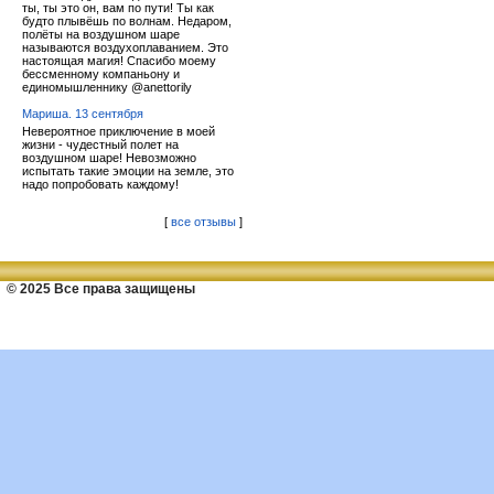
ты, ты это он, вам по пути! Ты как
будто плывёшь по волнам. Недаром,
полёты на воздушном шаре
называются воздухоплаванием. Это
настоящая магия! Спасибо моему
бессменному компаньону и
единомышленнику @anettorily
Мариша. 13 сентября
Невероятное приключение в моей
жизни - чудестный полет на
воздушном шаре! Невозможно
испытать такие эмоции на земле, это
надо попробовать каждому!
[
все отзывы
]
© 2025 Все права защищены