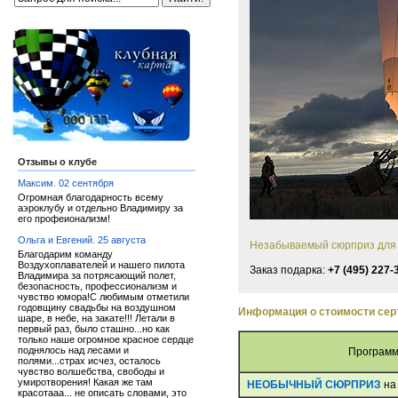
Отзывы о клубе
Максим. 02 сентября
Огромная благодарность всему
аэроклубу и отдельно Владимиру за
его профеионализм!
Ольга и Евгений. 25 августа
Незабываемый сюрприз для д
Благодарим команду
Воздухоплавателей и нашего пилота
Заказ подарка:
+7 (495) 227-
Владимира за потрясающий полет,
безопасность, профессионализм и
чувство юмора!С любимым отметили
годовщину свадьбы на воздушном
Информация о стоимости сер
шаре, в небе, на закате!!! Летали в
первый раз, было сташно...но как
только наше огромное красное сердце
поднялось над лесами и
Програм
полями...страх исчез, осталось
чувство волшебства, свободы и
умиротворения! Какая же там
НЕОБЫЧНЫЙ СЮРПРИЗ
на
красотааа... не описать словами, это