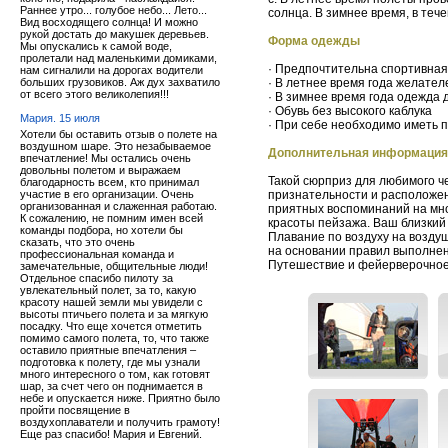
Раннее утро... голубое небо... Лето...
солнца. В зимнее время, в тече
Вид восходящего солнца! И можно
рукой достать до макушек деревьев.
Форма одежды
Мы опускались к самой воде,
пролетали над маленькими домиками,
· Предпочтительна спортивная
нам сигналили на дорогах водители
больших грузовиков. Аж дух захватило
· В летнее время года желател
от всего этого великолепия!!!
· В зимнее время года одежда 
· Обувь без высокого каблука
Мария. 15 июля
· При себе необходимо иметь 
Хотели бы оставить отзыв о полете на
воздушном шаре. Это незабываемое
Дополнительная информация
впечатление! Мы остались очень
довольны полетом и выражаем
Такой сюрприз для любимого че
благодарность всем, кто принимал
участие в его организации. Очень
признательности и расположен
организованная и слаженная работаю.
приятных воспоминаний на мно
К сожалению, не помним имен всей
красоты пейзажа. Ваш близкий
команды подбора, но хотели бы
Плавание по воздуху на возду
сказать, что это очень
на основании правил выполне
профессиональная команда и
Путешествие и фейерверочное
замечательные, общительные люди!
Отдельное спасибо пилоту за
увлекательный полет, за то, какую
красоту нашей земли мы увидели с
высоты птичьего полета и за мягкую
посадку. Что еще хочется отметить
помимо самого полета, то, что также
оставило приятные впечатления –
подготовка к полету, где мы узнали
много интересного о том, как готовят
шар, за счет чего он поднимается в
небе и опускается ниже. Приятно было
пройти посвящение в
воздухоплаватели и получить грамоту!
Еще раз спасибо! Мария и Евгений.