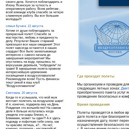
своего дела. Хочется поблагодарить и
Илону Ясинскую за чуткость и
оперативную работу. Всем ребятам ,
всей команде клуба спасибо за четкую
слаженную работу. Вы все большие
молодцы!!!
семья Бучага. 22 августа
Хотим от души поблагодарить за
прекрасный полет! Спасибо за
мастерство, любовь и преданность
делу. Результат Ваших стараний
превзошел все наши ожидания! Этот
полет навсегда останется в наших
сердцах! Все было захватывающе
интересно с самого начала до
завершения мероприятия! Мы
опустились на воду, прошлись по
верхушкам деревьев, "побродили" по
траве! В завершение полета провели
интереснейшую церемонию
посвящения в воздухоплаватели!
Где проходят полеты
Рекомендуем всем! Пусть финансы
текут рекой в ваш клуб
Мы организуем и проведем дл
"Воздухоплаватели"
следующих летных зонах:
Дмит
приобретенного пакета услуг я
Светлана. 20 августа
проведение безопасных и ком
Когда-то я услышала, что мой муж
мечтает полетать на воздушном шаре!
И я, конечно, подарила ему на День
Время проведения
Рождения это волшебство! На самом
деле я больше испугалась когда
Полеты проводятся в любое вр
увидела эти шары близко, я...
дате полета и при благоприятн
Блииииин, может ты один?! А я здесь
назначенную дату, полет пере
подожду и пофоткаю тебя снизу, как
осуществления безопасного пол
ты красиво летишь, а?... Но нет,
конечно, подарила - наслаждайся!
с. В летнее время полеты пров