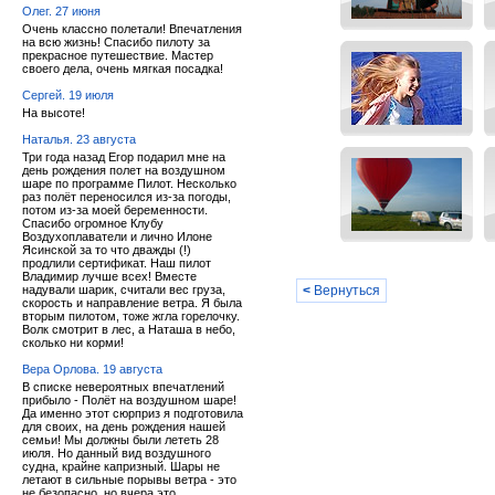
Олег. 27 июня
Очень классно полетали! Впечатления
на всю жизнь! Спасибо пилоту за
прекрасное путешествие. Мастер
своего дела, очень мягкая посадка!
Сергей. 19 июля
На высоте!
Наталья. 23 августа
Три года назад Егор подарил мне на
день рождения полет на воздушном
шаре по программе Пилот. Несколько
раз полёт переносился из-за погоды,
потом из-за моей беременности.
Спасибо огромное Клубу
Воздухоплаватели и лично Илоне
Ясинской за то что дважды (!)
продлили сертификат. Наш пилот
Владимир лучше всех! Вместе
надували шарик, считали вес груза,
<
Вернуться
скорость и направление ветра. Я была
вторым пилотом, тоже жгла горелочку.
Волк смотрит в лес, а Наташа в небо,
сколько ни корми!
Вера Орлова. 19 августа
В списке невероятных впечатлений
прибыло - Полёт на воздушном шаре!
Да именно этот сюрприз я подготовила
для своих, на день рождения нашей
семьи! Мы должны были лететь 28
июля. Но данный вид воздушного
судна, крайне капризный. Шары не
летают в сильные порывы ветра - это
не безопасно, но вчера это