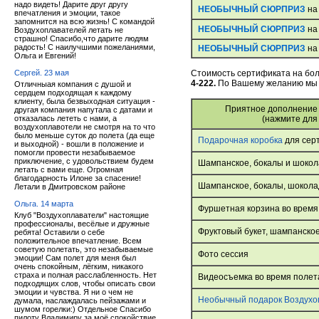
надо видеть! Дарите друг другу
НЕОБЫЧНЫЙ СЮРПРИЗ
на
впечатления и эмоции, такое
запомнится на всю жизнь! С командой
НЕОБЫЧНЫЙ СЮРПРИЗ
на
Воздухоплавателей летать не
страшно! Спасибо,что дарите людям
радость! С наилучшими пожеланиями,
НЕОБЫЧНЫЙ СЮРПРИЗ
на
Ольга и Евгений!
Сергей. 23 мая
Стоимость сертификата на бол
4-222.
По Вашему желанию мы 
Отличныая компания с душой и
сердцем подходящая к каждому
клиенту, была безвыходная ситуация -
Приятное дополнение
другая компания напутала с датами и
отказалась лететь с нами, а
(нажмите для
воздухоплавотели не смотря на то что
было меньше суток до полета (да еще
Подарочная коробка
для сер
и выходной) - вошли в положение и
помогли провести незабываемое
приключение, с удовольствием будем
Шампанское, бокалы и шокол
летать с вами еще. Огромная
благодарность Илоне за спасение!
Шампанское, бокалы, шоколад
Летали в Дмитровском районе
Ольга. 14 марта
Фуршетная корзина во время
Клуб "Воздухоплаватели" настоящие
профессионалы, весёлые и дружные
Фруктовый букет, шампанское
ребята! Оставили о себе
положительное впечатление. Всем
советую полетать, это незабываемые
Фото сессия
эмоции! Сам полет для меня был
очень спокойным, лёгким, никакого
страха и полная расслабленность. Нет
Видеосъемка во время полета
подходящих слов, чтобы описать свои
эмоции и чувства. Я ни о чем не
Необычный подарок Воздухо
думала, наслаждалась пейзажами и
шумом горелки:) Отдельное Спасибо
пилоту Владимиру за моё спокойствие