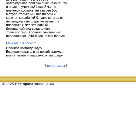
долгожданное приключение наконец-то
с нами случилось! Целый час, в
плетёной корзине, на высоте 500
метров, только мы вчетвером и
капитан корабля))! Кстати, вы знали,
что воздушные шары не летают, а
плавают? И что это самый
безопасный вид воздушного
транспорта?) В общем, эмоции нас
переполняют! Это было незабываемо!
Максим. 18 августа
Спасибо команде Клуб
Воздухоплаватели за незабываемые
впечатления и классную атмосферу.
[
все отзывы
]
© 2025 Все права защищены