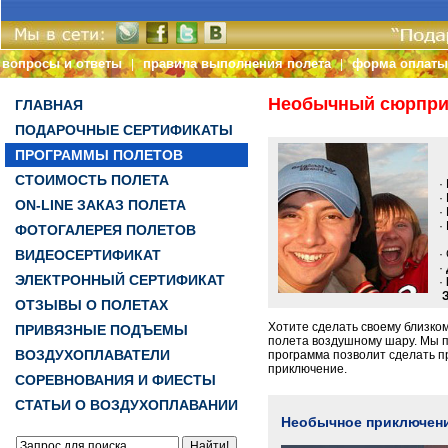
вопросы и ответы
правила выполнения полета
форма оплаты
|
|
Необычный сюрприз
ГЛАВНАЯ
ПОДАРОЧНЫЕ СЕРТИФИКАТЫ
С
ПРОГРАММЫ ПОЛЕТОВ
СТОИМОСТЬ ПОЛЕТА
· 
· 
ON-LINE ЗАКАЗ ПОЛЕТА
· 
· 
ФОТОГАЛЕРЕЯ ПОЛЕТОВ
ВИДЕОСЕРТИФИКАТ
· 
·
ЭЛЕКТРОННЫЙ СЕРТИФИКАТ
·
ОТЗЫВЫ О ПОЛЕТАХ
Хотите сделать своему близко
ПРИВЯЗНЫЕ ПОДЪЕМЫ
полета воздушному шару. Мы п
ВОЗДУХОПЛАВАТЕЛИ
программа позволит сделать 
приключение.
СОРЕВНОВАНИЯ И ФИЕСТЫ
СТАТЬИ О ВОЗДУХОПЛАВАНИИ
Необычное приключени