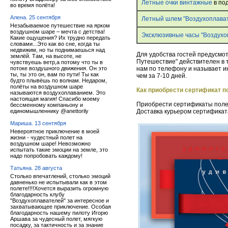
Летные очки винтажные
в по
во время полёта!
Алена. 25 сентября
Летный шлем "Воздухоплава
Незабываемое путешествие на ярком
воздушном шаре – мечта с детства!
Эксклюзивные часы "Воздухо
Какие ощущения? Их трудно передать
словами...Это как во сне, когда ты
недвижим, но ты поднимаешься над
Для удобства гостей предусм
землёй. Там, на высоте, не
Путешествие" действителен в 
чувствуешь ветр,а потому что ты в
потоке воздушного движения. Он это
нам по телефону и называет 
ты, ты это он, вам по пути! Ты как
чем за 7-10 дней.
будто плывёшь по волнам. Недаром,
полёты на воздушном шаре
Как приобрести сертификат п
называются воздухоплаванием. Это
настоящая магия! Спасибо моему
Приобрести сертификаты поле
бессменному компаньону и
единомышленнику @anettorily
Доставка курьером сертификата
Мариша. 13 сентября
Невероятное приключение в моей
жизни - чудестный полет на
воздушном шаре! Невозможно
испытать такие эмоции на земле, это
надо попробовать каждому!
Татьяна. 28 августа
Столько впечатлений, столько эмоций
давненько не испытывали как в этом
полете!!!!Хочется выразить огромную
благодарность клубу
"Воздухоплавателей" за интересное и
захватывающее приключение. Особая
благодарность нашему пилоту Игорю
Аршава за чудесный полет, мягкую
посадку, за тактичность и за знание