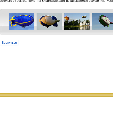
есколько объектов. Полёт на дирижабле даёт незабываемые ощущения, чувств
<
Вернуться