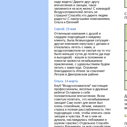
надо видеть! Дарите друг другу
впечатления и эмоции, такое
запомнится на всю жизнь! С командой
Воздухоплавателей летать не
С
страшно! Спасибо,что дарите людям
П
радость! С наилучшими пожеланиями,
Ольга и Евгений!
Сергей. 23 мая
Отличныая компания с душой и
сердцем подходящая к каждому
клиенту, была безвыходная ситуация -
другая компания напутала с датами и
отказалась лететь с нами, а
воздухоплавотели не смотря на то что
было меньше суток до полета (да еще
и выходной) - вошли в положение и
помогли провести незабываемое
приключение, с удовольствием будем
летать с вами еще. Огромная
благодарность Илоне за спасение!
Летали в Дмитровском районе
Ольга. 14 марта
Клуб "Воздухоплаватели" настоящие
профессионалы, весёлые и дружные
ребята! Оставили о себе
положительное впечатление. Всем
Д
советую полетать, это незабываемые
п
эмоции! Сам полет для меня был
з
очень спокойным, лёгким, никакого
м
страха и полная расслабленность. Нет
подходящих слов, чтобы описать свои
К
эмоции и чувства. Я ни о чем не
думала, наслаждалась пейзажами и
шумом горелки:) Отдельное Спасибо
П
пилоту Владимиру за моё спокойствие