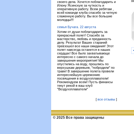
н
своего дела. Хочется поблагодарить и
Илону Ясинскую за чуткость и
оперативную работу. Всем ребятам ,
всей команде клуба спасибо за четкую
слаженную работу. Вы все большие
молодцы!!!
семья Бучага. 22 августа
Хотим от души поблагодарить за
прекрасный полет! Спасибо за
мастерство, любовь и преданность
делу. Результат Ваших стараний
превзошел все наши ожидания! Этот
полет навсегда останется в наших
сердцах! Все было захватывающе
интересно с самого начала до
завершения мероприятия! Мы
опустились на воду, прошлись по
верхушкам деревьев, "побродили" по
траве! В завершение полета провели
интереснейшую церемонию
посвящения в воздухоплаватели!
Рекомендуем всем! Пусть финансы
текут рекой в ваш клуб
"Воздухоплаватели"
[
все отзывы
]
© 2025 Все права защищены