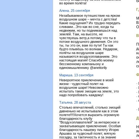
б
во время полёта!
Г
Алена. 25 сентября
Незабываемое путешествие на ярком
М
воздушном шаре – мечта с детства!
В
Какие ощущения? Их трудно передать
словами...Это как во сне, когда ты
О
недвижим, но ты поднимаешься над
землёй. Там, на высоте, не
В
чувствуешь ветр,а потому что ты в
потоке воздушного движения. Он это
П
ты, ты это он, вам по пути! Ты как
д
будто плывёшь по волнам. Недаром,
полёты на воздушном шаре
н
называются воздухоплаванием. Это
о
настоящая магия! Спасибо моему
л
бессменному компаньону и
с
единомышленнику @anettorily
Ф
Мариша. 13 сентября
Невероятное приключение в моей
·
жизни - чудестный полет на
воздушном шаре! Невозможно
·
испытать такие эмоции на земле, это
·
надо попробовать каждому!
·
·
Татьяна. 28 августа
Столько впечатлений, столько эмоций
·
давненько не испытывали как в этом
полете!!!!Хочется выразить огромную
Д
благодарность клубу
"Воздухоплавателей" за интересное и
захватывающее приключение. Особая
Н
благодарность нашему пилоту Игорю
я
Аршава за чудесный полет, мягкую
л
посадку, за тактичность и за знание