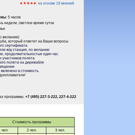
на основе 19 мнений
ммы
: 5 часов
нь недели, светлое время суток
вье
по желанию)
уба, который ответит на Ваши вопросы
го сертификата
или ж/д станция, по желанию
е, продолжительностью один час
 участников полета
ого полета на дирижабле
вящении
включено в стоимость
духоплаватели'
аз программы:
+7 (495) 227-3-222, 227-4-222
Стоимость программы
1 чел.
2 чел.
3 чел.