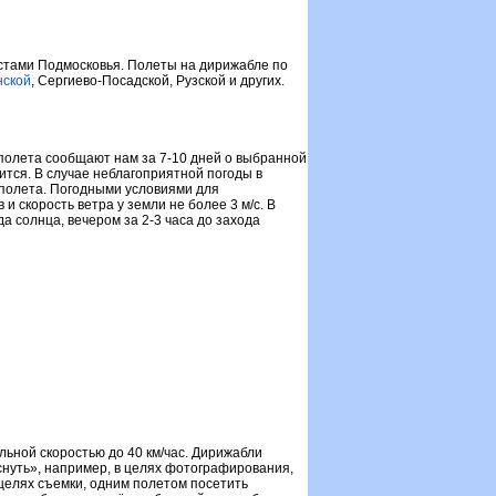
стами Подмосковья. Полеты на дирижабле по
нской
, Сергиево-Посадской, Рузской и других.
полета сообщают нам за 7-10 дней о выбранной
ится. В случае неблагоприятной погоды в
 полета. Погодными условиями для
 скорость ветра у земли не более 3 м/с. В
а солнца, вечером за 2-3 часа до захода
ьной скоростью до 40 км/час. Дирижабли
снуть», например, в целях фотографирования,
целях съемки, одним полетом посетить