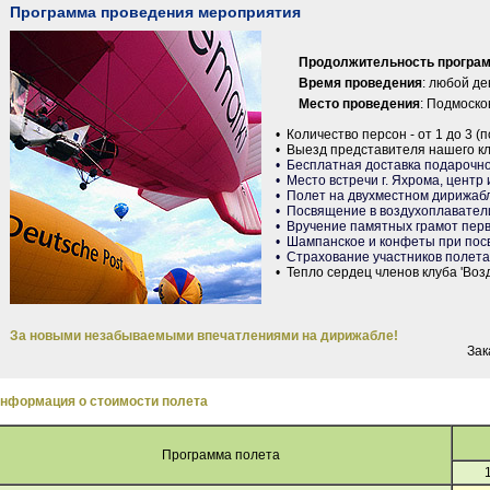
Программа проведения мероприятия
Продолжительность програ
Время проведения
: любой де
Место проведения
: Подмоско
• Количество персон - от 1 до 3 (
• Выезд представителя нашего кл
• Бесплатная доставка подарочно
• Место встречи г. Яхрома, центр 
• Полет на двухместном дирижабл
• Посвящение в воздухоплаватели
• Вручение памятных грамот перв
• Шампанское и конфеты при пос
• Страхование участников полета 
• Тепло сердец членов клуба 'Воз
За новыми незабываемыми впечатлениями на дирижабле!
Зак
нформация о стоимости полета
Программа полета