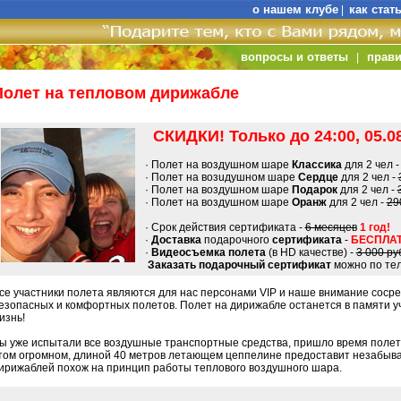
о нашем клубе
как стат
|
вопросы и ответы
прави
|
Полет на тепловом дирижабле
СКИДКИ! Только до 24:00, 05.08
· Полет на воздушном шаре
Классика
для 2 чел 
· Полет на возuдушном шаре
Сердце
для 2 чел -
· Полет на воздушном шаре
Подарок
для 2 чел -
· Полет на воздушном шаре
Оранж
для 2 чел -
29
· Срок действия сертификата -
6 месяцев
1 год!
·
Доставка
подарочного
сертификата
-
БЕСПЛАТ
·
Видеосъемка полета
(в HD качестве) -
3 000 ру
Заказать подарочный сертификат
можно по тел
се участники полета являются для нас персонами VIP и наше внимание сосре
езопасных и комфортных полетов. Полет на дирижабле останется в памяти у
изнь!
ы уже испытали все воздушные транспортные средства, пришло время полет
том огромном, длиной 40 метров летающем цеппелине предоставит незабыв
ирижаблей похож на принцип работы теплового воздушного шара.