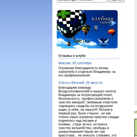
Отзывы о клубе
Максим. 02 сентября
Огромная благодарность всему
аэроклубу и отдельно Владимиру за
его профеионализм!
Ольга и Евгений. 25 августа
Благодарим команду
Воздухоплавателей и нашего пилота
Владимира за потрясающий полет,
безопасность, профессионализм и
чувство юмора!С любимым отметили
годовщину свадьбы на воздушном
шаре, в небе, на закате!!! Летали в
И
первый раз, было сташно...но как
только наше огромное красное сердце
поднялось над лесами и
полями...страх исчез, осталось
чувство волшебства, свободы и
умиротворения! Какая же там
красотааа... не описать словами, это