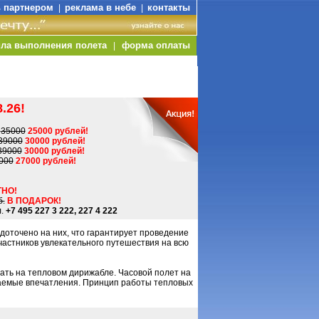
ь партнером
реклама в небе
контакты
|
|
ла выполнения полета
форма оплаты
|
.26!
-
35000
25000 рублей!
39000
30000 рублей!
39000
30000 рублей!
000
27000 рублей!
НО!
б.
В ПОДАРОК!
.
+7 495 227 3 222, 227 4 222
доточено на них, что гарантирует проведение
частников увлекательного путешествия на всю
ать на тепловом дирижабле. Часовой полет на
аемые впечатления. Принцип работы тепловых