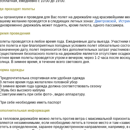
есплатная, ежедневно с 10:00 до 19:00.
де проходят полеты
ы организуем и проведем для Вас полет на дирижабле над красивейшими ме
ашему желанию проводятся в следующих летных зонах:
Дмитровской
,
Истри
дновременно дирижабль может поднять, кроме пилота, одного пассажира.
ремя проведения
олеты проводятся в любое время года. Ежедневные даты выезда. Участники 
ате полета и при благоприятных погодных условиях полет обязательно состо
азначенную дату, полет переносится без дополнительных затрат участников
существления безопасного полета на дирижабле является отсутствие осадков и
етнее время полеты проводятся утром и вечером, через 1-2 часа после восход
олнца. В зимнее время, в течение всего светового дня.
орма одежды
 Предпочтительна спортивная или удобная одежда
 В летнее время года желателен головной убор
 В зимнее время года одежда должна соответствовать сезону
 Обувь без высокого каблука
 Советуем иметь при себе фото-, видео аппаратуру.
 При себе необходимо иметь паспорт
ополнительная информация
а тепловом дирижабле можно лететь против ветра с максимальной горизонтал
вляются незаменимыми, если необходимо лететь в точное место и там «зави
ететь в определенном, заранее предусмотренном направлении, например, в 