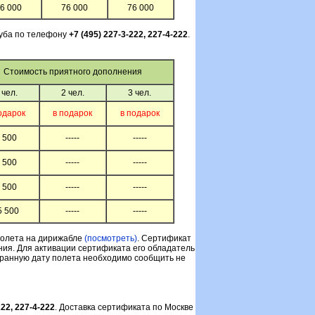
6 000
76 000
76 000
луба по телефону
+7 (495) 227-3-222, 227-4-222
.
Стоимость приятного дополнения
 чел.
2 чел.
3 чел.
одарок
в подарок
в подарок
 500
-----
-----
 500
-----
-----
 500
-----
-----
5 500
-----
-----
полета на дирижабле
(посмотреть)
. Cертификат
ния. Для активации сертификата его обладатель
ранную дату полета необходимо сообщить не
222, 227-4-222
. Доставка сертификата по Москве