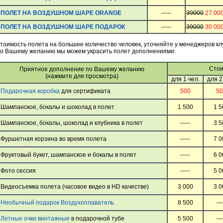
ПОЛЕТ НА ВОЗДУШНОМ ШАРЕ ORANGE
-----
39000
27 00
ПОЛЕТ НА ВОЗДУШНОМ ШАРЕ ПОДАРОК
-----
39000
30 00
тоимость полета на большее количество человек, уточняйте у менеджеров к
о Вашему желанию мы можем украсить полет дополнениями:
Стои
Приятное дополнение по Вашему желанию
(нажмите для просмотра)
для 1 чел.
для 2
Подарочная коробка
для сертификата
500
50
Шампанское, бокалы и шоколад в полет
1 500
1 5
Шампанское, бокалы, шоколад и клубника в полет
-----
3 5
Фуршетная корзина во время полета
-----
7 0
Фруктовый букет, шампанское и бокалы в полет
-----
6 0
Фото сессия
-----
5 0
Видеосъемка полета (часовое видео в HD качестве)
3 000
3 0
Необычный подарок Воздухоплаватель
8 500
---
Летные очки винтажные
в подарочной тубе
5 500
---