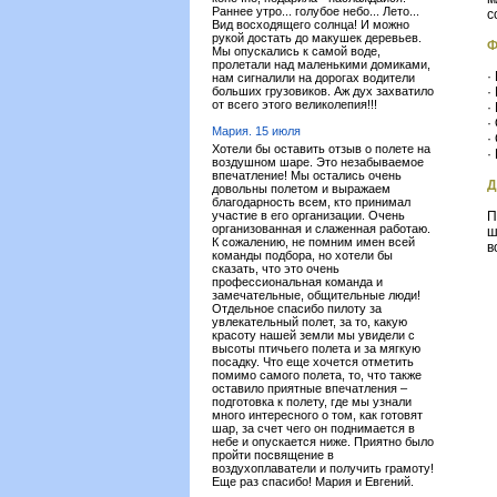
Раннее утро... голубое небо... Лето...
с
Вид восходящего солнца! И можно
рукой достать до макушек деревьев.
Ф
Мы опускались к самой воде,
пролетали над маленькими домиками,
·
нам сигналили на дорогах водители
больших грузовиков. Аж дух захватило
·
от всего этого великолепия!!!
·
·
Мария. 15 июля
·
Хотели бы оставить отзыв о полете на
·
воздушном шаре. Это незабываемое
впечатление! Мы остались очень
Д
довольны полетом и выражаем
благодарность всем, кто принимал
участие в его организации. Очень
П
организованная и слаженная работаю.
ш
К сожалению, не помним имен всей
в
команды подбора, но хотели бы
сказать, что это очень
профессиональная команда и
замечательные, общительные люди!
Отдельное спасибо пилоту за
увлекательный полет, за то, какую
красоту нашей земли мы увидели с
высоты птичьего полета и за мягкую
посадку. Что еще хочется отметить
помимо самого полета, то, что также
оставило приятные впечатления –
подготовка к полету, где мы узнали
много интересного о том, как готовят
шар, за счет чего он поднимается в
небе и опускается ниже. Приятно было
пройти посвящение в
воздухоплаватели и получить грамоту!
Еще раз спасибо! Мария и Евгений.