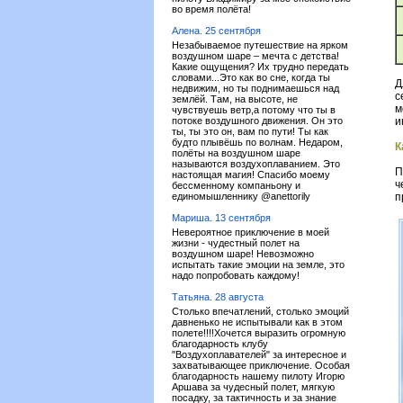
во время полёта!
Алена. 25 сентября
Незабываемое путешествие на ярком
воздушном шаре – мечта с детства!
Какие ощущения? Их трудно передать
словами...Это как во сне, когда ты
Д
недвижим, но ты поднимаешься над
с
землёй. Там, на высоте, не
м
чувствуешь ветр,а потому что ты в
потоке воздушного движения. Он это
и
ты, ты это он, вам по пути! Ты как
будто плывёшь по волнам. Недаром,
К
полёты на воздушном шаре
называются воздухоплаванием. Это
П
настоящая магия! Спасибо моему
ч
бессменному компаньону и
единомышленнику @anettorily
п
Мариша. 13 сентября
Невероятное приключение в моей
жизни - чудестный полет на
воздушном шаре! Невозможно
испытать такие эмоции на земле, это
надо попробовать каждому!
Татьяна. 28 августа
Столько впечатлений, столько эмоций
давненько не испытывали как в этом
полете!!!!Хочется выразить огромную
благодарность клубу
"Воздухоплавателей" за интересное и
захватывающее приключение. Особая
благодарность нашему пилоту Игорю
Аршава за чудесный полет, мягкую
посадку, за тактичность и за знание