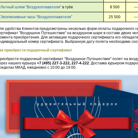
Летный шлем "Воздухоплаватели"
в тубе
8 500
---
Эксклюзивные часы "Воздухоплаватели"
25 500
---
ля удобства Клиентов предусмотрены несколько форм оплаты подарочного 
ертификат ″Воздушное Путешествие" на воздушном шаре в составе двоих чел
омента приобретения. Для активации подарочного сертификата его обладате
ндивидуальный номер сертификата. Выбранную дату полета необходимо сооб
ак приобрести подарочный сертификат
риобрести подарочный сертификат "Воздушное Путешествие" полет на возду
ерез нашего курьера
+7 (495) 227-3-222, 227-4-222
. Доставка курьером подар
ределах МКАД, ежедневно с 10:00 до 19:00.