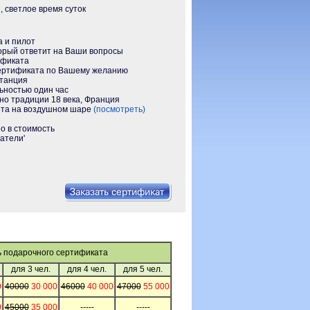
, светлое время суток
 и пилот
орый ответит на Ваши вопросы
ификата
ертификата по Вашему желанию
станция
ностью один час
о традиции 18 века, Франция
ета на воздушном шаре
(посмотреть)
о в стоимость
атели'
 подарочного сертификата
для 3 чел.
для 4 чел.
для 5 чел.
0
40000
30 000
46000
40 000
47000
55 000
0
45000
35 000
-----
-----