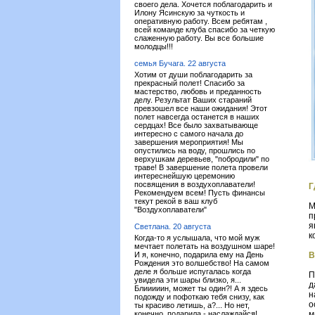
своего дела. Хочется поблагодарить и
Илону Ясинскую за чуткость и
оперативную работу. Всем ребятам ,
всей команде клуба спасибо за четкую
слаженную работу. Вы все большие
молодцы!!!
семья Бучага. 22 августа
Хотим от души поблагодарить за
прекрасный полет! Спасибо за
мастерство, любовь и преданность
делу. Результат Ваших стараний
превзошел все наши ожидания! Этот
полет навсегда останется в наших
сердцах! Все было захватывающе
интересно с самого начала до
завершения мероприятия! Мы
опустились на воду, прошлись по
верхушкам деревьев, "побродили" по
траве! В завершение полета провели
интереснейшую церемонию
посвящения в воздухоплаватели!
Г
Рекомендуем всем! Пусть финансы
текут рекой в ваш клуб
М
"Воздухоплаватели"
п
я
Светлана. 20 августа
к
Когда-то я услышала, что мой муж
мечтает полетать на воздушном шаре!
И я, конечно, подарила ему на День
В
Рождения это волшебство! На самом
деле я больше испугалась когда
П
увидела эти шары близко, я...
д
Блииииин, может ты один?! А я здесь
н
подожду и пофоткаю тебя снизу, как
о
ты красиво летишь, а?... Но нет,
конечно, подарила - наслаждайся!
м