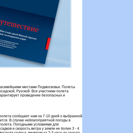
красивейшими местами Подмосковья. Полеты
осадской, Рузской. Все участники полета
гарантирует проведение безопасных и
полета сообщают нам за 7-10 дней о выбранной
ится. В случае неблагоприятной погоды в
 полета. Погодными условиями для
дков и скорость ветра у земли не более 3 - 4
восхода солнца, вечером за 2-3 часа до захода