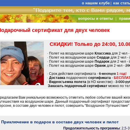
о нашем клубе
как стат
|
вопросы и ответы
прави
|
Подарочный сертификат для двух человек
СКИДКИ! Только до 24:00, 10.08
· Полет на воздушном шаре
Классика
для 2 чел 
· Полет на возuдушном шаре
Сердце
для 2 чел -
· Полет на воздушном шаре
Подарок
для 2 чел -
· Полет на воздушном шаре
Оранж
для 2 чел -
29
· Срок действия сертификата -
6 месяцев
1 год!
·
Доставка
подарочного
сертификата
-
БЕСПЛАТ
·
Видеосъемка полета
(в HD качестве) -
3 000 ру
Заказать подарочный сертификат
можно по тел
редлагаем Вам уникальную возможность отметить любое событие вашей жиз
утешествия на воздушном шаре. Данный подарочный сертификат предоставл
ерсоне, в составе двух человек и пилот, совершить "Воздушное Путешествие
Приключение в подарок в составе двух человек и пилот
Продолжительность программы
: 2,5-