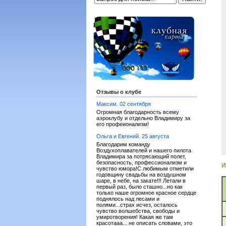
Отзывы о клубе
Максим. 02 сентября
Огромная благодарность всему
аэроклубу и отдельно Владимиру за
его профеионализм!
Ольга и Евгений. 25 августа
Благодарим команду
Воздухоплавателей и нашего пилота
Владимира за потрясающий полет,
безопасность, профессионализм и
И
чувство юмора!С любимым отметили
годовщину свадьбы на воздушном
шаре, в небе, на закате!!! Летали в
первый раз, было сташно...но как
только наше огромное красное сердце
поднялось над лесами и
полями...страх исчез, осталось
чувство волшебства, свободы и
умиротворения! Какая же там
красотааа... не описать словами, это