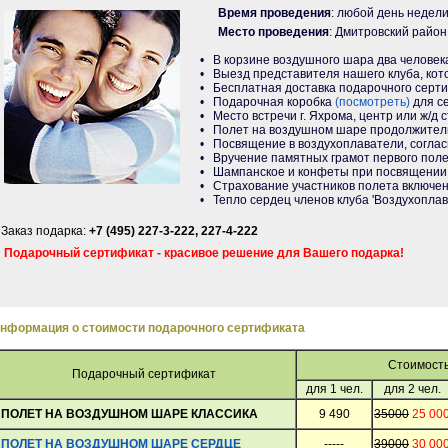
Время проведения
: любой день недели
Место проведения
: Дмитровский район
• В корзине воздушного шара два человека
• Выезд представителя нашего клуба, кот
• Бесплатная доставка подарочного серт
• Подарочная коробка
(посмотреть)
для с
• Место встречи г. Яхрома, центр или ж/д 
• Полет на воздушном шаре продолжитель
• Посвящение в воздухоплаватели, согласн
• Вручение памятных грамот первого пол
• Шампанское и конфеты при посвящении
• Страхование участников полета включен
• Тепло сердец членов клуба 'Воздухоплав
Заказ подарка:
+7 (495) 227-3-222, 227-4-222
Подарочный сертификат - красивое решение для Вашего подарка!
нформация о стоимости подарочного сертификата
Стоимость
Подарочный сертификат
для 1 чел.
для 2 чел.
ПОЛЕТ НА ВОЗДУШНОМ ШАРЕ КЛАССИКА
9 490
35000
25 00
ПОЛЕТ НА ВОЗДУШНОМ ШАРЕ СЕРДЦЕ
-----
39000
30 00