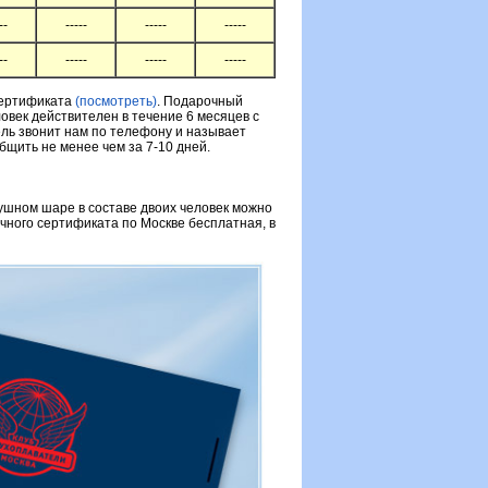
--
-----
-----
-----
--
-----
-----
-----
сертификата
(посмотреть)
. Подарочный
овек действителен в течение 6 месяцев с
ль звонит нам по телефону и называет
щить не менее чем за 7-10 дней.
шном шаре в составе двоих человек можно
очного сертификата по Москве бесплатная, в