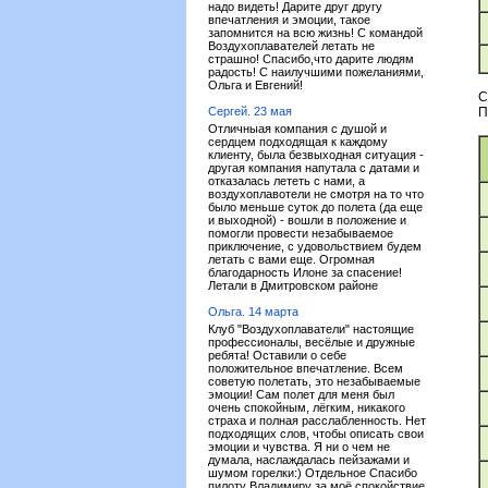
надо видеть! Дарите друг другу
впечатления и эмоции, такое
запомнится на всю жизнь! С командой
Воздухоплавателей летать не
страшно! Спасибо,что дарите людям
радость! С наилучшими пожеланиями,
Ольга и Евгений!
С
Сергей. 23 мая
П
Отличныая компания с душой и
сердцем подходящая к каждому
клиенту, была безвыходная ситуация -
другая компания напутала с датами и
отказалась лететь с нами, а
воздухоплавотели не смотря на то что
было меньше суток до полета (да еще
и выходной) - вошли в положение и
помогли провести незабываемое
приключение, с удовольствием будем
летать с вами еще. Огромная
благодарность Илоне за спасение!
Летали в Дмитровском районе
Ольга. 14 марта
Клуб "Воздухоплаватели" настоящие
профессионалы, весёлые и дружные
ребята! Оставили о себе
положительное впечатление. Всем
советую полетать, это незабываемые
эмоции! Сам полет для меня был
очень спокойным, лёгким, никакого
страха и полная расслабленность. Нет
подходящих слов, чтобы описать свои
эмоции и чувства. Я ни о чем не
думала, наслаждалась пейзажами и
шумом горелки:) Отдельное Спасибо
пилоту Владимиру за моё спокойствие