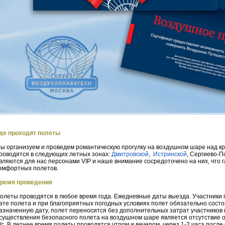
де проходят полеты
ы организуем и проведем романтическую прогулку на воздушном шаре над 
роводятся в следующих летных зонах:
Дмитровской
,
Истринской
, Сергиево-П
вляются для нас персонами VIP и наше внимание сосредоточено на них, что 
омфортных полетов.
ремя проведения
олеты проводятся в любое время года. Ежедневные даты выезда. Участники 
ате полета и при благоприятных погодных условиях полет обязательно состо
азначенную дату, полет переносится без дополнительных затрат участников
существления безопасного полета на воздушном шаре является отсутствие оса
/с. В летнее время полеты проводятся утром и вечером, через 1-2 часа после 