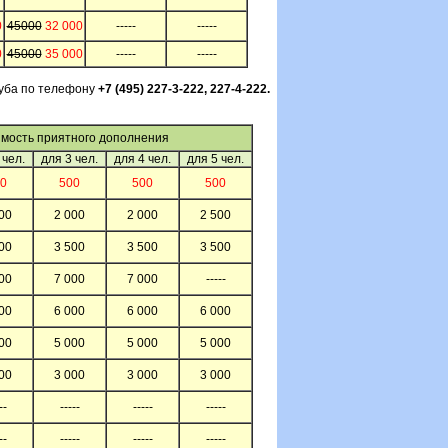
0
45000
32 000
-----
-----
0
45000
35 000
-----
-----
луба по телефону
+7 (495) 227-3-222, 227-4-222.
мость приятного дополнения
 чел.
для 3 чел.
для 4 чел.
для 5 чел.
0
500
500
500
00
2 000
2 000
2 500
00
3 500
3 500
3 500
00
7 000
7 000
-----
00
6 000
6 000
6 000
00
5 000
5 000
5 000
00
3 000
3 000
3 000
--
-----
-----
-----
--
-----
-----
-----