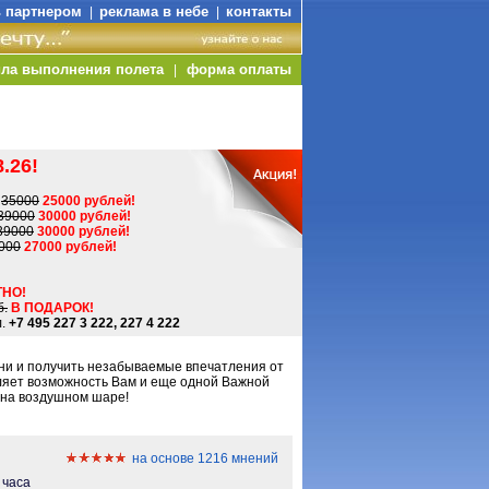
ь партнером
реклама в небе
контакты
|
|
ла выполнения полета
форма оплаты
|
.26!
-
35000
25000 рублей!
39000
30000 рублей!
39000
30000 рублей!
000
27000 рублей!
НО!
б.
В ПОДАРОК!
.
+7 495 227 3 222, 227 4 222
ни и получить незабываемые впечатления от
яет возможность Вам и еще одной Важной
" на воздушном шаре!
на основе 1216 мнений
3 часа