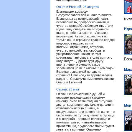
Ольга и Евгений.
25 августа
Благодарим команду
Воздухоплавателей и нашего пилота
пол
Владимира за потрясающий полет,
безопасность, профессионализм и
чувство юмора!С любимым отметили
Иде
годовщину свадьбы на воздушном
шаре, в небе, на закате!!! Летали в
первый раз, было сташно...но как
только наше огромное красное сердце
поднялось над лесами и
полями...страх исчез, осталось
чувство волшебства, свободы и
умиротворения! Какая же там
красотааа... не описать словами, это
Воз
надо видеть! Дарите друг другу
впечатления и эмоции, такое
запомнится на всю жизнь! С командой
Мар
Воздухоплавателей летать не
страшно! Спасибо,что дарите людям
радость! С наилучшими пожеланиями,
Ольга и Евгений!
Сергей.
23 мая
Отличныая компания с душой и
сердцем подходящая к каждому
клиенту, была безвыходная ситуация -
другая компания напутала с датами и
Мой
отказалась лететь с нами, а
воздухоплавотели не смотря на то что
было меньше суток до полета (да еще
и выходной) - вошли в положение и
помогли провести незабываемое
приключение, с удовольствием будем
летать с вами еще. Огромная