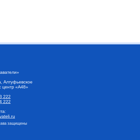
лаватели»
а
, Алтуфьевское
с центр «А48»
3 222
4 222
та:
ateli.ru
права защищены