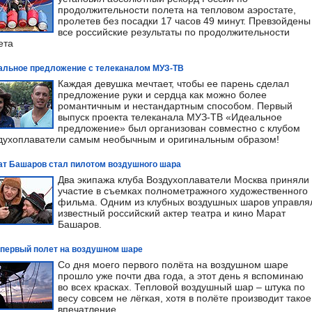
продолжительности полета на тепловом аэростате,
пролетев без посадки 17 часов 49 минут. Превзойдены
все российские результаты по продолжительности
ета
альное предложение с телеканалом МУЗ-ТВ
Каждая девушка мечтает, чтобы ее парень сделал
предложение руки и сердца как можно более
романтичным и нестандартным способом. Первый
выпуск проекта телеканала МУЗ-ТВ «Идеальное
предложение» был организован совместно с клубом
духоплаватели самым необычным и оригинальным образом!
ат Башаров стал пилотом воздушного шара
Два экипажа клуба Воздухоплаватели Москва приняли
участие в съемках полнометражного художественного
фильма. Одним из клубных воздушных шаров управля
известный российский актер театра и кино Марат
Башаров.
 первый полет на воздушном шаре
Со дня моего первого полёта на воздушном шаре
прошло уже почти два года, а этот день я вспоминаю
во всех красках. Тепловой воздушный шар – штука по
весу совсем не лёгкая, хотя в полёте производит такое
впечатление