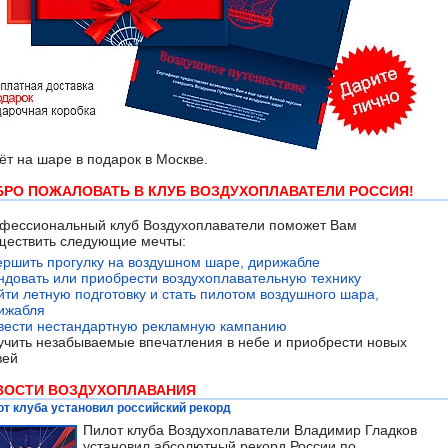
ёт на шаре в подарок в Москве.
БРО ПОЖАЛОВАТЬ В КЛУБ ВОЗДУХОПЛАВАТЕЛИ РОССИЯ!
фессиональный клуб Воздухоплаватели поможет Вам
ществить следующие мечты:
ершить прогулку на воздушном шаре, дирижабле
ндовать или приобрести воздухоплавательную технику
йти летную подготовку и стать пилотом воздушного шара,
ижабля
вести нестандартную рекламную кампанию
учить незабываемые впечатления в небе и приобрести новых
зей
ВОСТИ ВОЗДУХОПЛАВАНИЯ
т клуба установил российский рекорд
Пилот клуба Воздухоплаватели Владимир Гладков
установил абсолютный рекорд России по