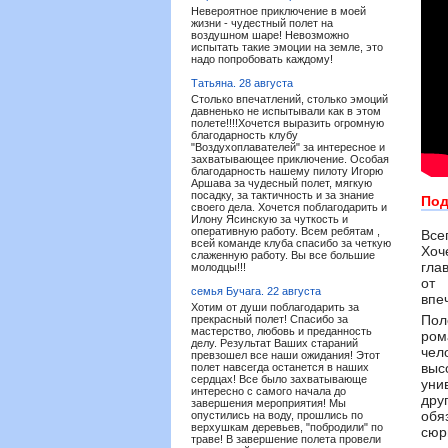
Невероятное приключение в моей
жизни - чудестный полет на
воздушном шаре! Невозможно
испытать такие эмоции на земле, это
надо попробовать каждому!
Татьяна.
28 августа
Столько впечатлений, столько эмоций
давненько не испытывали как в этом
полете!!!!Хочется выразить огромную
благодарность клубу
"Воздухоплавателей" за интересное и
захватывающее приключение. Особая
благодарность нашему пилоту Игорю
Аршава за чудесный полет, мягкую
посадку, за тактичность и за знание
Под
своего дела. Хочется поблагодарить и
Илону Ясинскую за чуткость и
оперативную работу. Всем ребятам ,
Все
всей команде клуба спасибо за четкую
Хоч
слаженную работу. Вы все большие
гла
молодцы!!!
от 
семья Бучага.
22 августа
впе
Хотим от души поблагодарить за
Пол
прекрасный полет! Спасибо за
мастерство, любовь и преданность
ром
делу. Результат Ваших стараний
чел
превзошел все наши ожидания! Этот
выс
полет навсегда останется в наших
сердцах! Все было захватывающе
уни
интересно с самого начала до
дру
завершения мероприятия! Мы
обя
опустились на воду, прошлись по
верхушкам деревьев, "побродили" по
сюр
траве! В завершение полета провели