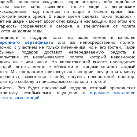
времён появления воздушных шаров покорить небо подобным
азом могли себе позволить только люди с дворянским
исхождением, над полетом на шаре в былое время был
стократический ореол. В наше время сделать такой подарок -
ет на шаре
- может абсолютно каждый желающий, при этом его
тарность сохраняется и сегодня, а впечатления от полета
аются на долгие годы.
еподнести в подарок полет на шаре можно в качестве
арочного сертификата
или же непосредственно полета,
можно, с участием не только именинника, но и его гостей. Такой
обычный подарок доставит непередаваемую радость и
вольствие от незабываемого полета, который невозможно
внить ни с чем иным. На впечатляющей высоте насладиться
родой, лететь вместе с облаками и птицами мечтает каждый
овек. Мы предлагаем прикоснуться к истории, осуществить мечту
овечества, возвысится к небу, ощутить невероятный простор,
олютную свободу и неиссякаемое счастье от полета!
айтесь! Это будет прекрасный подарок, который преподнесет
стливчику незабываемые ощущения и
огромное множество
ожительных эмоций
.