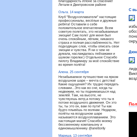
благодарность Илоне за спасение!
Летали в Дмитровском районе
С вы
Ольга.
14 марта
Клуб "Воздухоплаватели" настоящие
профессионалы, весёлые и дружные
ребята! Оставили о себе
изб
положительное впечатление. Всем
обо
советую полетать, это незабываемые
эмоции! Сам полет для меня был
пон
очень спокойным, лёгким, никакого
окр
страха и полная расслабленность. Нет
подходящих слов, чтобы описать свои
эмоции и чувства. Я ни о чем не
Дюна
думала, наслаждалась пейзажами и
шумом горелки:) Отдельное Спасибо
пилоту Владимиру за моё спокойствие
во время полёта!
лид
Алена.
25 сентября
Вик
Незабываемое путешествие на ярком
воз
воздушном шаре – мечта с детства!
Какие ощущения? Их трудно передать
словами...Это как во сне, когда ты
недвижим, но ты поднимаешься над
землёй. Там, на высоте, не
чувствуешь ветр,а потому что ты в
потоке воздушного движения. Он это
Пол
ты, ты это он, вам по пути! Ты как
будто плывёшь по волнам. Недаром,
полёты на воздушном шаре
называются воздухоплаванием. Это
настоящая магия! Спасибо моему
бессменному компаньону и
единомышленнику @anettorily
Мариша.
13 сентября