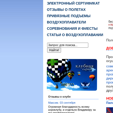
ЭЛЕКТРОННЫЙ СЕРТИФИКАТ
ОТЗЫВЫ О ПОЛЕТАХ
ПРИВЯЗНЫЕ ПОДЪЕМЫ
ВОЗДУХОПЛАВАТЕЛИ
СОРЕВНОВАНИЯ И ФИЕСТЫ
СТАТЬИ О ВОЗДУХОПЛАВАНИИ
Пол
ДО
Про
осу
сов
аре
про
дир
про
пол
дру
Отзывы о клубе
НО
Максим.
03 сентября
Пило
Огромная благодарность всему
аэроклубу, и отдельно Владимиру за
его профеионализм!