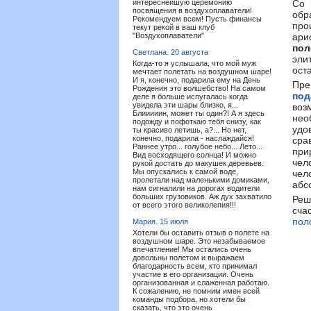
интереснейшую церемонию
Со 
посвящения в воздухоплаватели!
обр
Рекомендуем всем! Пусть финансы
про
текут рекой в ваш клуб
"Воздухоплаватели"
ари
пол
Светлана.
20 августа
эли
Когда-то я услышала, что мой муж
ост
мечтает полетать на воздушном шаре!
И я, конечно, подарила ему на День
Пр
Рождения это волшебство! На самом
под
деле я больше испугалась когда
увидела эти шары близко, я...
воз
Блииииин, может ты один?! А я здесь
не
подожду и пофоткаю тебя снизу, как
удо
ты красиво летишь, а?... Но нет,
конечно, подарила - наслаждайся!
сра
Раннее утро... голубое небо... Лето...
при
Вид восходящего солнца! И можно
чел
рукой достать до макушек деревьев.
Мы опускались к самой воде,
чел
пролетали над маленькими домиками,
абс
нам сигналили на дорогах водители
больших грузовиков. Аж дух захватило
Реш
от всего этого великолепия!!!
сча
пол
Мария.
15 июля
Хотели бы оставить отзыв о полете на
воздушном шаре. Это незабываемое
впечатление! Мы остались очень
довольны полетом и выражаем
благодарность всем, кто принимал
участие в его организации. Очень
организованная и слаженная работаю.
К сожалению, не помним имен всей
команды подбора, но хотели бы
сказать, что это очень