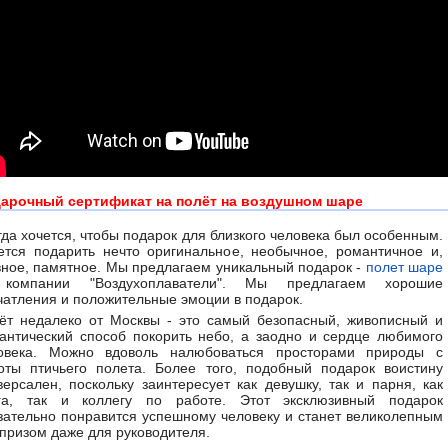
арочный сертификат на полёт на воздушном шаре
гда хочется, чтобы подарок для близкого человека был особенным.
ется подарить нечто оригинальное, необычное, романтичное и,
вное, памятное. Мы предлагаем уникальный подарок -
полет шаре
компании "Воздухоплаватели". Мы предлагаем хорошие
чатления и положительные эмоции в подарок.
ёт недалеко от Москвы - это самый безопасный, живописный и
антический способ покорить небо, а заодно и сердце любимого
овека. Можно вдоволь налюбоваться просторами природы с
оты птичьего полета. Более того, подобный подарок воистину
версален, поскольку заинтересует как девушку, так и парня, как
га, так и коллегу по работе. Этот эксклюзивный подарок
зательно понравится успешному человеку и станет великолепным
призом даже для руководителя.