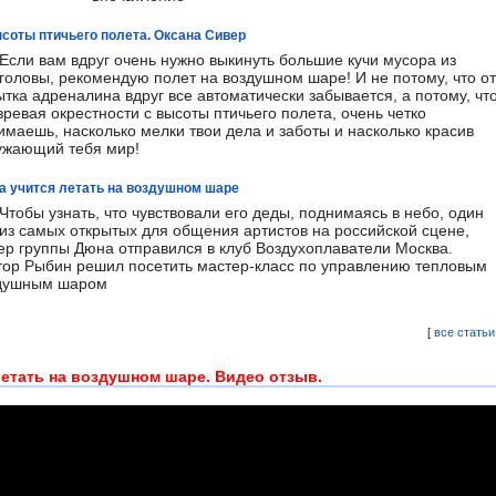
соты птичьего полета. Оксана Сивер
Если вам вдруг очень нужно выкинуть большие кучи мусора из
головы, рекомендую полет на воздушном шаре! И не потому, что от
ытка адреналина вдруг все автоматически забывается, а потому, чт
зревая окрестности с высоты птичьего полета, очень четко
имаешь, насколько мелки твои дела и заботы и насколько красив
ужающий тебя мир!
 учится летать на воздушном шаре
Чтобы узнать, что чувствовали его деды, поднимаясь в небо, один
из самых открытых для общения артистов на российской сцене,
ер группы Дюна отправился в клуб Воздухоплаватели Москва.
тор Рыбин решил посетить мастер-класс по управлению тепловым
душным шаром
[
все статьи
етать на воздушном шаре. Видео отзыв.