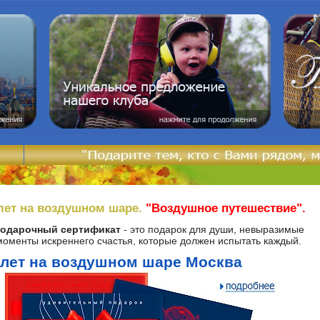
лет на воздушном шаре.
"Воздушное путешествие".
одарочный сертификат
- это подарок для души, невыразимые
моменты искреннего счастья, которые должен испытать каждый.
лет на воздушном шаре Москва