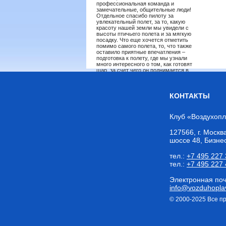
профессиональная команда и
замечательные, общительные люди!
Отдельное спасибо пилоту за
увлекательный полет, за то, какую
красоту нашей земли мы увидели с
высоты птичьего полета и за мягкую
посадку. Что еще хочется отметить
помимо самого полета, то, что также
оставило приятные впечатления –
подготовка к полету, где мы узнали
много интересного о том, как готовят
шар, за счет чего он поднимается в
небе и опускается ниже. Приятно было
пройти посвящение в
воздухоплаватели и получить грамоту!
Еще раз спасибо! Мария и Евгений.
КОНТАКТЫ
Олег.
21 июня
Очень классно полетали! Впечатления
Клуб «Воздухоп
на всю жизнь! Спасибо пилоту за
прекрасное путешествие. Мастер
127566
,
г. Москв
своего дела, очень мягкая посадка!
шоссе 48, Бизне
Сергей.
19 июня
На высоте!
тел.:
+7 495 227 
тел.:
+7 495 227 
[
все отзывы
]
Электронная поч
info@vozduhoplav
© 2000-2025 Все 