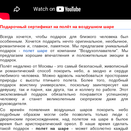
Подарочный сертификат на полёт на воздушном шаре
Всегда хочется, чтобы подарок для близкого человека был
особенным. Хочется подарить нечто оригинальное, необычное,
романтичное и, главное, памятное. Мы предлагаем уникальный
подарок -
полет шаре
от компании "Воздухоплаватели". Мы
предлагаем хорошие впечатления и положительные эмоции в
подарок.
Полёт недалеко от Москвы - это самый безопасный, живописный
и романтический способ покорить небо, а заодно и сердце
любимого человека. Можно вдоволь налюбоваться просторами
природы с высоты птичьего полета. Более того, подобный
подарок воистину универсален, поскольку заинтересует как
девушку, так и парня, как друга, так и коллегу по работе. Этот
эксклюзивный подарок обязательно понравится успешному
человеку и станет великолепным сюрпризом даже для
руководителя.
Со времён появления воздушных шаров покорить небо
подобным образом могли себе позволить только люди с
дворянским происхождением, над полетом на шаре в былое
время был аристократический ореол. В наше время сделать
такой подарок -
полет на шаре
- может абсолютно каждый