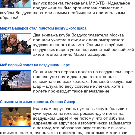
выпуск проекта телеканала МУЗ-ТВ «Идеальное
предложение» был организован совместно с
клубом Воздухоплаватели самым необычным и оригинальным
образом!
Марат Башаров стал пилотом воздушного шара
Два экипажа клуба Воздухоплаватели Москва
приняли участие в съемках полнометражного
художественного фильма. Одним из клубных
воздушных шаров управлял известный российский
актер театра и кино Марат Башаров.
Мой первый полет на воздушном шаре
Со дня моего первого полёта на воздушном шаре
прошло уже почти два года, а этот день я
вспоминаю во всех красках. Тепловой воздушный
шар – штука по весу совсем не лёгкая, хотя в
полёте производит такое впечатление
С высоты птичьего полета. Оксана Сивер
Если вам вдруг очень нужно выкинуть большие
кучи мусора из головы, рекомендую полет на
воздушном шаре! И не потому, что от избытка
адреналина вдруг все автоматически забывается,
а потому, что обозревая окрестности с высоты
птичьего полета, очень четко понимаешь, насколько мелки твои