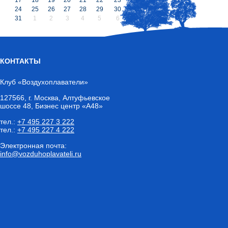
24
25
26
27
28
29
30
31
1
2
3
4
5
6
КОНТАКТЫ
Клуб «Воздухоплаватели»
127566
,
г. Москва
, Алтуфьевское
шоссе 48, Бизнес центр «А48»
тел.:
+7 495 227 3 222
тел.:
+7 495 227 4 222
Электронная почта:
info@vozduhoplavateli.ru