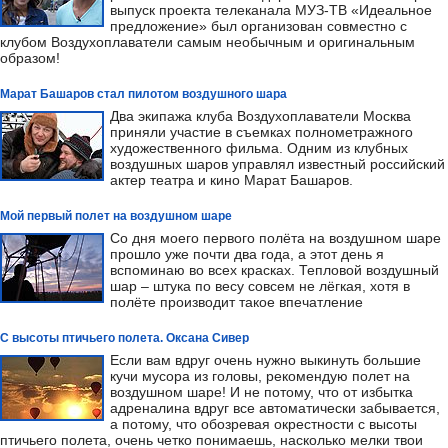
выпуск проекта телеканала МУЗ-ТВ «Идеальное
предложение» был организован совместно с
клубом Воздухоплаватели самым необычным и оригинальным
образом!
Марат Башаров стал пилотом воздушного шара
Два экипажа клуба Воздухоплаватели Москва
приняли участие в съемках полнометражного
художественного фильма. Одним из клубных
воздушных шаров управлял известный российский
актер театра и кино Марат Башаров.
Мой первый полет на воздушном шаре
Со дня моего первого полёта на воздушном шаре
прошло уже почти два года, а этот день я
вспоминаю во всех красках. Тепловой воздушный
шар – штука по весу совсем не лёгкая, хотя в
полёте производит такое впечатление
С высоты птичьего полета. Оксана Сивер
Если вам вдруг очень нужно выкинуть большие
кучи мусора из головы, рекомендую полет на
воздушном шаре! И не потому, что от избытка
адреналина вдруг все автоматически забывается,
а потому, что обозревая окрестности с высоты
птичьего полета, очень четко понимаешь, насколько мелки твои