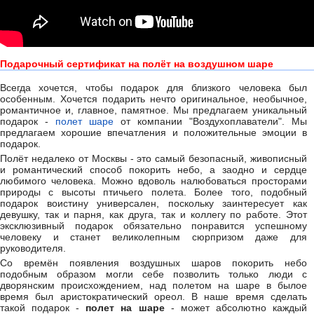
Подарочный сертификат на полёт на воздушном шаре
Всегда хочется, чтобы подарок для близкого человека был
особенным. Хочется подарить нечто оригинальное, необычное,
романтичное и, главное, памятное. Мы предлагаем уникальный
подарок -
полет шаре
от компании "Воздухоплаватели". Мы
предлагаем хорошие впечатления и положительные эмоции в
подарок.
Полёт недалеко от Москвы - это самый безопасный, живописный
и романтический способ покорить небо, а заодно и сердце
любимого человека. Можно вдоволь налюбоваться просторами
природы с высоты птичьего полета. Более того, подобный
подарок воистину универсален, поскольку заинтересует как
девушку, так и парня, как друга, так и коллегу по работе. Этот
эксклюзивный подарок обязательно понравится успешному
человеку и станет великолепным сюрпризом даже для
руководителя.
Со времён появления воздушных шаров покорить небо
подобным образом могли себе позволить только люди с
дворянским происхождением, над полетом на шаре в былое
время был аристократический ореол. В наше время сделать
такой подарок -
полет на шаре
- может абсолютно каждый