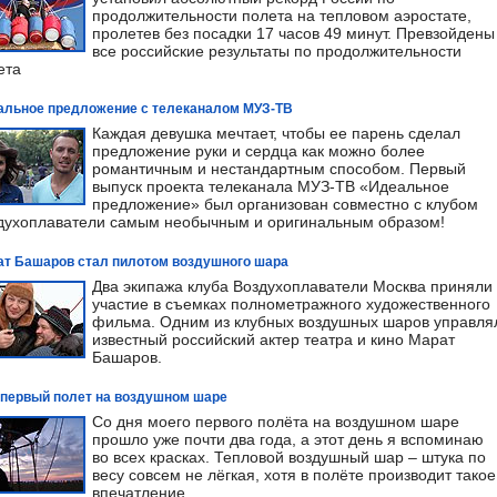
продолжительности полета на тепловом аэростате,
пролетев без посадки 17 часов 49 минут. Превзойдены
все российские результаты по продолжительности
ета
альное предложение с телеканалом МУЗ-ТВ
Каждая девушка мечтает, чтобы ее парень сделал
предложение руки и сердца как можно более
романтичным и нестандартным способом. Первый
выпуск проекта телеканала МУЗ-ТВ «Идеальное
предложение» был организован совместно с клубом
духоплаватели самым необычным и оригинальным образом!
ат Башаров стал пилотом воздушного шара
Два экипажа клуба Воздухоплаватели Москва приняли
участие в съемках полнометражного художественного
фильма. Одним из клубных воздушных шаров управля
известный российский актер театра и кино Марат
Башаров.
 первый полет на воздушном шаре
Со дня моего первого полёта на воздушном шаре
прошло уже почти два года, а этот день я вспоминаю
во всех красках. Тепловой воздушный шар – штука по
весу совсем не лёгкая, хотя в полёте производит такое
впечатление