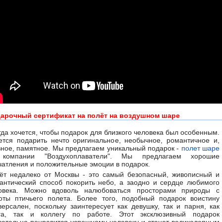
арочный сертификат на полёт на воздушном шаре
гда хочется, чтобы подарок для близкого человека был особенным.
ется подарить нечто оригинальное, необычное, романтичное и,
вное, памятное. Мы предлагаем уникальный подарок -
полет шаре
компании "Воздухоплаватели". Мы предлагаем хорошие
чатления и положительные эмоции в подарок.
ёт недалеко от Москвы - это самый безопасный, живописный и
антический способ покорить небо, а заодно и сердце любимого
овека. Можно вдоволь налюбоваться просторами природы с
оты птичьего полета. Более того, подобный подарок воистину
версален, поскольку заинтересует как девушку, так и парня, как
га, так и коллегу по работе. Этот эксклюзивный подарок