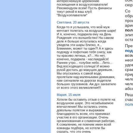
обя
интереснейшую церемонию
сюр
посвящения в воздухоплаватели!
Рекомендуем всем! Пусть финансы
Со 
текут рекой в ваш клуб
"Воздухоплаватели"
обр
про
Светлана.
20 августа
ари
Когда-то я услышала, что мой муж
пол
мечтает полетать на воздушном шаре!
И я, конечно, подарила ему на День
эли
Рождения это волшебство! На самом
ост
деле я больше испугалась когда
увидела эти шары близко, я...
Пр
Блииииин, может ты один?! А я здесь
под
подожду и пофоткаю тебя снизу, как
воз
ты красиво летишь, а?... Но нет,
конечно, подарила - наслаждайся!
не
Раннее утро... голубое небо... Лето...
удо
Вид восходящего солнца! И можно
сра
рукой достать до макушек деревьев.
Мы опускались к самой воде,
при
пролетали над маленькими домиками,
чел
нам сигналили на дорогах водители
чел
больших грузовиков. Аж дух захватило
от всего этого великолепия!!!
абс
Реш
Мария.
15 июля
сча
Хотели бы оставить отзыв о полете на
воздушном шаре. Это незабываемое
пол
впечатление! Мы остались очень
довольны полетом и выражаем
благодарность всем, кто принимал
участие в его организации. Очень
организованная и слаженная работаю.
К сожалению, не помним имен всей
команды подбора, но хотели бы
сказать, что это очень