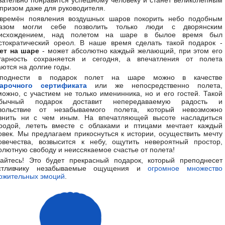
зательно понравится успешному человеку и станет великолепным
призом даже для руководителя.
времён появления воздушных шаров покорить небо подобным
азом могли себе позволить только люди с дворянским
исхождением, над полетом на шаре в былое время был
стократический ореол. В наше время сделать такой подарок -
ет на шаре
- может абсолютно каждый желающий, при этом его
тарность сохраняется и сегодня, а впечатления от полета
аются на долгие годы.
еподнести в подарок полет на шаре можно в качестве
арочного сертификата
или же непосредственно полета,
можно, с участием не только именинника, но и его гостей. Такой
обычный подарок доставит непередаваемую радость и
вольствие от незабываемого полета, который невозможно
внить ни с чем иным. На впечатляющей высоте насладиться
родой, лететь вместе с облаками и птицами мечтает каждый
овек. Мы предлагаем прикоснуться к истории, осуществить мечту
овечества, возвысится к небу, ощутить невероятный простор,
олютную свободу и неиссякаемое счастье от полета!
айтесь! Это будет прекрасный подарок, который преподнесет
стливчику незабываемые ощущения и
огромное множество
ожительных эмоций
.