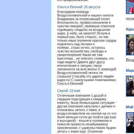
Ольга и Евгений.
25 августа
Благодарим команду
Воздухоплавателей и нашего пилота
пол
Владимира за потрясающий полет,
безопасность, профессионализм и
чувство юмора!С любимым отметили
Иде
годовщину свадьбы на воздушном
шаре, в небе, на закате!!! Летали в
первый раз, было сташно...но как
только наше огромное красное сердце
поднялось над лесами и
полями...страх исчез, осталось
чувство волшебства, свободы и
умиротворения! Какая же там
красотааа... не описать словами, это
Воз
надо видеть! Дарите друг другу
впечатления и эмоции, такое
запомнится на всю жизнь! С командой
Мар
Воздухоплавателей летать не
страшно! Спасибо,что дарите людям
радость! С наилучшими пожеланиями,
Ольга и Евгений!
Сергей.
23 мая
Отличныая компания с душой и
сердцем подходящая к каждому
клиенту, была безвыходная ситуация -
другая компания напутала с датами и
Мой
отказалась лететь с нами, а
воздухоплавотели не смотря на то что
было меньше суток до полета (да еще
и выходной) - вошли в положение и
помогли провести незабываемое
приключение, с удовольствием будем
летать с вами еще. Огромная