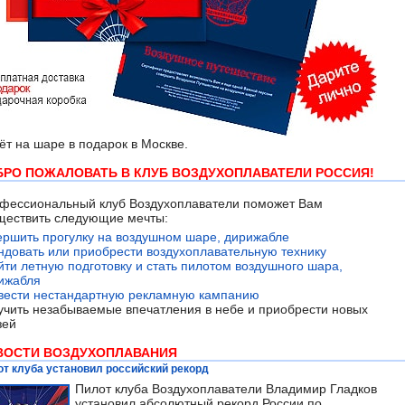
ёт на шаре в подарок в Москве.
БРО ПОЖАЛОВАТЬ В КЛУБ ВОЗДУХОПЛАВАТЕЛИ РОССИЯ!
фессиональный клуб Воздухоплаватели поможет Вам
ществить следующие мечты:
ершить прогулку на воздушном шаре, дирижабле
ндовать или приобрести воздухоплавательную технику
йти летную подготовку и стать пилотом воздушного шара,
ижабля
вести нестандартную рекламную кампанию
учить незабываемые впечатления в небе и приобрести новых
зей
ВОСТИ ВОЗДУХОПЛАВАНИЯ
т клуба установил российский рекорд
Пилот клуба Воздухоплаватели Владимир Гладков
установил абсолютный рекорд России по