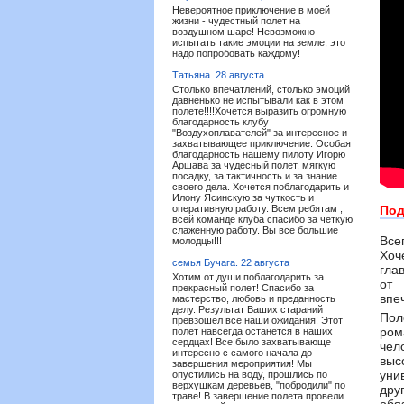
Невероятное приключение в моей
жизни - чудестный полет на
воздушном шаре! Невозможно
испытать такие эмоции на земле, это
надо попробовать каждому!
Татьяна.
28 августа
Столько впечатлений, столько эмоций
давненько не испытывали как в этом
полете!!!!Хочется выразить огромную
благодарность клубу
"Воздухоплавателей" за интересное и
захватывающее приключение. Особая
благодарность нашему пилоту Игорю
Аршава за чудесный полет, мягкую
посадку, за тактичность и за знание
своего дела. Хочется поблагодарить и
Илону Ясинскую за чуткость и
оперативную работу. Всем ребятам ,
Под
всей команде клуба спасибо за четкую
слаженную работу. Вы все большие
Все
молодцы!!!
Хоч
семья Бучага.
22 августа
гла
Хотим от души поблагодарить за
от 
прекрасный полет! Спасибо за
впе
мастерство, любовь и преданность
делу. Результат Ваших стараний
Пол
превзошел все наши ожидания! Этот
ром
полет навсегда останется в наших
сердцах! Все было захватывающе
чел
интересно с самого начала до
выс
завершения мероприятия! Мы
уни
опустились на воду, прошлись по
верхушкам деревьев, "побродили" по
дру
траве! В завершение полета провели