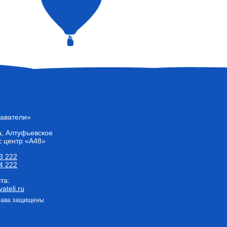
лаватели»
а
, Алтуфьевское
с центр «А48»
3 222
4 222
та:
ateli.ru
права защищены