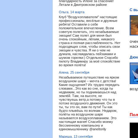
благодарность Илоне за спасение!
Летали в Дмитровском районе
С вы
Ольга.
14 марта
Клуб "Воздухоплаватели" настоящие
профессионалы, весёлые и дружные
ребята! Оставили о себе
положительное впечатление. Всем
советую полетать, это незабываемые
эмоции! Сам полет для меня был
очень спокойным, лёгким, никакого
оче
страха и полная расслабленность. Нет
нас
подходящих слов, чтобы описать свои
эмоции и чувства. Я ни о чем не
думала, наслаждалась пейзажами и
Дюна
шумом горелки:) Отдельное Спасибо
пилоту Владимиру за моё спокойствие
во время полёта!
Алена.
25 сентября
Незабываемое путешествие на ярком
воздушном шаре – мечта с детства!
Какие ощущения? Их трудно передать
воз
словами...Это как во сне, когда ты
недвижим, но ты поднимаешься над
землёй. Там, на высоте, не
чувствуешь ветр,а потому что ты в
потоке воздушного движения. Он это
ты, ты это он, вам по пути! Ты как
будто плывёшь по волнам. Недаром,
Пол
полёты на воздушном шаре
называются воздухоплаванием. Это
настоящая магия! Спасибо моему
бессменному компаньону и
единомышленнику @anettorily
Мариша.
13 сентября