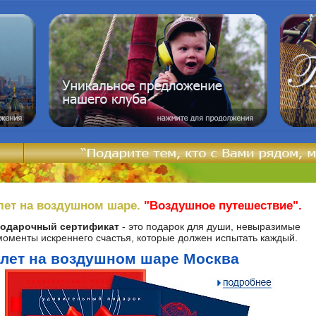
лет на воздушном шаре.
"Воздушное путешествие".
одарочный сертификат
- это подарок для души, невыразимые
моменты искреннего счастья, которые должен испытать каждый.
лет на воздушном шаре Москва