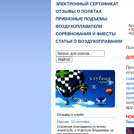
ЭЛЕКТРОННЫЙ СЕРТИФИКАТ
ОТЗЫВЫ О ПОЛЕТАХ
ПРИВЯЗНЫЕ ПОДЪЕМЫ
ВОЗДУХОПЛАВАТЕЛИ
СОРЕВНОВАНИЯ И ФИЕСТЫ
СТАТЬИ О ВОЗДУХОПЛАВАНИИ
Пол
ДО
Про
осу
сов
аре
про
дир
про
пол
дру
Отзывы о клубе
НО
Максим.
03 сентября
Пило
Огромная благодарность всему
аэроклубу, и отдельно Владимиру за
его профеионализм!