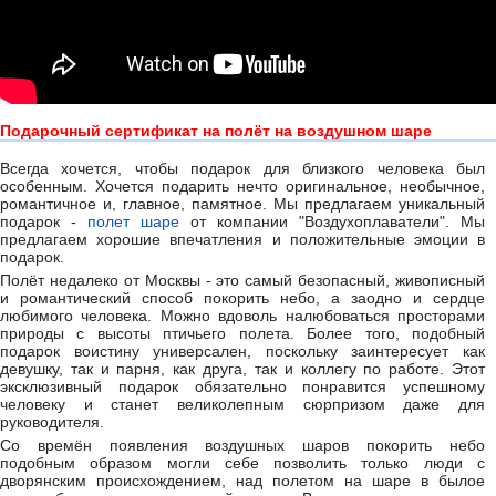
Подарочный сертификат на полёт на воздушном шаре
Всегда хочется, чтобы подарок для близкого человека был
особенным. Хочется подарить нечто оригинальное, необычное,
романтичное и, главное, памятное. Мы предлагаем уникальный
подарок -
полет шаре
от компании "Воздухоплаватели". Мы
предлагаем хорошие впечатления и положительные эмоции в
подарок.
Полёт недалеко от Москвы - это самый безопасный, живописный
и романтический способ покорить небо, а заодно и сердце
любимого человека. Можно вдоволь налюбоваться просторами
природы с высоты птичьего полета. Более того, подобный
подарок воистину универсален, поскольку заинтересует как
девушку, так и парня, как друга, так и коллегу по работе. Этот
эксклюзивный подарок обязательно понравится успешному
человеку и станет великолепным сюрпризом даже для
руководителя.
Со времён появления воздушных шаров покорить небо
подобным образом могли себе позволить только люди с
дворянским происхождением, над полетом на шаре в былое