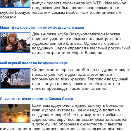
выпуск проекта телеканала МУЗ-ТВ «Идеальное
предложение» был организован совместно с
клубом Воздухоплаватели самым необычным и оригинальным
образом!
Марат Башаров стал пилотом воздушного шара
Два экипажа клуба Воздухоплаватели Москва
приняли участие в съемках полнометражного
художественного фильма. Одним из клубных
воздушных шаров управлял известный российский
актер театра и кино Марат Башаров.
Мой первый полет на воздушном шаре
Со дня моего первого полёта на воздушном шаре
прошло уже почти два года, а этот день я
вспоминаю во всех красках. Тепловой воздушный
шар – штука по весу совсем не лёгкая, хотя в
полёте производит такое впечатление
С высоты птичьего полета. Оксана Сивер
Если вам вдруг очень нужно выкинуть большие
кучи мусора из головы, рекомендую полет на
воздушном шаре! И не потому, что от избытка
адреналина вдруг все автоматически забывается,
а потому, что обозревая окрестности с высоты
птичьего полета, очень четко понимаешь, насколько мелки твои