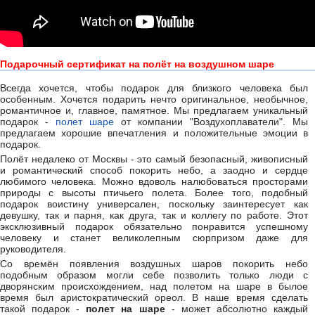
Подарочный сертификат на полёт на воздушном шаре
Всегда хочется, чтобы подарок для близкого человека был
особенным. Хочется подарить нечто оригинальное, необычное,
романтичное и, главное, памятное. Мы предлагаем уникальный
подарок -
полет шаре
от компании "Воздухоплаватели". Мы
предлагаем хорошие впечатления и положительные эмоции в
подарок.
Полёт недалеко от Москвы - это самый безопасный, живописный
и романтический способ покорить небо, а заодно и сердце
любимого человека. Можно вдоволь налюбоваться просторами
природы с высоты птичьего полета. Более того, подобный
подарок воистину универсален, поскольку заинтересует как
девушку, так и парня, как друга, так и коллегу по работе. Этот
эксклюзивный подарок обязательно понравится успешному
человеку и станет великолепным сюрпризом даже для
руководителя.
Со времён появления воздушных шаров покорить небо
подобным образом могли себе позволить только люди с
дворянским происхождением, над полетом на шаре в былое
время был аристократический ореол. В наше время сделать
такой подарок -
полет на шаре
- может абсолютно каждый