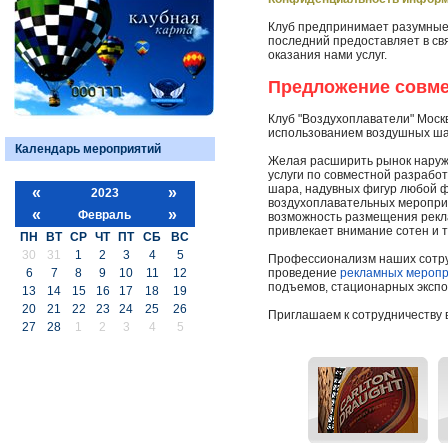
Клуб предпринимает разумные
последний предоставляет в св
оказания нами услуг.
Предложение совме
Клуб "Воздухоплаватели" Моск
использованием воздушных шар
Календарь мероприятий
Желая расширить рынок наруж
услуги по совместной разраб
шара, надувных фигур любой ф
«
»
2023
воздухоплавательных мероприя
«
»
Февраль
возможность размещения рекл
привлекает внимание сотен и 
ПН
ВТ
СР
ЧТ
ПТ
СБ
ВС
30
31
1
2
3
4
5
Профессионализм наших сотруд
6
7
8
9
10
11
12
проведение
рекламных мероп
подъемов, стационарных экспо
13
14
15
16
17
18
19
20
21
22
23
24
25
26
Приглашаем к сотрудничеству 
27
28
1
2
3
4
5