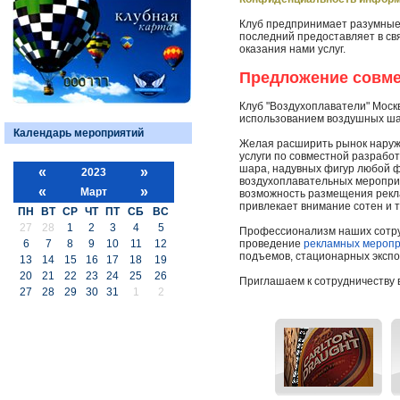
Клуб предпринимает разумные
последний предоставляет в св
оказания нами услуг.
Предложение совме
Клуб "Воздухоплаватели" Моск
использованием воздушных шар
Календарь мероприятий
Желая расширить рынок наруж
услуги по совместной разраб
шара, надувных фигур любой ф
«
»
2023
воздухоплавательных мероприя
«
»
Март
возможность размещения рекл
привлекает внимание сотен и 
ПН
ВТ
СР
ЧТ
ПТ
СБ
ВС
27
28
1
2
3
4
5
Профессионализм наших сотруд
6
7
8
9
10
11
12
проведение
рекламных мероп
подъемов, стационарных экспо
13
14
15
16
17
18
19
20
21
22
23
24
25
26
Приглашаем к сотрудничеству 
27
28
29
30
31
1
2