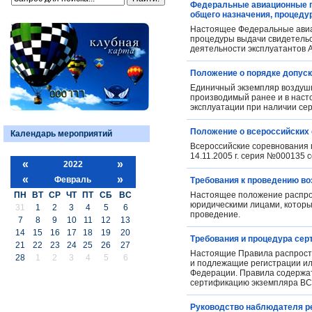
Федеральные авиационные пр
общего назначения, процеду
Настоящее Федеральные авиа
процедуры выдачи свидетельст
деятельности эксплуатантов 
Положение о порядке допуск
Единичный экземпляр воздушн
производимый ранее и в насто
эксплуатации при наличии се
Положение о всероссийских 
Календарь мероприятий
Всероссийские соревнования 
14.11.2005 г. серия №000135 
«
»
2022
«
»
Февраль
Требования к проведению в
ПН
ВТ
СР
ЧТ
ПТ
СБ
ВС
Настоящее положение распро
юридическими лицами, которы
31
1
2
3
4
5
6
проведение.
7
8
9
10
11
12
13
14
15
16
17
18
19
20
Требования и процедура сер
21
22
23
24
25
26
27
Настоящие Правила распростр
28
1
2
3
4
5
6
и подлежащие регистрации ил
Федерации. Правила содержат
сертификацию экземпляра ВС
Руководство наблюдателя р