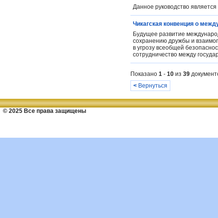
Данное руководство является 
Чикагская конвенция о межд
Будущее развитие международ
сохранению дружбы и взаимоп
в угрозу всеобщей безопаснос
сотрудничество между государ
Показано
1
-
10
из
39
документ
<
Вернуться
© 2025 Все права защищены