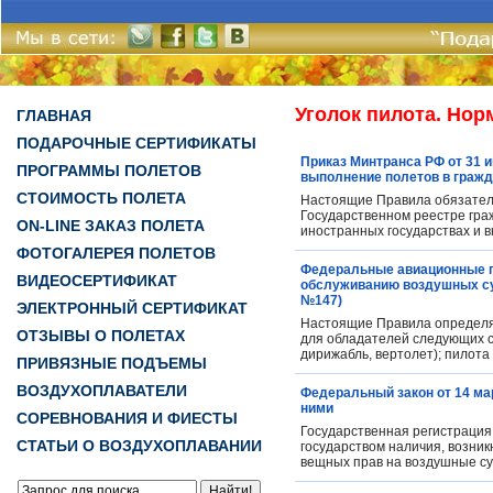
Уголок пилота. Но
ГЛАВНАЯ
ПОДАРОЧНЫЕ СЕРТИФИКАТЫ
Приказ Минтранса РФ от 31 
ПРОГРАММЫ ПОЛЕТОВ
выполнение полетов в гражд
СТОИМОСТЬ ПОЛЕТА
Настоящие Правила обязатель
Государственном реестре гра
ON-LINE ЗАКАЗ ПОЛЕТА
иностранных государствах и 
ФОТОГАЛЕРЕЯ ПОЛЕТОВ
Федеральные авиационные п
ВИДЕОСЕРТИФИКАТ
обслуживанию воздушных суд
№147)
ЭЛЕКТРОННЫЙ СЕРТИФИКАТ
Настоящие Правила определя
ОТЗЫВЫ О ПОЛЕТАХ
для обладателей следующих св
дирижабль, вертолет); пилота 
ПРИВЯЗНЫЕ ПОДЪЕМЫ
ВОЗДУХОПЛАВАТЕЛИ
Федеральный закон от 14 мар
ними
СОРЕВНОВАНИЯ И ФИЕСТЫ
Государственная регистрация 
СТАТЬИ О ВОЗДУХОПЛАВАНИИ
государством наличия, возник
вещных прав на воздушные су