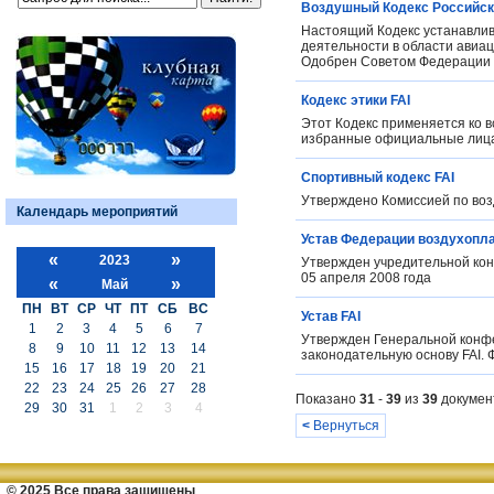
Воздушный Кодекс Российск
Настоящий Кодекс устанавлив
деятельности в области авиац
Одобрен Советом Федерации 5
Кодекс этики FAI
Этот Кодекс применяется ко вс
избранные официальные лица,
Спортивный кодекс FAI
Утверждено Комиссией по возд
Календарь мероприятий
Устав Федерации воздухопла
«
»
2023
Утвержден учредительной кон
05 апреля 2008 года
«
»
Май
ПН
ВТ
СР
ЧТ
ПТ
СБ
ВС
Устав FAI
1
2
3
4
5
6
7
Утвержден Генеральной конфер
8
9
10
11
12
13
14
законодательную основу FAI.
15
16
17
18
19
20
21
22
23
24
25
26
27
28
Показано
31
-
39
из
39
докумен
29
30
31
1
2
3
4
<
Вернуться
© 2025 Все права защищены