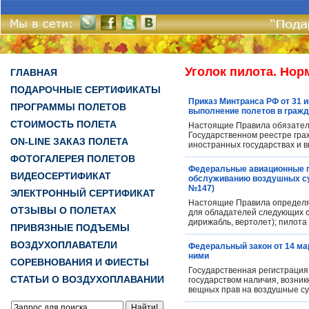
Уголок пилота. Но
ГЛАВНАЯ
ПОДАРОЧНЫЕ СЕРТИФИКАТЫ
Приказ Минтранса РФ от 31 
ПРОГРАММЫ ПОЛЕТОВ
выполнение полетов в гражд
СТОИМОСТЬ ПОЛЕТА
Настоящие Правила обязатель
Государственном реестре гра
ON-LINE ЗАКАЗ ПОЛЕТА
иностранных государствах и 
ФОТОГАЛЕРЕЯ ПОЛЕТОВ
Федеральные авиационные п
ВИДЕОСЕРТИФИКАТ
обслуживанию воздушных суд
№147)
ЭЛЕКТРОННЫЙ СЕРТИФИКАТ
Настоящие Правила определя
ОТЗЫВЫ О ПОЛЕТАХ
для обладателей следующих св
дирижабль, вертолет); пилота 
ПРИВЯЗНЫЕ ПОДЪЕМЫ
ВОЗДУХОПЛАВАТЕЛИ
Федеральный закон от 14 мар
ними
СОРЕВНОВАНИЯ И ФИЕСТЫ
Государственная регистрация 
СТАТЬИ О ВОЗДУХОПЛАВАНИИ
государством наличия, возник
вещных прав на воздушные су