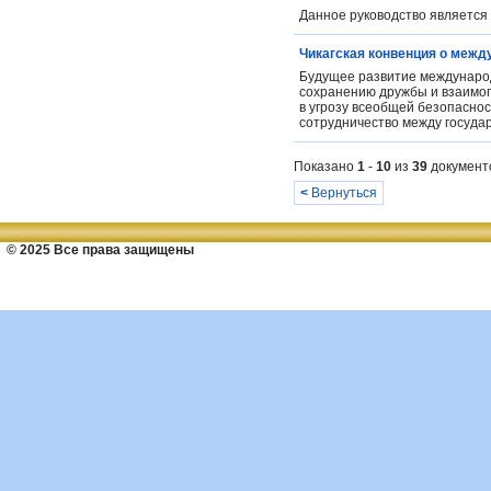
Данное руководство является 
Чикагская конвенция о межд
Будущее развитие международ
сохранению дружбы и взаимоп
в угрозу всеобщей безопаснос
сотрудничество между государ
Показано
1
-
10
из
39
документ
<
Вернуться
© 2025 Все права защищены