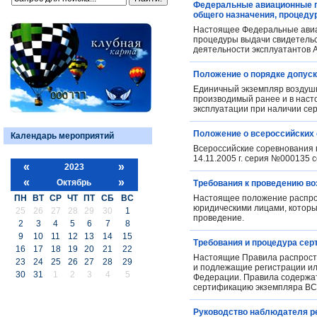
Федеральные авиационные пр
общего назначения, процеду
Настоящее Федеральные авиа
процедуры выдачи свидетельст
деятельности эксплуатантов 
Положение о порядке допуск
Единичный экземпляр воздушн
производимый ранее и в насто
эксплуатации при наличии се
Положение о всероссийских 
Календарь мероприятий
Всероссийские соревнования 
14.11.2005 г. серия №000135 
«
»
2023
«
»
Октябрь
Требования к проведению в
ПН
ВТ
СР
ЧТ
ПТ
СБ
ВС
Настоящее положение распро
юридическими лицами, которы
25
26
27
28
29
30
1
проведение.
2
3
4
5
6
7
8
9
10
11
12
13
14
15
Требования и процедура сер
16
17
18
19
20
21
22
Настоящие Правила распростр
23
24
25
26
27
28
29
и подлежащие регистрации ил
30
31
1
2
3
4
5
Федерации. Правила содержат
сертификацию экземпляра ВС
Руководство наблюдателя р