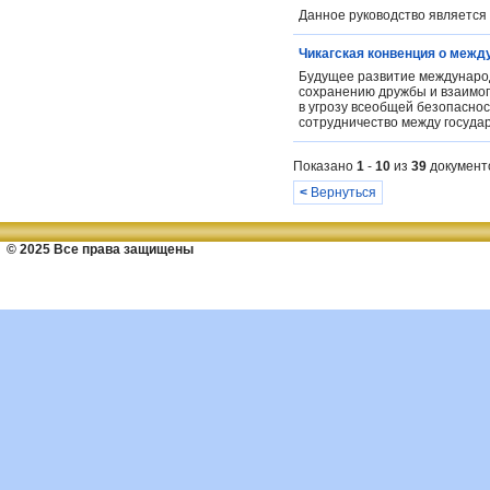
Данное руководство является 
Чикагская конвенция о межд
Будущее развитие международ
сохранению дружбы и взаимоп
в угрозу всеобщей безопаснос
сотрудничество между государ
Показано
1
-
10
из
39
документ
<
Вернуться
© 2025 Все права защищены