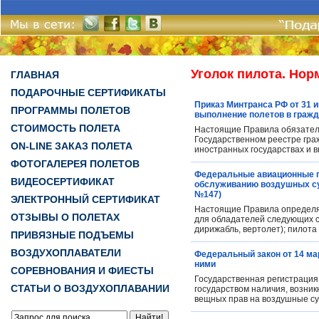
Уголок пилота. Но
ГЛАВНАЯ
ПОДАРОЧНЫЕ СЕРТИФИКАТЫ
Приказ Минтранса РФ от 31 
ПРОГРАММЫ ПОЛЕТОВ
выполнение полетов в гражд
СТОИМОСТЬ ПОЛЕТА
Настоящие Правила обязатель
Государственном реестре гра
ON-LINE ЗАКАЗ ПОЛЕТА
иностранных государствах и 
ФОТОГАЛЕРЕЯ ПОЛЕТОВ
Федеральные авиационные п
ВИДЕОСЕРТИФИКАТ
обслуживанию воздушных суд
№147)
ЭЛЕКТРОННЫЙ СЕРТИФИКАТ
Настоящие Правила определя
ОТЗЫВЫ О ПОЛЕТАХ
для обладателей следующих св
дирижабль, вертолет); пилота 
ПРИВЯЗНЫЕ ПОДЪЕМЫ
ВОЗДУХОПЛАВАТЕЛИ
Федеральный закон от 14 мар
ними
СОРЕВНОВАНИЯ И ФИЕСТЫ
Государственная регистрация 
СТАТЬИ О ВОЗДУХОПЛАВАНИИ
государством наличия, возник
вещных прав на воздушные су