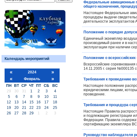
Федеральные авиационные пр
общего назначения, процеду
Настоящее Федеральные авиа
процедуры выдачи свидетельст
деятельности эксплуатантов 
Положение о порядке допуск
Единичный экземпляр воздушн
производимый ранее и в насто
эксплуатации при наличии се
Положение о всероссийских 
Календарь мероприятий
Всероссийские соревнования 
14.11.2005 г. серия №000135 
«
»
2024
«
»
Февраль
Требования к проведению в
ПН
ВТ
СР
ЧТ
ПТ
СБ
ВС
Настоящее положение распро
юридическими лицами, которы
29
30
31
1
2
3
4
проведение.
5
6
7
8
9
10
11
12
13
14
15
16
17
18
Требования и процедура сер
19
20
21
22
23
24
25
Настоящие Правила распростр
26
27
28
29
1
2
3
и подлежащие регистрации ил
Федерации. Правила содержат
сертификацию экземпляра ВС
Руководство наблюдателя р