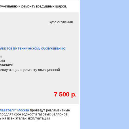
служиванию и ремонту воздушных шаров.
курс обучения
иалистов по техническому обслуживанию
и
ами
риалами
ксплуатации и ремонту авиационной
7 500 р.
плаватели" Москва
проведут регламентные
родлят срок годности газовых баллонов,
 на всех этапах эксплуатации