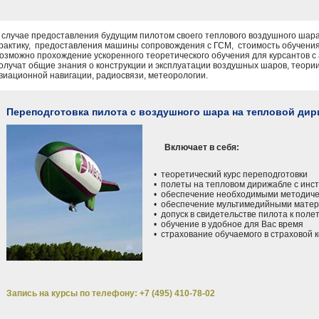
 случае предоставления будущим пилотом своего теплового воздушного шара
рактику, предоставления машины сопровождения с ГСМ, стоимость обучения
озможно прохождение ускоренного теоретического обучения для курсантов 
олучат общие знания о конструкции и эксплуатации воздушных шаров, теори
виационной навигации, радиосвязи, метеорологии.
Переподготовка пилота с воздушного шара на тепловой ди
Включает в себя:
• теоретический курс переподготовки
• полеты на тепловом дирижабле с инс
• обеспечение необходимыми методиче
• обеспечение мультимедийными мате
• допуск в свидетельстве пилота к поле
• обучение в удобное для Вас время
• страхование обучаемого в страховой 
Запись на курсы по телефону: +7 (495) 410-78-02