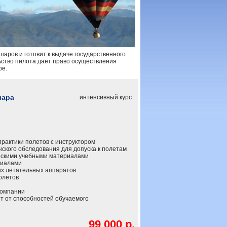
аров и готовит к выдаче государственного
ство пилота дает право осуществления
ре.
шара
интенсивный курс
практики полетов с инструктором
кого обследования для допуска к полетам
скими учебными материалами
риалами
х летательных аппаратов
олетов
компании
т от способностей обучаемого
99 000 р.