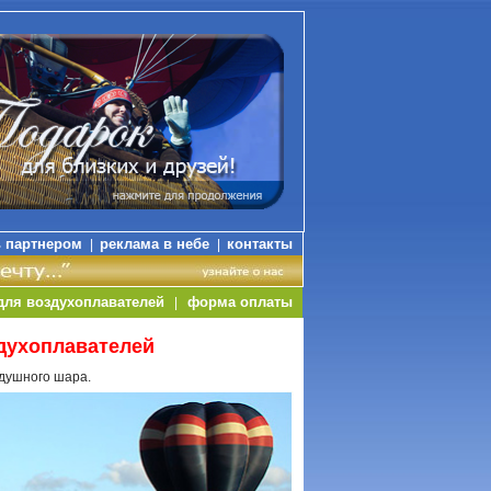
ь партнером
реклама в небе
контакты
|
|
для воздухоплавателей
форма оплаты
|
духоплавателей
здушного шара.