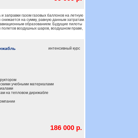
 и заправки газом газовых баллонов на летную
 снижается на сумму, равную данным затратам.
с авиационным образованием. Будущие пилоты
и полетов воздушных шаров, воздушном праве,
рижабль
интенсивный курс
труктором
скими учебными материалами
риалами
там на тепловом дирижабле
компании
186 000 р.