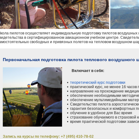
кола пилотов осуществляет индивидуальную подготовку пилотов воздушных ш
видетельства в сертифицированном авиационном учебном центре. Свидетель
амостоятельных свободных и привязных полетов на тепловом воздушном ша
Первоначальная подготовка пилота теплового воздушного 
Включает в себя:
•
теоретический курс подготовки
• практический курс, не менее 16 часов 
• направление на прохождение медицинс
• обеспечение необходимыми методиче
• обеспечение мультимедийными мате
• Свидетельство пилота аэростатически
• гарантия безопасных и комфортных п
• обучение в удобное для Вас время
• страхование обучаемого в страховой 
• время практической подготовки зависи
Запись на курсы по телефону: +7 (495) 410-78-02