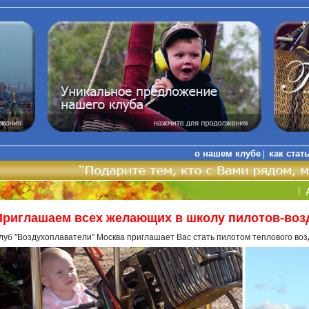
о нашем клубе
как стат
|
|
Приглашаем всех желающих в школу пилотов-воз
луб "Воздухоплаватели" Москва приглашает Вас стать пилотом теплового во