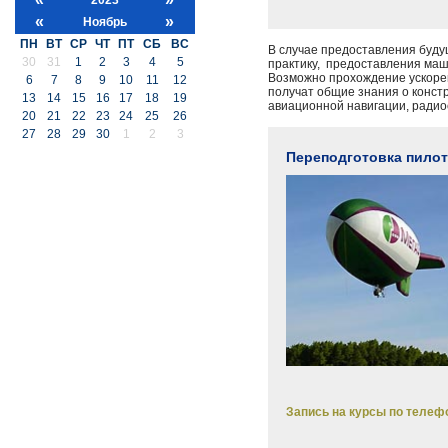
«
»
Ноябрь
ПН
ВТ
СР
ЧТ
ПТ
СБ
ВС
В случае предоставления буду
30
31
1
2
3
4
5
практику, предоставления маш
Возможно прохождение ускорен
6
7
8
9
10
11
12
получат общие знания о конст
13
14
15
16
17
18
19
авиационной навигации, радио
20
21
22
23
24
25
26
27
28
29
30
1
2
3
Переподготовка пилот
Запись на курсы по телефо