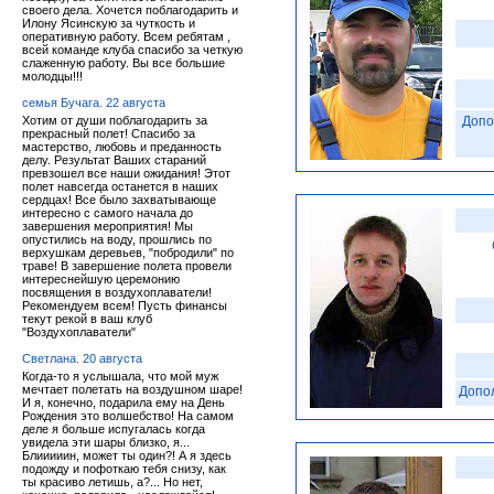
своего дела. Хочется поблагодарить и
Илону Ясинскую за чуткость и
оперативную работу. Всем ребятам ,
всей команде клуба спасибо за четкую
слаженную работу. Вы все большие
молодцы!!!
семья Бучага. 22 августа
Хотим от души поблагодарить за
Допо
прекрасный полет! Спасибо за
мастерство, любовь и преданность
делу. Результат Ваших стараний
превзошел все наши ожидания! Этот
полет навсегда останется в наших
сердцах! Все было захватывающе
интересно с самого начала до
завершения мероприятия! Мы
опустились на воду, прошлись по
верхушкам деревьев, "побродили" по
траве! В завершение полета провели
интереснейшую церемонию
посвящения в воздухоплаватели!
Рекомендуем всем! Пусть финансы
текут рекой в ваш клуб
"Воздухоплаватели"
Светлана. 20 августа
Когда-то я услышала, что мой муж
мечтает полетать на воздушном шаре!
Допо
И я, конечно, подарила ему на День
Рождения это волшебство! На самом
деле я больше испугалась когда
увидела эти шары близко, я...
Блииииин, может ты один?! А я здесь
подожду и пофоткаю тебя снизу, как
ты красиво летишь, а?... Но нет,