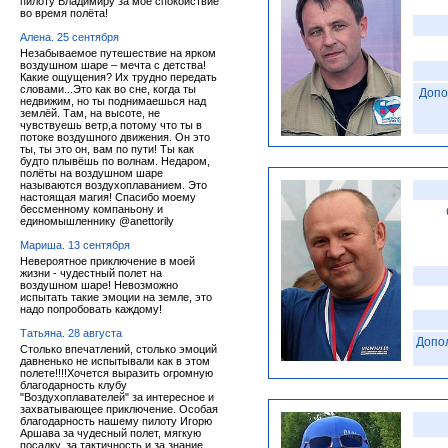
пилоту Владимиру за моё спокойствие
во время полёта!
Алена. 25 сентября
Незабываемое путешествие на ярком
воздушном шаре – мечта с детства!
Какие ощущения? Их трудно передать
словами...Это как во сне, когда ты
Допо
недвижим, но ты поднимаешься над
землёй. Там, на высоте, не
чувствуешь ветр,а потому что ты в
потоке воздушного движения. Он это
ты, ты это он, вам по пути! Ты как
будто плывёшь по волнам. Недаром,
полёты на воздушном шаре
называются воздухоплаванием. Это
настоящая магия! Спасибо моему
бессменному компаньону и
единомышленнику @anettorily
Мариша. 13 сентября
Невероятное приключение в моей
жизни - чудестный полет на
воздушном шаре! Невозможно
испытать такие эмоции на земле, это
надо попробовать каждому!
Татьяна. 28 августа
Допо
Столько впечатлений, столько эмоций
давненько не испытывали как в этом
полете!!!!Хочется выразить огромную
благодарность клубу
"Воздухоплавателей" за интересное и
захватывающее приключение. Особая
благодарность нашему пилоту Игорю
Аршава за чудесный полет, мягкую
посадку, за тактичность и за знание