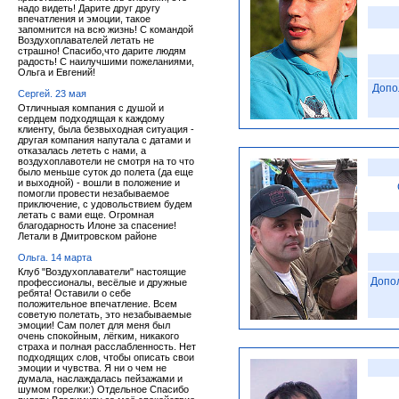
надо видеть! Дарите друг другу
впечатления и эмоции, такое
запомнится на всю жизнь! С командой
Воздухоплавателей летать не
страшно! Спасибо,что дарите людям
радость! С наилучшими пожеланиями,
Ольга и Евгений!
Допо
Сергей. 23 мая
Отличныая компания с душой и
сердцем подходящая к каждому
клиенту, была безвыходная ситуация -
другая компания напутала с датами и
отказалась лететь с нами, а
воздухоплавотели не смотря на то что
было меньше суток до полета (да еще
и выходной) - вошли в положение и
помогли провести незабываемое
приключение, с удовольствием будем
летать с вами еще. Огромная
благодарность Илоне за спасение!
Летали в Дмитровском районе
Ольга. 14 марта
Клуб "Воздухоплаватели" настоящие
Допо
профессионалы, весёлые и дружные
ребята! Оставили о себе
положительное впечатление. Всем
советую полетать, это незабываемые
эмоции! Сам полет для меня был
очень спокойным, лёгким, никакого
страха и полная расслабленность. Нет
подходящих слов, чтобы описать свои
эмоции и чувства. Я ни о чем не
думала, наслаждалась пейзажами и
шумом горелки:) Отдельное Спасибо