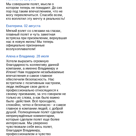
Мы совершили полет, мысли о
котором теперь не покидают. До сих
пор под таким впечатлением, что не
могу переключиться. Спасибо всем,
кто воплотил эту мечту в реальность!
Екатерина. 02 августа
Мягкий взлет со слезами на глазах,
плавный полет и чуть заметная
встряска при приземлении, вернувшая
нас в новую жизнь! Мы теперь
официально признанные
возлухоплаватели!
Алена и Владимир. 28 июля
Хотели выразить огромную
благодарность коллективу данной
компании, а именно Владимиру и
Илоне! Нам подарили незабываемые
впечатления и самое главное
обеспечили безопасность. Нас
встретили с позитивным настроем,
люди любящие свое дело и
профессионально относящихся к
своему призванию, за это говорили не
только их слова, а как было важно
было -действия. Всё проходило,
спокойно, четко и безопасно - и самое
главное в компании людей, с доброй
душой. Полноценным полет сделали
непринуждённые комментарии,
которые сделали полет еще более
интересным. Мы уверенно
чувствовали себя весь полет,
благодаря Владимиру,
профессионализм и чувство