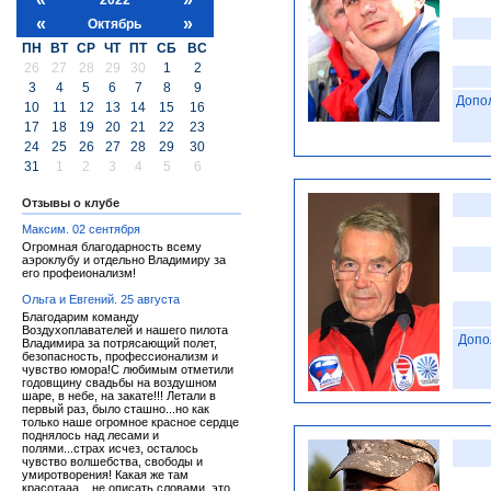
«
»
Октябрь
ПН
ВТ
СР
ЧТ
ПТ
СБ
ВС
26
27
28
29
30
1
2
3
4
5
6
7
8
9
Допо
10
11
12
13
14
15
16
17
18
19
20
21
22
23
24
25
26
27
28
29
30
31
1
2
3
4
5
6
Отзывы о клубе
Максим. 02 сентября
Огромная благодарность всему
аэроклубу и отдельно Владимиру за
его профеионализм!
Ольга и Евгений. 25 августа
Благодарим команду
Воздухоплавателей и нашего пилота
Допо
Владимира за потрясающий полет,
безопасность, профессионализм и
чувство юмора!С любимым отметили
годовщину свадьбы на воздушном
шаре, в небе, на закате!!! Летали в
первый раз, было сташно...но как
только наше огромное красное сердце
поднялось над лесами и
полями...страх исчез, осталось
чувство волшебства, свободы и
умиротворения! Какая же там
красотааа... не описать словами, это