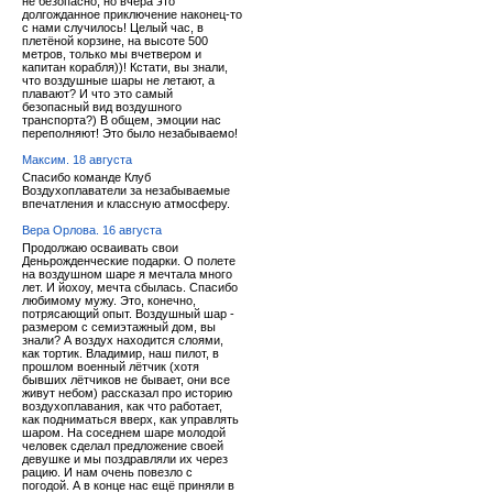
не безопасно, но вчера это
долгожданное приключение наконец-то
с нами случилось! Целый час, в
плетёной корзине, на высоте 500
метров, только мы вчетвером и
капитан корабля))! Кстати, вы знали,
что воздушные шары не летают, а
плавают? И что это самый
безопасный вид воздушного
транспорта?) В общем, эмоции нас
переполняют! Это было незабываемо!
Максим. 18 августа
Спасибо команде Клуб
Воздухоплаватели за незабываемые
впечатления и классную атмосферу.
Вера Орлова. 16 августа
Продолжаю осваивать свои
Деньрожденческие подарки. О полете
на воздушном шаре я мечтала много
лет. И йохоу, мечта сбылась. Спасибо
любимому мужу. Это, конечно,
потрясающий опыт. Воздушный шар -
размером с семиэтажный дом, вы
знали? А воздух находится слоями,
как тортик. Владимир, наш пилот, в
прошлом военный лётчик (хотя
бывших лётчиков не бывает, они все
живут небом) рассказал про историю
воздухоплавания, как что работает,
как подниматься вверх, как управлять
шаром. На соседнем шаре молодой
человек сделал предложение своей
девушке и мы поздравляли их через
рацию. И нам очень повезло с
погодой. А в конце нас ещё приняли в