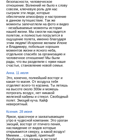
безопасности, человеческое
отношение. Волнений не было к слову
совсем, ключевую роль для нас
сыграли эти люди, которые
обеспечили атмосферу и настроение
в данном путешествие. Так же
моменты запечатлели на фото и видео
- незабываемые моменты истории
нашей жизни. Мы смогли насладится
полетом, и полностью погрузится в
ощущение полета, именно благодаря
этим людям! Искренне желаем Илоне
и Владимиру, побольше хороших
моментов жизни и ясного неба,
отдельное спасибо за организацию и
человечное отношение! Мы были
рады, что вы разделили с нами наше
счастье, становление новой семьи.
Анна. 11 июля
Это, конечно, полнейший восторг и
какая-то магия. От воздуха тебя
отделяет всего-то корзина. Ты летишь
на высоте около 300м и можешь
потрогать воздух, нет никакой
железной кабины и стекол. Свободный
полет. Эмоций куча. Кайф
невероятный.
Ксения. 28 июня
Яркое, красочное и захватывающее
утро в чудесной компании. Это уроган
эмоций, восторг от птичего пения,
наслаждение от видов которые
открываются сверху, а какой воздух!
Ммммм.... сладкий, приятный!
Вообщем все органы в экстазе!