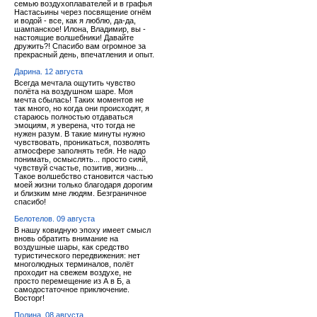
семью воздухоплавателей и в графья
Настасьины через посвящение огнём
и водой - все, как я люблю, да-да,
шампанское! Илона, Владимир, вы -
настоящие волшебники! Давайте
дружить?! Спасибо вам огромное за
прекрасный день, впечатления и опыт.
Дарина. 12 августа
Всегда мечтала ощутить чувство
полёта на воздушном шаре. Моя
мечта сбылась! Таких моментов не
так много, но когда они происходят, я
стараюсь полностью отдаваться
эмоциям, я уверена, что тогда не
нужен разум. В такие минуты нужно
чувствовать, проникаться, позволять
атмосфере заполнять тебя. Не надо
понимать, осмыслять... просто сияй,
чувствуй счастье, позитив, жизнь...
Такое волшебство становится частью
моей жизни только благодаря дорогим
и близким мне людям. Безграничное
спасибо!
Белотелов. 09 августа
В нашу ковидную эпоху имеет смысл
вновь обратить внимание на
воздушные шары, как средство
туристического передвижения: нет
многолюдных терминалов, полёт
проходит на свежем воздухе, не
просто перемещение из А в Б, а
самодостаточное приключение.
Восторг!
Полина. 08 августа