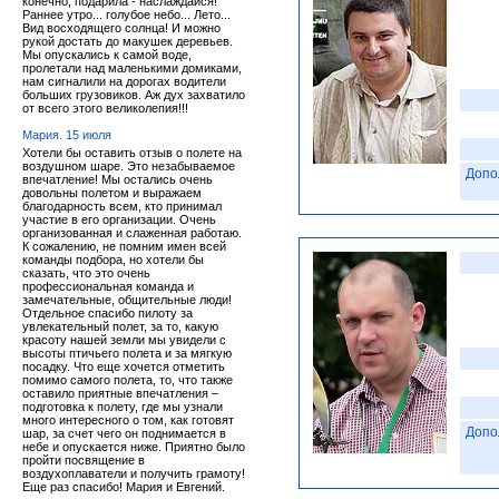
конечно, подарила - наслаждайся!
Раннее утро... голубое небо... Лето...
Вид восходящего солнца! И можно
рукой достать до макушек деревьев.
Мы опускались к самой воде,
пролетали над маленькими домиками,
нам сигналили на дорогах водители
больших грузовиков. Аж дух захватило
от всего этого великолепия!!!
Мария. 15 июля
Хотели бы оставить отзыв о полете на
воздушном шаре. Это незабываемое
Допо
впечатление! Мы остались очень
довольны полетом и выражаем
благодарность всем, кто принимал
участие в его организации. Очень
организованная и слаженная работаю.
К сожалению, не помним имен всей
команды подбора, но хотели бы
сказать, что это очень
профессиональная команда и
замечательные, общительные люди!
Отдельное спасибо пилоту за
увлекательный полет, за то, какую
красоту нашей земли мы увидели с
высоты птичьего полета и за мягкую
посадку. Что еще хочется отметить
помимо самого полета, то, что также
оставило приятные впечатления –
подготовка к полету, где мы узнали
много интересного о том, как готовят
Допо
шар, за счет чего он поднимается в
небе и опускается ниже. Приятно было
пройти посвящение в
воздухоплаватели и получить грамоту!
Еще раз спасибо! Мария и Евгений.