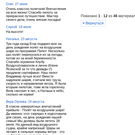
Олег. 27 июня
Очень классно полетали! Впечатления
на всю жизнь! Спасибо пилоту за
Показано
1
-
12
из
46
материал
прекрасное путешествие. Мастер
своего дела, очень мягкая посадка!
<
Вернуться
Сергей. 19 июля
На высоте!
Наталья. 23 августа
Три года назад Егор подарил мне на
день рождения полет на воздушном
шаре по программе Пилот. Несколько
раз полёт переносился из-за погоды,
потом из-за моей беременности.
Спасибо огромное Клубу
Воздухоплаватели и лично Илоне
Ясинской за то что дважды (!)
продлили сертификат. Наш пилот
Владимир лучше всех! Вместе
надували шарик, считали вес груза,
скорость и направление ветра. Я была
вторым пилотом, тоже жгла горелочку.
Волк смотрит в лес, а Наташа в небо,
сколько ни корми!
Вера Орлова. 19 августа
В списке невероятных впечатлений
прибыло - Полёт на воздушном шаре!
Да именно этот сюрприз я подготовила
для своих, на день рождения нашей
семьи! Мы должны были лететь 28
июля. Но данный вид воздушного
судна, крайне капризный. Шары не
летают в сильные порывы ветра - это