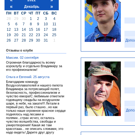
«
»
Декабрь
ПН
ВТ
СР
ЧТ
ПТ
СБ
ВС
28
29
30
1
2
3
4
5
6
7
8
9
10
11
12
13
14
15
16
17
18
19
20
21
22
23
24
25
26
27
28
29
30
31
1
Допо
Отзывы о клубе
Максим. 02 сентября
Огромная благодарность всему
аэроклубу и отдельно Владимиру за
его профеионализм!
Ольга и Евгений. 25 августа
Благодарим команду
Воздухоплавателей и нашего пилота
Владимира за потрясающий полет,
безопасность, профессионализм и
чувство юмора!С любимым отметили
годовщину свадьбы на воздушном
шаре, в небе, на закате!!! Летали в
первый раз, было сташно...но как
Допо
только наше огромное красное сердце
поднялось над лесами и
полями...страх исчез, осталось
чувство волшебства, свободы и
умиротворения! Какая же там
красотааа... не описать словами, это
надо видеть! Дарите друг другу