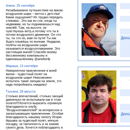
Алена. 25 сентября
Незабываемое путешествие на ярком
воздушном шаре – мечта с детства!
Какие ощущения? Их трудно передать
словами...Это как во сне, когда ты
недвижим, но ты поднимаешься над
землёй. Там, на высоте, не
чувствуешь ветр,а потому что ты в
потоке воздушного движения. Он это
Допо
ты, ты это он, вам по пути! Ты как
будто плывёшь по волнам. Недаром,
полёты на воздушном шаре
называются воздухоплаванием. Это
настоящая магия! Спасибо моему
бессменному компаньону и
единомышленнику @anettorily
Мариша. 13 сентября
Невероятное приключение в моей
жизни - чудестный полет на
воздушном шаре! Невозможно
испытать такие эмоции на земле, это
надо попробовать каждому!
Татьяна. 28 августа
Столько впечатлений, столько эмоций
давненько не испытывали как в этом
полете!!!!Хочется выразить огромную
благодарность клубу
"Воздухоплавателей" за интересное и
захватывающее приключение. Особая
Допо
благодарность нашему пилоту Игорю
Аршава за чудесный полет, мягкую
посадку, за тактичность и за знание
своего дела. Хочется поблагодарить и