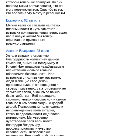
котором теперь не покидают. До сих
пор под таким впечатлением, что не
могу переключиться. Спасибо всем,
кто воплотил эту мечту в реальность!
Екатерина. 02 августа
Мягкий взлет со слезами на глазах,
плавный полет и чуть заметная
встряска при приземлении, вернувшая
нас в новую жизнь! Мы теперь
официально признанные
возлухоплаватели!
Алена и Владимир. 28 июля
Хотели выразить огромную
благодарность коллективу данной
компании, а именно Владимиру и
Илоне! Нам подарили незабываемые
впечатления и самое главное
обеспечили безопасность. Нас
встретили с позитивным настроем,
люди любящие свое дело и
профессионально относящихся к
своему призванию, за это говорили не
только их слова, а как было важно
было -действия. Всё проходило,
спокойно, четко и безопасно - и самое
главное в компании людей, с доброй
душой. Полноценным полет сделали
непринуждённые комментарии,
которые сделали полет еще более
интересным. Мы уверенно
чувствовали себя весь полет,
благодаря Владимиру,
профессионализм и чувство
безопасности, человеческое
отношение. Волнений не было к слову