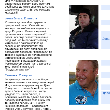
Илону Ясинскую за чуткость и
оперативную работу. Всем ребятам ,
всей команде клуба спасибо за четкую
слаженную работу. Вы все большие
молодцы!!!
семья Бучага. 22 августа
Хотим от души поблагодарить за
прекрасный полет! Спасибо за
мастерство, любовь и преданность
делу. Результат Ваших стараний
превзошел все наши ожидания! Этот
полет навсегда останется в наших
Допо
сердцах! Все было захватывающе
интересно с самого начала до
завершения мероприятия! Мы
опустились на воду, прошлись по
верхушкам деревьев, "побродили" по
траве! В завершение полета провели
интереснейшую церемонию
посвящения в воздухоплаватели!
Рекомендуем всем! Пусть финансы
текут рекой в ваш клуб
"Воздухоплаватели"
Светлана. 20 августа
Когда-то я услышала, что мой муж
мечтает полетать на воздушном шаре!
И я, конечно, подарила ему на День
Рождения это волшебство! На самом
деле я больше испугалась когда
Допо
увидела эти шары близко, я...
Блииииин, может ты один?! А я здесь
подожду и пофоткаю тебя снизу, как
ты красиво летишь, а?... Но нет,
конечно, подарила - наслаждайся!
Раннее утро... голубое небо... Лето...