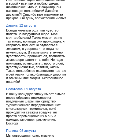
и водой - все, как я люблю, да-да,
шампанское! Илона, Владимир, вы -
настоящие волшебники! Давайте
дружить?! Спасибо вам огромное за
прекрасный день, впечатления и опыт.
Дарина. 12 августа
Всегда мечтала ощутить чувство
полёта на воздушном шаре. Моя
мечта сбылась! Таких моментов не
так много, но когда они происходят, я
стараюсь полностью отдаваться
эмоциям, я уверена, что тогда не
нужен разум. В такие минуты нужно
чувствовать, проникаться, позволять
атмосфере заполнять тебя. Не надо
понимать, осмыслять... просто сияй,
чувствуй счастье, позитив, жизнь...
Такое волшебство становится частью
моей жизни только благодаря дорогим
и близким мне людям. Безграничное
спасибо!
Белотелов. 09 августа
В нашу ковидную эпоху имеет смысл
вновь обратить внимание на
воздушные шары, как средство
туристического передвижения: нет
многолюдных терминалов, полёт
проходит на свежем воздухе, не
просто перемещение из А в Б, а
самодостаточное приключение.
Восторг!
Полина. 08 августа
Мы совершили полет, мысли о