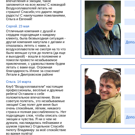
впечатления и эмоции, такое
запомнится на всю жизнь! С командой
Воздухоплавателей летать не
страшно! Спасибо,что дарите людям
радость! С наилучшими пожеланиями,
Ольга и Евгений!
Сергей. 23 мая
Отличныая компания с душой и
сердцем подходящая к каждому
клиенту, была безвыходная ситуация -
другая компания напутала с датами и
Допо
отказалась лететь с нами, а
воздухоплавотели не смотря на то что
было меньше суток до полета (да еще
и выходной) - вошли в положение и
помогли провести незабываемое
приключение, с удовольствием будем
летать с вами еще. Огромная
благодарность Илоне за спасение!
Летали в Дмитровском районе
Ольга. 14 марта
Клуб "Воздухоплаватели" настоящие
профессионалы, весёлые и дружные
ребята! Оставили о себе
положительное впечатление. Всем
советую полетать, это незабываемые
эмоции! Сам полет для меня был
очень спокойным, лёгким, никакого
страха и полная расслабленность. Нет
подходящих слов, чтобы описать свои
Допо
эмоции и чувства. Я ни о чем не
думала, наслаждалась пейзажами и
шумом горелки:) Отдельное Спасибо
пилоту Владимиру за моё спокойствие
во время полёта!