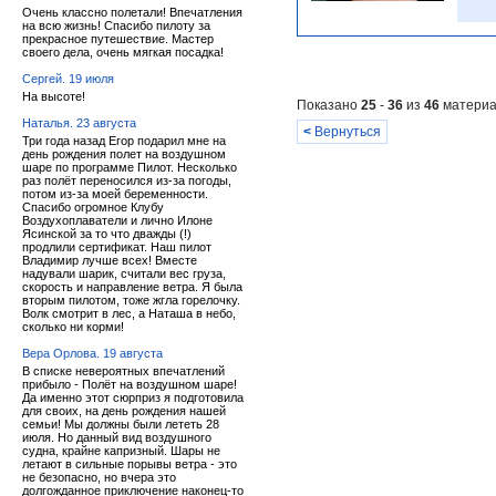
Очень классно полетали! Впечатления
на всю жизнь! Спасибо пилоту за
прекрасное путешествие. Мастер
своего дела, очень мягкая посадка!
Сергей. 19 июля
На высоте!
Показано
25
-
36
из
46
материа
Наталья. 23 августа
<
Вернуться
Три года назад Егор подарил мне на
день рождения полет на воздушном
шаре по программе Пилот. Несколько
раз полёт переносился из-за погоды,
потом из-за моей беременности.
Спасибо огромное Клубу
Воздухоплаватели и лично Илоне
Ясинской за то что дважды (!)
продлили сертификат. Наш пилот
Владимир лучше всех! Вместе
надували шарик, считали вес груза,
скорость и направление ветра. Я была
вторым пилотом, тоже жгла горелочку.
Волк смотрит в лес, а Наташа в небо,
сколько ни корми!
Вера Орлова. 19 августа
В списке невероятных впечатлений
прибыло - Полёт на воздушном шаре!
Да именно этот сюрприз я подготовила
для своих, на день рождения нашей
семьи! Мы должны были лететь 28
июля. Но данный вид воздушного
судна, крайне капризный. Шары не
летают в сильные порывы ветра - это
не безопасно, но вчера это
долгожданное приключение наконец-то