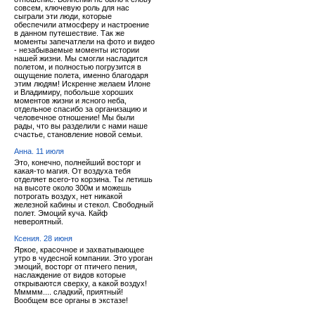
совсем, ключевую роль для нас
сыграли эти люди, которые
обеспечили атмосферу и настроение
в данном путешествие. Так же
моменты запечатлели на фото и видео
- незабываемые моменты истории
нашей жизни. Мы смогли насладится
полетом, и полностью погрузится в
ощущение полета, именно благодаря
этим людям! Искренне желаем Илоне
и Владимиру, побольше хороших
моментов жизни и ясного неба,
отдельное спасибо за организацию и
человечное отношение! Мы были
рады, что вы разделили с нами наше
счастье, становление новой семьи.
Анна. 11 июля
Это, конечно, полнейший восторг и
какая-то магия. От воздуха тебя
отделяет всего-то корзина. Ты летишь
на высоте около 300м и можешь
потрогать воздух, нет никакой
железной кабины и стекол. Свободный
полет. Эмоций куча. Кайф
невероятный.
Ксения. 28 июня
Яркое, красочное и захватывающее
утро в чудесной компании. Это уроган
эмоций, восторг от птичего пения,
наслаждение от видов которые
открываются сверху, а какой воздух!
Ммммм.... сладкий, приятный!
Вообщем все органы в экстазе!