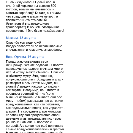
с нами случилось! Целый час, в
плетёной корзине, на высоте 500
метров, только мы вчетвером и
капитан корабля))! Кстати, вы знали,
что воздушные шары не летают, а
плавают? И что это самый
безопасный вид воздушного
транспорта?) В общем, эмоции нас
переполняют! Это было незабываемо!
Максим. 18 августа
Спасибо команде Клуб
Воздухоплаватели за незабываемые
впечатления и классную атмосферу.
Вера Орлова. 16 августа
Продолжаю осваивать свои
Деньрожденческие подарки. О полете
на воздушном шаре я мечтала много
лет. И йохоу, мечта сбылась. Спасибо
любимому мужу. Это, конечно,
потрясающий опыт. Воздушный шар -
размером с семиэтажный дом, вы
знали? А воздух находится слоями,
как тортик. Владимир, наш пилот, в
прошлом военный лётчик (хотя
бывших лётчиков не бывает, они все
живут небом) рассказал про историю
воздухоплавания, как что работает,
как подниматься вверх, как управлять
шаром. На соседнем шаре молодой
человек сделал предложение своей
девушке и мы поздравляли их через
рацию. И нам очень повезло с
погодой. А в конце нас ещё приняли в
семью воздухоплавателей и в графья
Настасьины через посвящение огнём