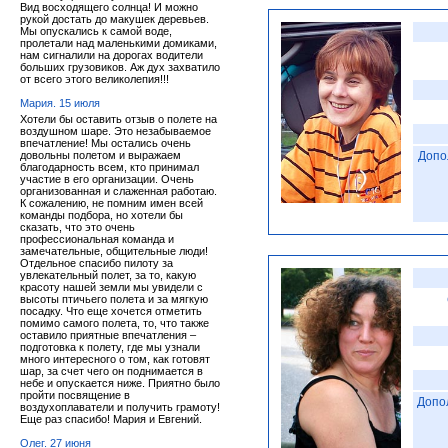
Вид восходящего солнца! И можно
рукой достать до макушек деревьев.
Мы опускались к самой воде,
пролетали над маленькими домиками,
нам сигналили на дорогах водители
больших грузовиков. Аж дух захватило
от всего этого великолепия!!!
Мария. 15 июля
Хотели бы оставить отзыв о полете на
воздушном шаре. Это незабываемое
впечатление! Мы остались очень
довольны полетом и выражаем
Допо
благодарность всем, кто принимал
участие в его организации. Очень
организованная и слаженная работаю.
К сожалению, не помним имен всей
команды подбора, но хотели бы
сказать, что это очень
профессиональная команда и
замечательные, общительные люди!
Отдельное спасибо пилоту за
увлекательный полет, за то, какую
красоту нашей земли мы увидели с
высоты птичьего полета и за мягкую
посадку. Что еще хочется отметить
помимо самого полета, то, что также
оставило приятные впечатления –
подготовка к полету, где мы узнали
много интересного о том, как готовят
шар, за счет чего он поднимается в
небе и опускается ниже. Приятно было
пройти посвящение в
Допо
воздухоплаватели и получить грамоту!
Еще раз спасибо! Мария и Евгений.
Олег. 27 июня