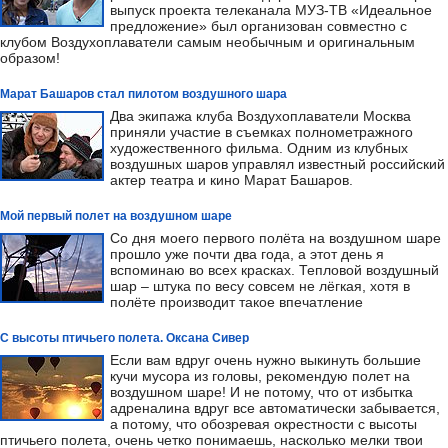
выпуск проекта телеканала МУЗ-ТВ «Идеальное
предложение» был организован совместно с
клубом Воздухоплаватели самым необычным и оригинальным
образом!
Марат Башаров стал пилотом воздушного шара
Два экипажа клуба Воздухоплаватели Москва
приняли участие в съемках полнометражного
художественного фильма. Одним из клубных
воздушных шаров управлял известный российский
актер театра и кино Марат Башаров.
Мой первый полет на воздушном шаре
Со дня моего первого полёта на воздушном шаре
прошло уже почти два года, а этот день я
вспоминаю во всех красках. Тепловой воздушный
шар – штука по весу совсем не лёгкая, хотя в
полёте производит такое впечатление
С высоты птичьего полета. Оксана Сивер
Если вам вдруг очень нужно выкинуть большие
кучи мусора из головы, рекомендую полет на
воздушном шаре! И не потому, что от избытка
адреналина вдруг все автоматически забывается,
а потому, что обозревая окрестности с высоты
птичьего полета, очень четко понимаешь, насколько мелки твои