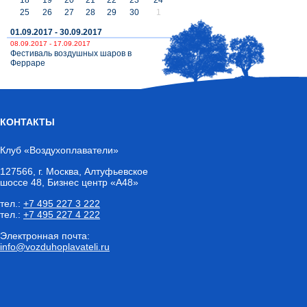
25
26
27
28
29
30
1
01.09.2017 - 30.09.2017
08.09.2017 - 17.09.2017
Фестиваль воздушных шаров в
Ферраре
КОНТАКТЫ
Клуб «Воздухоплаватели»
127566
,
г. Москва
, Алтуфьевское
шоссе 48, Бизнес центр «А48»
тел.:
+7 495 227 3 222
тел.:
+7 495 227 4 222
Электронная почта:
info@vozduhoplavateli.ru