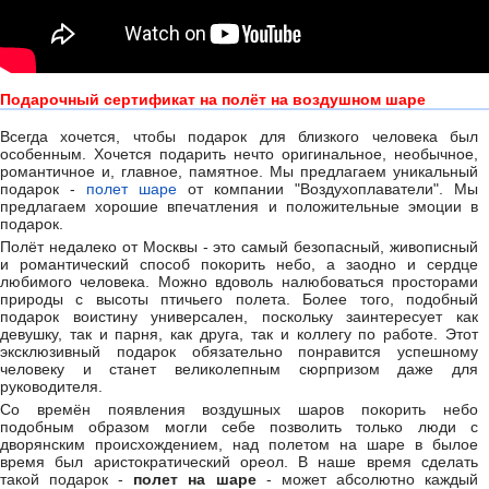
Подарочный сертификат на полёт на воздушном шаре
Всегда хочется, чтобы подарок для близкого человека был
особенным. Хочется подарить нечто оригинальное, необычное,
романтичное и, главное, памятное. Мы предлагаем уникальный
подарок -
полет шаре
от компании "Воздухоплаватели". Мы
предлагаем хорошие впечатления и положительные эмоции в
подарок.
Полёт недалеко от Москвы - это самый безопасный, живописный
и романтический способ покорить небо, а заодно и сердце
любимого человека. Можно вдоволь налюбоваться просторами
природы с высоты птичьего полета. Более того, подобный
подарок воистину универсален, поскольку заинтересует как
девушку, так и парня, как друга, так и коллегу по работе. Этот
эксклюзивный подарок обязательно понравится успешному
человеку и станет великолепным сюрпризом даже для
руководителя.
Со времён появления воздушных шаров покорить небо
подобным образом могли себе позволить только люди с
дворянским происхождением, над полетом на шаре в былое
время был аристократический ореол. В наше время сделать
такой подарок -
полет на шаре
- может абсолютно каждый