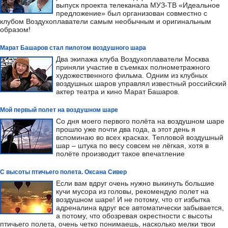
выпуск проекта телеканала МУЗ-ТВ «Идеальное
предложение» был организован совместно с
клубом Воздухоплаватели самым необычным и оригинальным
образом!
Марат Башаров стал пилотом воздушного шара
Два экипажа клуба Воздухоплаватели Москва
приняли участие в съемках полнометражного
художественного фильма. Одним из клубных
воздушных шаров управлял известный российский
актер театра и кино Марат Башаров.
Мой первый полет на воздушном шаре
Со дня моего первого полёта на воздушном шаре
прошло уже почти два года, а этот день я
вспоминаю во всех красках. Тепловой воздушный
шар – штука по весу совсем не лёгкая, хотя в
полёте производит такое впечатление
С высоты птичьего полета. Оксана Сивер
Если вам вдруг очень нужно выкинуть большие
кучи мусора из головы, рекомендую полет на
воздушном шаре! И не потому, что от избытка
адреналина вдруг все автоматически забывается,
а потому, что обозревая окрестности с высоты
птичьего полета, очень четко понимаешь, насколько мелки твои