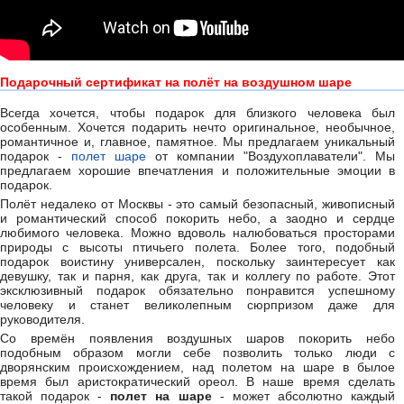
Подарочный сертификат на полёт на воздушном шаре
Всегда хочется, чтобы подарок для близкого человека был
особенным. Хочется подарить нечто оригинальное, необычное,
романтичное и, главное, памятное. Мы предлагаем уникальный
подарок -
полет шаре
от компании "Воздухоплаватели". Мы
предлагаем хорошие впечатления и положительные эмоции в
подарок.
Полёт недалеко от Москвы - это самый безопасный, живописный
и романтический способ покорить небо, а заодно и сердце
любимого человека. Можно вдоволь налюбоваться просторами
природы с высоты птичьего полета. Более того, подобный
подарок воистину универсален, поскольку заинтересует как
девушку, так и парня, как друга, так и коллегу по работе. Этот
эксклюзивный подарок обязательно понравится успешному
человеку и станет великолепным сюрпризом даже для
руководителя.
Со времён появления воздушных шаров покорить небо
подобным образом могли себе позволить только люди с
дворянским происхождением, над полетом на шаре в былое
время был аристократический ореол. В наше время сделать
такой подарок -
полет на шаре
- может абсолютно каждый