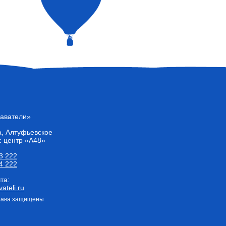
лаватели»
а
, Алтуфьевское
с центр «А48»
3 222
4 222
та:
ateli.ru
права защищены