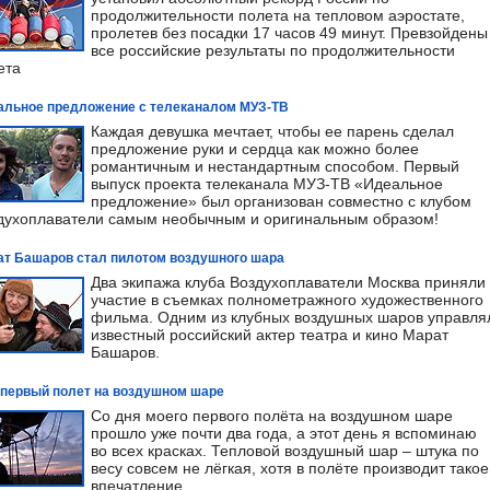
продолжительности полета на тепловом аэростате,
пролетев без посадки 17 часов 49 минут. Превзойдены
все российские результаты по продолжительности
ета
альное предложение с телеканалом МУЗ-ТВ
Каждая девушка мечтает, чтобы ее парень сделал
предложение руки и сердца как можно более
романтичным и нестандартным способом. Первый
выпуск проекта телеканала МУЗ-ТВ «Идеальное
предложение» был организован совместно с клубом
духоплаватели самым необычным и оригинальным образом!
ат Башаров стал пилотом воздушного шара
Два экипажа клуба Воздухоплаватели Москва приняли
участие в съемках полнометражного художественного
фильма. Одним из клубных воздушных шаров управля
известный российский актер театра и кино Марат
Башаров.
 первый полет на воздушном шаре
Со дня моего первого полёта на воздушном шаре
прошло уже почти два года, а этот день я вспоминаю
во всех красках. Тепловой воздушный шар – штука по
весу совсем не лёгкая, хотя в полёте производит такое
впечатление