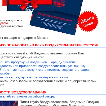
ёт на шаре в подарок в Москве.
БРО ПОЖАЛОВАТЬ В КЛУБ ВОЗДУХОПЛАВАТЕЛИ РОССИЯ!
фессиональный клуб Воздухоплаватели поможет Вам
ществить следующие мечты:
ершить прогулку на воздушном шаре, дирижабле
ндовать или приобрести воздухоплавательную технику
йти летную подготовку и стать пилотом воздушного шара,
ижабля
вести нестандартную рекламную кампанию
учить незабываемые впечатления в небе и приобрести новых
зей
ВОСТИ ВОЗДУХОПЛАВАНИЯ
т клуба установил российский рекорд
Пилот клуба Воздухоплаватели Владимир Гладков
установил абсолютный рекорд России по