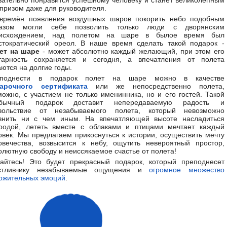
зательно понравится успешному человеку и станет великолепным
призом даже для руководителя.
времён появления воздушных шаров покорить небо подобным
азом могли себе позволить только люди с дворянским
исхождением, над полетом на шаре в былое время был
стократический ореол. В наше время сделать такой подарок -
ет на шаре
- может абсолютно каждый желающий, при этом его
тарность сохраняется и сегодня, а впечатления от полета
аются на долгие годы.
еподнести в подарок полет на шаре можно в качестве
арочного сертификата
или же непосредственно полета,
можно, с участием не только именинника, но и его гостей. Такой
обычный подарок доставит непередаваемую радость и
вольствие от незабываемого полета, который невозможно
внить ни с чем иным. На впечатляющей высоте насладиться
родой, лететь вместе с облаками и птицами мечтает каждый
овек. Мы предлагаем прикоснуться к истории, осуществить мечту
овечества, возвысится к небу, ощутить невероятный простор,
олютную свободу и неиссякаемое счастье от полета!
айтесь! Это будет прекрасный подарок, который преподнесет
стливчику незабываемые ощущения и
огромное множество
ожительных эмоций
.