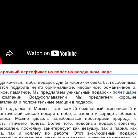
арочный сертификат на полёт на воздушном шаре
гда хочется, чтобы подарок для близкого человека был особенным.
ется подарить нечто оригинальное, необычное, романтичное и,
вное, памятное. Мы предлагаем уникальный подарок -
полет шаре
компании "Воздухоплаватели". Мы предлагаем хорошие
чатления и положительные эмоции в подарок.
ёт недалеко от Москвы - это самый безопасный, живописный и
антический способ покорить небо, а заодно и сердце любимого
овека. Можно вдоволь налюбоваться просторами природы с
оты птичьего полета. Более того, подобный подарок воистину
версален, поскольку заинтересует как девушку, так и парня, как
га, так и коллегу по работе. Этот эксклюзивный подарок