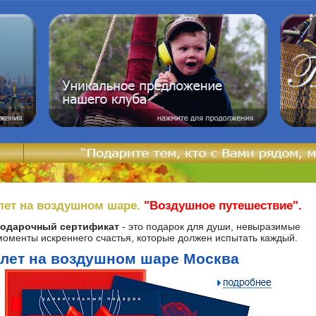
лет на воздушном шаре.
"Воздушное путешествие".
одарочный сертификат
- это подарок для души, невыразимые
моменты искреннего счастья, которые должен испытать каждый.
лет на воздушном шаре Москва