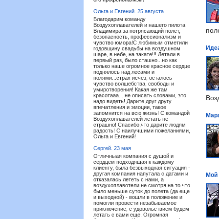
Ольга и Евгений.
25 августа
Благодарим команду
Воздухоплавателей и нашего пилота
пол
Владимира за потрясающий полет,
безопасность, профессионализм и
чувство юмора!С любимым отметили
Иде
годовщину свадьбы на воздушном
шаре, в небе, на закате!!! Летали в
первый раз, было сташно...но как
только наше огромное красное сердце
поднялось над лесами и
полями...страх исчез, осталось
чувство волшебства, свободы и
умиротворения! Какая же там
красотааа... не описать словами, это
Воз
надо видеть! Дарите друг другу
впечатления и эмоции, такое
запомнится на всю жизнь! С командой
Мар
Воздухоплавателей летать не
страшно! Спасибо,что дарите людям
радость! С наилучшими пожеланиями,
Ольга и Евгений!
Сергей.
23 мая
Отличныая компания с душой и
сердцем подходящая к каждому
клиенту, была безвыходная ситуация -
другая компания напутала с датами и
Мой
отказалась лететь с нами, а
воздухоплавотели не смотря на то что
было меньше суток до полета (да еще
и выходной) - вошли в положение и
помогли провести незабываемое
приключение, с удовольствием будем
летать с вами еще. Огромная