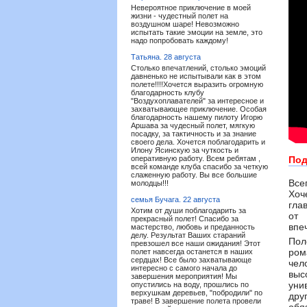
Невероятное приключение в моей
жизни - чудестный полет на
воздушном шаре! Невозможно
испытать такие эмоции на земле, это
надо попробовать каждому!
Татьяна.
28 августа
Столько впечатлений, столько эмоций
давненько не испытывали как в этом
полете!!!!Хочется выразить огромную
благодарность клубу
"Воздухоплавателей" за интересное и
захватывающее приключение. Особая
благодарность нашему пилоту Игорю
Аршава за чудесный полет, мягкую
посадку, за тактичность и за знание
своего дела. Хочется поблагодарить и
Илону Ясинскую за чуткость и
оперативную работу. Всем ребятам ,
Под
всей команде клуба спасибо за четкую
слаженную работу. Вы все большие
Все
молодцы!!!
Хоч
семья Бучага.
22 августа
гла
Хотим от души поблагодарить за
от 
прекрасный полет! Спасибо за
впе
мастерство, любовь и преданность
делу. Результат Ваших стараний
Пол
превзошел все наши ожидания! Этот
ром
полет навсегда останется в наших
сердцах! Все было захватывающе
чел
интересно с самого начала до
выс
завершения мероприятия! Мы
уни
опустились на воду, прошлись по
верхушкам деревьев, "побродили" по
дру
траве! В завершение полета провели