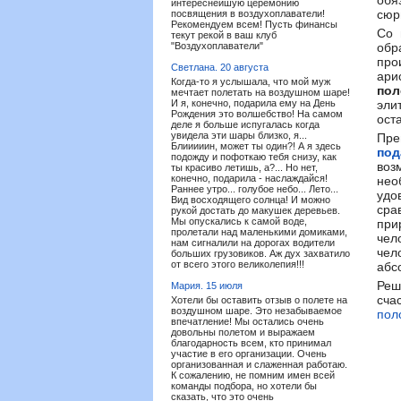
обя
интереснейшую церемонию
сюр
посвящения в воздухоплаватели!
Рекомендуем всем! Пусть финансы
Со 
текут рекой в ваш клуб
"Воздухоплаватели"
обр
про
Светлана.
20 августа
ари
Когда-то я услышала, что мой муж
пол
мечтает полетать на воздушном шаре!
И я, конечно, подарила ему на День
эли
Рождения это волшебство! На самом
ост
деле я больше испугалась когда
увидела эти шары близко, я...
Пр
Блииииин, может ты один?! А я здесь
под
подожду и пофоткаю тебя снизу, как
воз
ты красиво летишь, а?... Но нет,
конечно, подарила - наслаждайся!
не
Раннее утро... голубое небо... Лето...
удо
Вид восходящего солнца! И можно
сра
рукой достать до макушек деревьев.
Мы опускались к самой воде,
при
пролетали над маленькими домиками,
чел
нам сигналили на дорогах водители
чел
больших грузовиков. Аж дух захватило
от всего этого великолепия!!!
абс
Реш
Мария.
15 июля
сча
Хотели бы оставить отзыв о полете на
воздушном шаре. Это незабываемое
пол
впечатление! Мы остались очень
довольны полетом и выражаем
благодарность всем, кто принимал
участие в его организации. Очень
организованная и слаженная работаю.
К сожалению, не помним имен всей
команды подбора, но хотели бы
сказать, что это очень