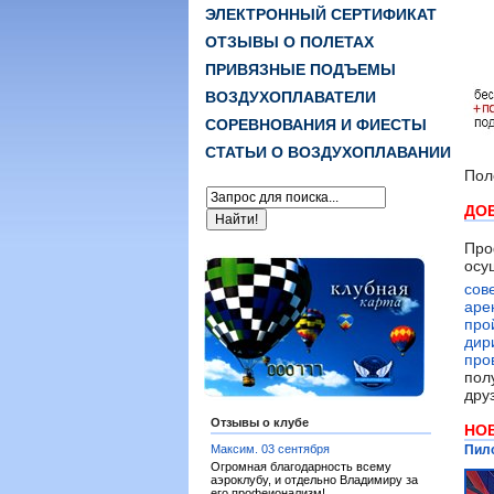
ЭЛЕКТРОННЫЙ СЕРТИФИКАТ
ОТЗЫВЫ О ПОЛЕТАХ
ПРИВЯЗНЫЕ ПОДЪЕМЫ
ВОЗДУХОПЛАВАТЕЛИ
СОРЕВНОВАНИЯ И ФИЕСТЫ
СТАТЬИ О ВОЗДУХОПЛАВАНИИ
Пол
ДО
Про
осу
сов
аре
про
дир
про
пол
дру
Отзывы о клубе
НО
Максим.
03 сентября
Пило
Огромная благодарность всему
аэроклубу, и отдельно Владимиру за
его профеионализм!