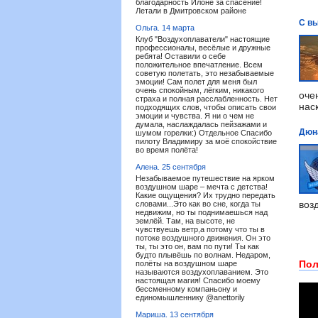
благодарность Илоне за спасение!
Летали в Дмитровском районе
С вы
Ольга.
14 марта
Клуб "Воздухоплаватели" настоящие
профессионалы, весёлые и дружные
ребята! Оставили о себе
положительное впечатление. Всем
советую полетать, это незабываемые
эмоции! Сам полет для меня был
очень спокойным, лёгким, никакого
оче
страха и полная расслабленность. Нет
нас
подходящих слов, чтобы описать свои
эмоции и чувства. Я ни о чем не
думала, наслаждалась пейзажами и
Дюна
шумом горелки:) Отдельное Спасибо
пилоту Владимиру за моё спокойствие
во время полёта!
Алена.
25 сентября
Незабываемое путешествие на ярком
воздушном шаре – мечта с детства!
Какие ощущения? Их трудно передать
воз
словами...Это как во сне, когда ты
недвижим, но ты поднимаешься над
землёй. Там, на высоте, не
чувствуешь ветр,а потому что ты в
потоке воздушного движения. Он это
ты, ты это он, вам по пути! Ты как
будто плывёшь по волнам. Недаром,
Пол
полёты на воздушном шаре
называются воздухоплаванием. Это
настоящая магия! Спасибо моему
бессменному компаньону и
единомышленнику @anettorily
Мариша.
13 сентября