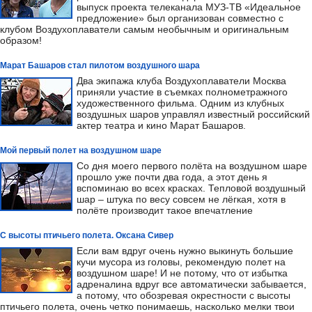
выпуск проекта телеканала МУЗ-ТВ «Идеальное
предложение» был организован совместно с
клубом Воздухоплаватели самым необычным и оригинальным
образом!
Марат Башаров стал пилотом воздушного шара
Два экипажа клуба Воздухоплаватели Москва
приняли участие в съемках полнометражного
художественного фильма. Одним из клубных
воздушных шаров управлял известный российский
актер театра и кино Марат Башаров.
Мой первый полет на воздушном шаре
Со дня моего первого полёта на воздушном шаре
прошло уже почти два года, а этот день я
вспоминаю во всех красках. Тепловой воздушный
шар – штука по весу совсем не лёгкая, хотя в
полёте производит такое впечатление
С высоты птичьего полета. Оксана Сивер
Если вам вдруг очень нужно выкинуть большие
кучи мусора из головы, рекомендую полет на
воздушном шаре! И не потому, что от избытка
адреналина вдруг все автоматически забывается,
а потому, что обозревая окрестности с высоты
птичьего полета, очень четко понимаешь, насколько мелки твои