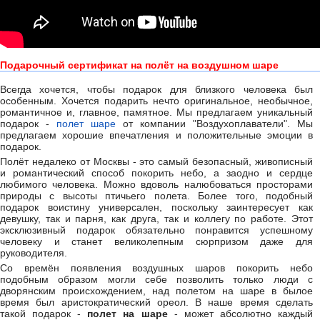
Подарочный сертификат на полёт на воздушном шаре
Всегда хочется, чтобы подарок для близкого человека был
особенным. Хочется подарить нечто оригинальное, необычное,
романтичное и, главное, памятное. Мы предлагаем уникальный
подарок -
полет шаре
от компании "Воздухоплаватели". Мы
предлагаем хорошие впечатления и положительные эмоции в
подарок.
Полёт недалеко от Москвы - это самый безопасный, живописный
и романтический способ покорить небо, а заодно и сердце
любимого человека. Можно вдоволь налюбоваться просторами
природы с высоты птичьего полета. Более того, подобный
подарок воистину универсален, поскольку заинтересует как
девушку, так и парня, как друга, так и коллегу по работе. Этот
эксклюзивный подарок обязательно понравится успешному
человеку и станет великолепным сюрпризом даже для
руководителя.
Со времён появления воздушных шаров покорить небо
подобным образом могли себе позволить только люди с
дворянским происхождением, над полетом на шаре в былое
время был аристократический ореол. В наше время сделать
такой подарок -
полет на шаре
- может абсолютно каждый