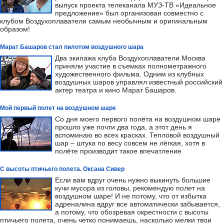
выпуск проекта телеканала МУЗ-ТВ «Идеальное
предложение» был организован совместно с
клубом Воздухоплаватели самым необычным и оригинальным
образом!
Марат Башаров стал пилотом воздушного шара
Два экипажа клуба Воздухоплаватели Москва
приняли участие в съемках полнометражного
художественного фильма. Одним из клубных
воздушных шаров управлял известный российский
актер театра и кино Марат Башаров.
Мой первый полет на воздушном шаре
Со дня моего первого полёта на воздушном шаре
прошло уже почти два года, а этот день я
вспоминаю во всех красках. Тепловой воздушный
шар – штука по весу совсем не лёгкая, хотя в
полёте производит такое впечатление
С высоты птичьего полета. Оксана Сивер
Если вам вдруг очень нужно выкинуть большие
кучи мусора из головы, рекомендую полет на
воздушном шаре! И не потому, что от избытка
адреналина вдруг все автоматически забывается,
а потому, что обозревая окрестности с высоты
птичьего полета, очень четко понимаешь, насколько мелки твои