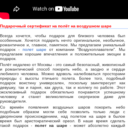
Подарочный сертификат на полёт на воздушном шаре
Всегда хочется, чтобы подарок для близкого человека был
особенным. Хочется подарить нечто оригинальное, необычное,
романтичное и, главное, памятное. Мы предлагаем уникальный
подарок -
полет шаре
от компании "Воздухоплаватели". Мы
предлагаем хорошие впечатления и положительные эмоции в
подарок.
Полёт недалеко от Москвы - это самый безопасный, живописный
и романтический способ покорить небо, а заодно и сердце
любимого человека. Можно вдоволь налюбоваться просторами
природы с высоты птичьего полета. Более того, подобный
подарок воистину универсален, поскольку заинтересует как
девушку, так и парня, как друга, так и коллегу по работе. Этот
эксклюзивный подарок обязательно понравится успешному
человеку и станет великолепным сюрпризом даже для
руководителя.
Со времён появления воздушных шаров покорить небо
подобным образом могли себе позволить только люди с
дворянским происхождением, над полетом на шаре в былое
время был аристократический ореол. В наше время сделать
такой подарок -
полет на шаре
- может абсолютно каждый