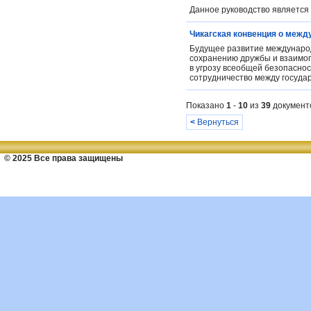
Данное руководство является 
Чикагская конвенция о межд
Будущее развитие международ
сохранению дружбы и взаимоп
в угрозу всеобщей безопаснос
сотрудничество между государ
Показано
1
-
10
из
39
документ
<
Вернуться
© 2025 Все права защищены