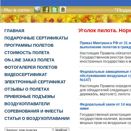
Уголок пилота. Но
ГЛАВНАЯ
ПОДАРОЧНЫЕ СЕРТИФИКАТЫ
Приказ Минтранса РФ от 31 
ПРОГРАММЫ ПОЛЕТОВ
выполнение полетов в гражд
СТОИМОСТЬ ПОЛЕТА
Настоящие Правила обязатель
Государственном реестре гра
ON-LINE ЗАКАЗ ПОЛЕТА
иностранных государствах и 
ФОТОГАЛЕРЕЯ ПОЛЕТОВ
Федеральные авиационные п
ВИДЕОСЕРТИФИКАТ
обслуживанию воздушных суд
№147)
ЭЛЕКТРОННЫЙ СЕРТИФИКАТ
Настоящие Правила определя
ОТЗЫВЫ О ПОЛЕТАХ
для обладателей следующих св
дирижабль, вертолет); пилота 
ПРИВЯЗНЫЕ ПОДЪЕМЫ
ВОЗДУХОПЛАВАТЕЛИ
Федеральный закон от 14 мар
ними
СОРЕВНОВАНИЯ И ФИЕСТЫ
Государственная регистрация 
СТАТЬИ О ВОЗДУХОПЛАВАНИИ
государством наличия, возник
вещных прав на воздушные су