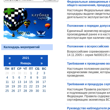
Федеральные авиационные пр
общего назначения, процеду
Настоящее Федеральные авиа
процедуры выдачи свидетельст
деятельности эксплуатантов 
Положение о порядке допуск
Единичный экземпляр воздушн
производимый ранее и в насто
эксплуатации при наличии се
Положение о всероссийских 
Календарь мероприятий
Всероссийские соревнования 
14.11.2005 г. серия №000135 
«
»
2021
«
»
Январь
Требования к проведению в
ПН
ВТ
СР
ЧТ
ПТ
СБ
ВС
Настоящее положение распро
юридическими лицами, которы
28
29
30
31
1
2
3
проведение.
4
5
6
7
8
9
10
11
12
13
14
15
16
17
Требования и процедура сер
18
19
20
21
22
23
24
Настоящие Правила распростр
25
26
27
28
29
30
31
и подлежащие регистрации ил
Федерации. Правила содержат
сертификацию экземпляра ВС
Руководство наблюдателя р