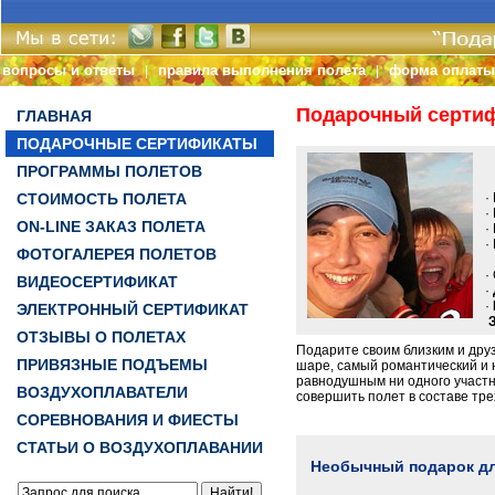
вопросы и ответы
правила выполнения полета
форма оплаты
|
|
Подарочный сертиф
ГЛАВНАЯ
ПОДАРОЧНЫЕ СЕРТИФИКАТЫ
С
ПРОГРАММЫ ПОЛЕТОВ
СТОИМОСТЬ ПОЛЕТА
· 
· 
ON-LINE ЗАКАЗ ПОЛЕТА
· 
· 
ФОТОГАЛЕРЕЯ ПОЛЕТОВ
· 
ВИДЕОСЕРТИФИКАТ
·
·
ЭЛЕКТРОННЫЙ СЕРТИФИКАТ
ОТЗЫВЫ О ПОЛЕТАХ
Подарите своим близким и др
ПРИВЯЗНЫЕ ПОДЪЕМЫ
шаре, самый романтический и 
равнодушным ни одного участ
ВОЗДУХОПЛАВАТЕЛИ
совершить полет в составе тр
СОРЕВНОВАНИЯ И ФИЕСТЫ
СТАТЬИ О ВОЗДУХОПЛАВАНИИ
Необычный подарок дл