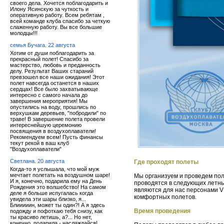
своего дела. Хочется поблагодарить и
Илону Ясинскую за чуткость и
оперативную работу. Всем ребятам ,
всей команде клуба спасибо за четкую
слаженную работу. Вы все большие
молодцы!!!
семья Бучага. 22 августа
Хотим от души поблагодарить за
прекрасный полет! Спасибо за
мастерство, любовь и преданность
делу. Результат Ваших стараний
превзошел все наши ожидания! Этот
полет навсегда останется в наших
сердцах! Все было захватывающе
интересно с самого начала до
завершения мероприятия! Мы
опустились на воду, прошлись по
верхушкам деревьев, "побродили" по
траве! В завершение полета провели
интереснейшую церемонию
посвящения в воздухоплаватели!
Рекомендуем всем! Пусть финансы
текут рекой в ваш клуб
"Воздухоплаватели"
Светлана. 20 августа
Где проходят полеты
Когда-то я услышала, что мой муж
мечтает полетать на воздушном шаре!
Мы организуем и проведем по
И я, конечно, подарила ему на День
проводятся в следующих летны
Рождения это волшебство! На самом
являются для нас персонами V
деле я больше испугалась когда
комфортных полетов.
увидела эти шары близко, я...
Блииииин, может ты один?! А я здесь
Время проведения
подожду и пофоткаю тебя снизу, как
ты красиво летишь, а?... Но нет,
конечно, подарила - наслаждайся!