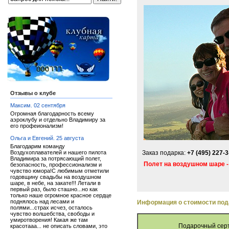
Отзывы о клубе
Максим. 02 сентября
Огромная благодарность всему
аэроклубу и отдельно Владимиру за
его профеионализм!
Ольга и Евгений. 25 августа
Благодарим команду
Воздухоплавателей и нашего пилота
Заказ подарка:
+7 (495) 227-3
Владимира за потрясающий полет,
Полет на воздушном шаре -
безопасность, профессионализм и
чувство юмора!С любимым отметили
годовщину свадьбы на воздушном
шаре, в небе, на закате!!! Летали в
первый раз, было сташно...но как
только наше огромное красное сердце
поднялось над лесами и
Информация о стоимости под
полями...страх исчез, осталось
чувство волшебства, свободы и
умиротворения! Какая же там
Подарочный сер
красотааа... не описать словами, это