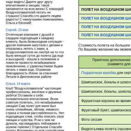
надо видеть! Дарите друг другу
впечатления и эмоции, такое
запомнится на всю жизнь! С командой
ПОЛЕТ НА ВОЗДУШНОМ ША
Воздухоплавателей летать не
страшно! Спасибо,что дарите людям
ПОЛЕТ НА ВОЗДУШНОМ ША
радость! С наилучшими пожеланиями,
Ольга и Евгений!
ПОЛЕТ НА ВОЗДУШНОМ Ш
Сергей. 23 мая
Отличныая компания с душой и
ПОЛЕТ НА ВОЗДУШНОМ ША
сердцем подходящая к каждому
клиенту, была безвыходная ситуация -
другая компания напутала с датами и
Стоимость полета на большее 
отказалась лететь с нами, а
По Вашему желанию мы можем 
воздухоплавотели не смотря на то что
было меньше суток до полета (да еще
и выходной) - вошли в положение и
Приятное дополнение
помогли провести незабываемое
(нажмите для
приключение, с удовольствием будем
летать с вами еще. Огромная
Подарочная коробка
для сер
благодарность Илоне за спасение!
Летали в Дмитровском районе
Шампанское, бокалы и шокол
Ольга. 14 марта
Клуб "Воздухоплаватели" настоящие
Шампанское, бокалы, шоколад
профессионалы, весёлые и дружные
ребята! Оставили о себе
положительное впечатление. Всем
Фуршетная корзина во время
советую полетать, это незабываемые
эмоции! Сам полет для меня был
очень спокойным, лёгким, никакого
Фруктовый букет, шампанское
страха и полная расслабленность. Нет
подходящих слов, чтобы описать свои
Фото сессия
эмоции и чувства. Я ни о чем не
думала, наслаждалась пейзажами и
шумом горелки:) Отдельное Спасибо
Видеосъемка полета (часовое
пилоту Владимиру за моё спокойствие