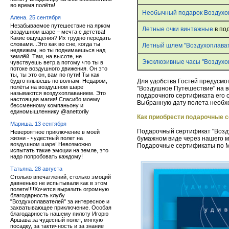
во время полёта!
Необычный подарок Воздухо
Алена. 25 сентября
Незабываемое путешествие на ярком
Летные очки винтажные
в по
воздушном шаре – мечта с детства!
Какие ощущения? Их трудно передать
словами...Это как во сне, когда ты
Летный шлем "Воздухоплава
недвижим, но ты поднимаешься над
землёй. Там, на высоте, не
Эксклюзивные часы "Воздухо
чувствуешь ветр,а потому что ты в
потоке воздушного движения. Он это
ты, ты это он, вам по пути! Ты как
будто плывёшь по волнам. Недаром,
Для удобства Гостей предусм
полёты на воздушном шаре
″Воздушное Путешествие" на в
называются воздухоплаванием. Это
подарочного сертификата его 
настоящая магия! Спасибо моему
Выбранную дату полета необхо
бессменному компаньону и
единомышленнику @anettorily
Как приобрести подарочные 
Мариша. 13 сентября
Подарочный сертификат "Возду
Невероятное приключение в моей
жизни - чудестный полет на
бумажном виде через нашего 
воздушном шаре! Невозможно
Подарочные сертификаты по Мо
испытать такие эмоции на земле, это
надо попробовать каждому!
Татьяна. 28 августа
Столько впечатлений, столько эмоций
давненько не испытывали как в этом
полете!!!!Хочется выразить огромную
благодарность клубу
"Воздухоплавателей" за интересное и
захватывающее приключение. Особая
благодарность нашему пилоту Игорю
Аршава за чудесный полет, мягкую
посадку, за тактичность и за знание