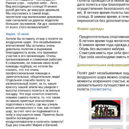
Полеты проводятся в любое вр
Раннее утро... голубое небо... Лето...
дате полета и при благоприят
Вид восходящего солнца! И можно
осуществления безопасного пол
рукой достать до макушек деревьев.
м/с. В летнее время полеты про
Мы опускались к самой воде,
солнца. В зимнее время, в теч
пролетали над маленькими домиками,
нам сигналили на дорогах водители
переносится без дополнительн
больших грузовиков. Аж дух захватило
от всего этого великолепия!!!
Форма одежды
Мария. 15 июля
· Предпочтительна спортивная
Хотели бы оставить отзыв о полете на
· В летнее время года желател
воздушном шаре. Это незабываемое
· В зимнее время года одежда 
впечатление! Мы остались очень
· Обувь без высокого каблука
довольны полетом и выражаем
благодарность всем, кто принимал
· Советуем иметь при себе фот
участие в его организации. Очень
· При себе необходимо иметь 
организованная и слаженная работаю.
К сожалению, не помним имен всей
Дополнительная информация
команды подбора, но хотели бы
сказать, что это очень
Полёт даёт незабываемые ощущ
профессиональная команда и
замечательные, общительные люди!
воздушного шара можно сохран
Отдельное спасибо пилоту за
моменты искреннего счастья, 
увлекательный полет, за то, какую
увлекательного путешествия н
красоту нашей земли мы увидели с
полета
(посмотреть)
.
высоты птичьего полета и за мягкую
посадку. Что еще хочется отметить
помимо самого полета, то, что также
оставило приятные впечатления –
подготовка к полету, где мы узнали
много интересного о том, как готовят
шар, за счет чего он поднимается в
небе и опускается ниже. Приятно было
пройти посвящение в
воздухоплаватели и получить грамоту!
Еще раз спасибо! Мария и Евгений.