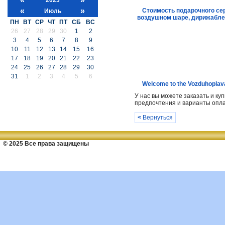
«
»
Стоимость подарочного се
Июль
воздушном шаре, дирижабле
ПН
ВТ
СР
ЧТ
ПТ
СБ
ВС
26
27
28
29
30
1
2
3
4
5
6
7
8
9
10
11
12
13
14
15
16
17
18
19
20
21
22
23
24
25
26
27
28
29
30
31
1
2
3
4
5
6
Welcome to the Vozduhoplava
У нас вы можете заказать и к
предпочтения и варианты опла
<
Вернуться
© 2025 Все права защищены