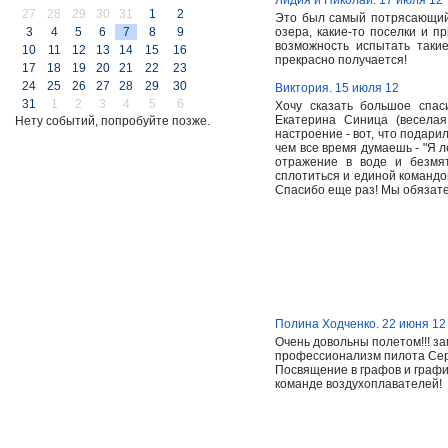
Лидия и Николай. 17 июля 12
27
28
29
30
31
1
2
Это был самый потрясающий 
3
4
5
6
7
8
9
озера, какие-то поселки и п
возможность испытать таки
10
11
12
13
14
15
16
прекрасно получается!
17
18
19
20
21
22
23
24
25
26
27
28
29
30
Виктория. 15 июля 12
31
1
2
3
4
5
6
Хочу сказать большое спа
Екатерина Синица (весела
Нету событий, попробуйте позже.
настроение - вот, что подар
чем все время думаешь - "Я 
отражение в воде и безмя
сплотиться и единой командой
Спасибо еще раз! Мы обязател
Полина Ходченко. 22 июня 12
Очень довольны полетом!!! з
профессионализм пилота Серг
Посвящение в графов и графи
команде воздухоплавателей!