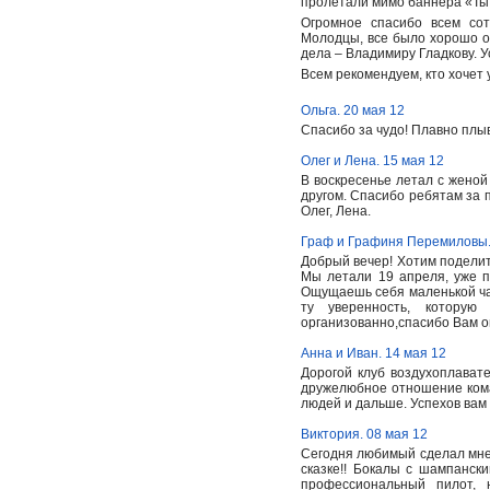
пролетали мимо баннера «Ты 
Огромное спасибо всем со
Молодцы, все было хорошо о
дела – Владимиру Гладкову. У
Всем рекомендуем, кто хочет
Ольга. 20 мая 12
Спасибо за чудо! Плавно плы
Олег и Лена. 15 мая 12
В воскресенье летал с жено
другом. Спасибо ребятам за 
Олег, Лена.
Граф и Графиня Перемиловы.
Добрый вечер! Хотим поделит
Мы летали 19 апреля, уже п
Ощущаешь себя маленькой час
ту уверенность, которую
организованно,спасибо Вам ог
Анна и Иван. 14 мая 12
Дорогой клуб воздухоплават
дружелюбное отношение ком
людей и дальше. Успехов вам
Виктория. 08 мая 12
Сегодня любимый сделал мне
сказке!! Бокалы с шампански
профессиональный пилот, 