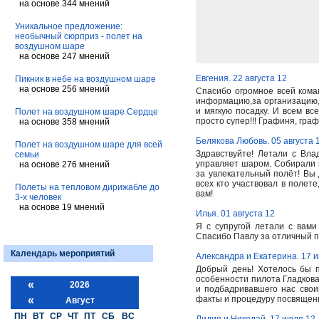
на основе 344 мнений
Уникальное предложение:
необычный сюрприз - полет на
воздушном шаре
на основе 247 мнений
Евгения. 22 августа 12
Пикник в небе на воздушном шаре
на основе 256 мнений
Спасибо огромное всей ком
информацию,за организацию,
и мягкую посадку. И всем вс
Полет на воздушном шаре Сердце
просто супер!!! Графиня, гра
на основе 358 мнений
Белякова Любовь. 05 августа 
Полет на воздушном шаре для всей
Здравствуйте! Летали с Вла
семьи
управляет шаром. Собирали ш
на основе 276 мнений
за увлекательный полёт! Вы
всех кто участвовал в полете
Полеты на тепловом дирижабле до
вам!
3-х человек
на основе 19 мнений
Илья. 01 августа 12
Я с супругой летали с вам
Спасибо Павлу за отличный по
Календарь мероприятий
Александра и Екатерина. 17 
Добрый день! Хотелось бы п
особенности пилота Гладков
«
2026
и подбадривавшего нас свои
«
факты и процедуру посвящени
Август
ПН
ВТ
СР
ЧТ
ПТ
СБ
ВС