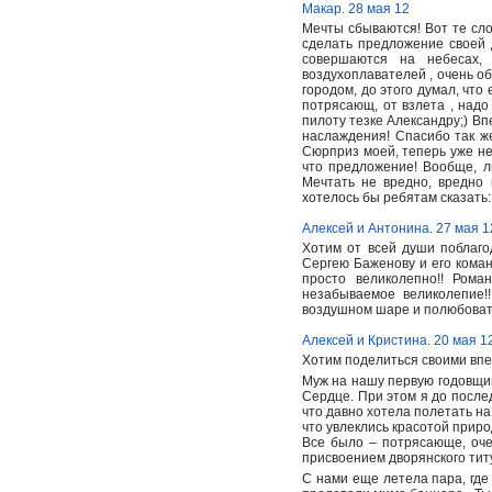
Макар. 28 мая 12
Мечты сбываются! Вот те сло
сделать предложение своей д
совершаются на небесах,
воздухоплавателей , очень о
городом, до этого думал, что
потрясающ, от взлета , надо 
пилоту тезке Александру;) Вп
наслаждения! Спасибо так же
Сюрприз моей, теперь уже не
что предложение! Вообще, л
Мечтать не вредно, вредно 
хотелось бы ребятам сказать:
Алексей и Антонина. 27 мая 1
Хотим от всей души поблаго
Сергею Баженову и его кома
просто великолепно!! Ром
незабываемое великолепие!
воздушном шаре и полюбовать
Алексей и Кристина. 20 мая 1
Хотим поделиться своими впе
Муж на нашу первую годовщи
Сердце. При этом я до послед
что давно хотела полетать на
что увлеклись красотой приро
Все было – потрясающе, оче
присвоением дворянского тит
С нами еще летела пара, гд