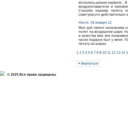
коснулись,шишек нарвали... 
воздухоплаватели и присвое
Спасибо нашему пилоту ог
советуем,это действительно клас
Настя. 18 января 12
Мне для своего начальника н
полет на воздушном шаре. На
и качества мне все понравил
часов подарок был у меня. По
летать на шарах.
1
2
3
4
5
6
7
8
9
10
11
12
13
14
<
Вернуться
© 2025 Все права защищены