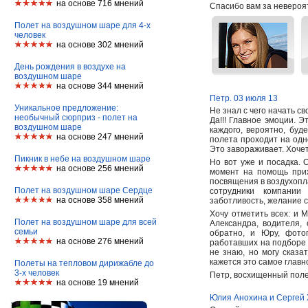
на основе 716 мнений
Спасибо вам за невероят
Полет на воздушном шаре для 4-х
человек
на основе 302 мнений
День рождения в воздухе на
воздушном шаре
на основе 344 мнений
Петр. 03 июля 13
Уникальное предложение:
Не знал с чего начать с
необычный сюрприз - полет на
Да!!! Главное эмоции. 
воздушном шаре
каждого, вероятно, буд
на основе 247 мнений
полета проходит на одн
Это завораживает. Хоче
Пикник в небе на воздушном шаре
Но вот уже и посадка. 
на основе 256 мнений
момент на помощь прих
посвящения в воздухопл
Полет на воздушном шаре Сердце
сотрудники компании
на основе 358 мнений
заботливость, желание 
Хочу отметить всех: и 
Полет на воздушном шаре для всей
Александра, водителя,
семьи
обратно, и Юру, фотог
на основе 276 мнений
работавших на подборе ш
не знаю, но могу сказа
кажется это самое главн
Полеты на тепловом дирижабле до
3-х человек
Петр, восхищенный поле
на основе 19 мнений
Юлия Анохина и Сергей 