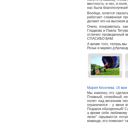
местность: и лес, и поля
нас была благополучная
Вообще, хочется сказать
работает слаженная про
делают его на высоком у
Очень понравилась за
Гладкова и Павла Титова
отлично проведенный ве
СПАСИБО ВАМ.
А кроме того, теперь мы
Розье и маркиз д'Арланд
Мария Киселева. 16 мая
Мы наконец это сделал
Плавный, спокойный, не
полет над весенним лес
ограничился - у меня 
Подарок обалденный! Сам
а время себе любимому п
легко" скрывается пот
команде, кто помогает т