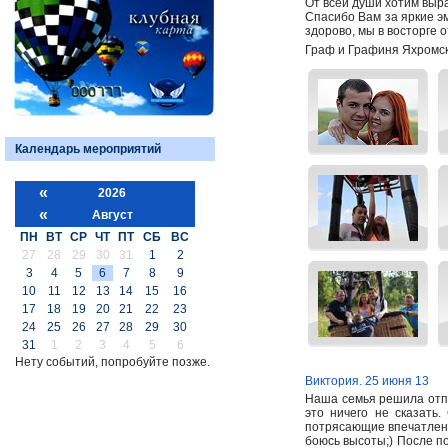
От всей души хотим выр
Спасибо Вам за яркие э
здорово, мы в восторге 
Граф и Графиня Яхромск
Календарь мероприятий
«
2026
«
Август
ПН
ВТ
СР
ЧТ
ПТ
СБ
ВС
27
28
29
30
31
1
2
3
4
5
6
7
8
9
10
11
12
13
14
15
16
17
18
19
20
21
22
23
24
25
26
27
28
29
30
31
1
2
3
4
5
6
Нету событий, попробуйте позже.
Виктория. 25 июня 13
Наша семья решила отпр
это ничего не сказать
потрясающие впечатлени
боюсь высоты;) После п