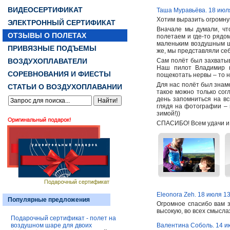
ВИДЕОСЕРТИФИКАТ
Таша Муравьёва. 18 июл
Хотим выразить огромну
ЭЛЕКТРОННЫЙ СЕРТИФИКАТ
Вначале мы думали, что
ОТЗЫВЫ О ПОЛЕТАХ
полетаем и где-то рядо
маленьким воздушным ша
ПРИВЯЗНЫЕ ПОДЪЕМЫ
же, мы представляли себ
ВОЗДУХОПЛАВАТЕЛИ
Сам полёт был захватыв
Наш пилот Владимир н
СОРЕВНОВАНИЯ И ФИЕСТЫ
пощекотать нервы – то н
Для нас полёт был знам
СТАТЬИ О ВОЗДУХОПЛАВАНИИ
такое можно только согл
день запомниться на вс
глядя на фотографии – 
зимой!))
СПАСИБО! Всем удачи и 
Eleonora Zeh. 18 июля 1
Популярные предложения
Огромное спасибо вам 
высокую, во всех смыслах
Подарочный сертификат - полет на
воздушном шаре для двоих
Валентина Соболь. 14 и