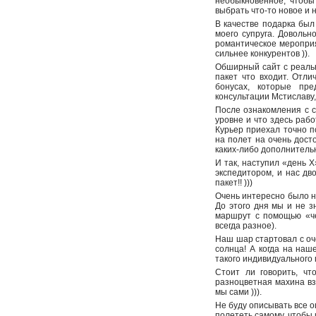
необыкновенное, чтобы 
выбрать что-то новое и
В качестве подарка бы
моего супруга. Довольн
романтическое мероприя
сильнее конкурентов )).
Обширный сайт с реальн
пакет что входит. Отли
бонусах, которые пре
консультации Мстиславу,
После ознакомления с с
уровне и что здесь раб
Курьер приехал точно п
на полет на очень дост
каких-либо дополнительн
И так, наступил «день 
экспедитором, и нас дв
пакет!! )))
Очень интересно было н
До этого дня мы и не з
маршрут с помощью «че
всегда разное).
Наш шар стартовал с оч
солнца! А когда на на
такого индивидуального
Стоит ли говорить, чт
разноцветная махина вз
мы сами ))).
Не буду описывать все о
полететь самому, чтобы 